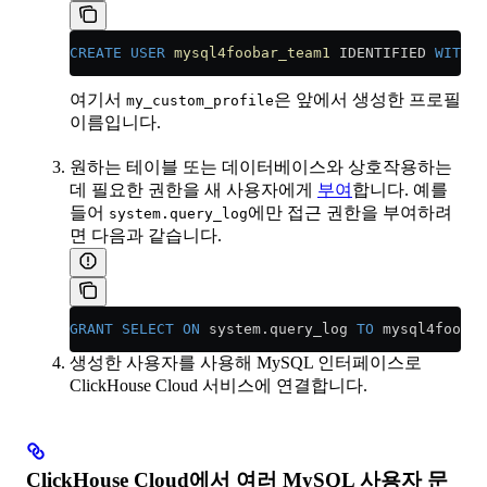
CREATE
 USER
 mysql4foobar_team1
 IDENTIFIED 
WITH
 d
여기서
은 앞에서 생성한 프로필
my_custom_profile
이름입니다.
원하는 테이블 또는 데이터베이스와 상호작용하는
데 필요한 권한을 새 사용자에게
부여
합니다. 예를
들어
에만 접근 권한을 부여하려
system.query_log
면 다음과 같습니다.
GRANT
 SELECT
 ON
 system
.
query_log
 TO
 mysql4foobar
생성한 사용자를 사용해 MySQL 인터페이스로
ClickHouse Cloud 서비스에 연결합니다.
ClickHouse Cloud에서 여러 MySQL 사용자 문