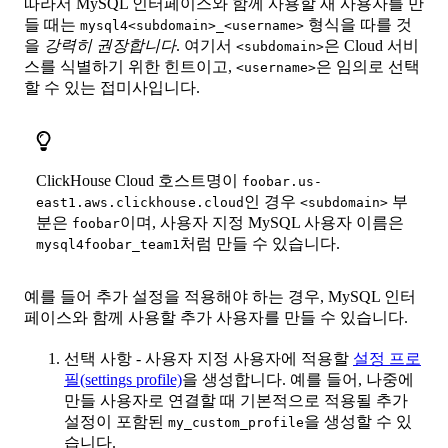
따라서 MySQL 인터페이스와 함께 사용할 새 사용자를 만
들 때는
형식을 따를 것
mysql4<subdomain>_<username>
을
강력히 권장합니다
. 여기서
은 Cloud 서비
<subdomain>
스를 식별하기 위한 힌트이고,
은 임의로 선택
<username>
할 수 있는 접미사입니다.
ClickHouse Cloud 호스트명이
foobar.us-
인 경우
부
east1.aws.clickhouse.cloud
<subdomain>
분은
이며, 사용자 지정 MySQL 사용자 이름은
foobar
처럼 만들 수 있습니다.
mysql4foobar_team1
예를 들어 추가 설정을 적용해야 하는 경우, MySQL 인터
페이스와 함께 사용할 추가 사용자를 만들 수 있습니다.
선택 사항 - 사용자 지정 사용자에 적용할
설정 프로
필(settings profile)
을 생성합니다. 예를 들어, 나중에
만들 사용자로 연결할 때 기본적으로 적용될 추가
설정이 포함된
을 생성할 수 있
my_custom_profile
습니다.