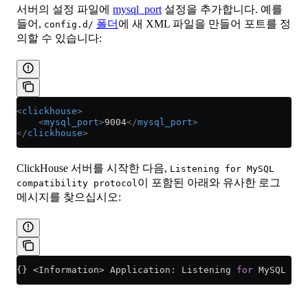
서버의 설정 파일에
mysql_port
설정을 추가합니다. 예를
들어,
폴더
에 새 XML 파일을 만들어 포트를 정
config.d/
의할 수 있습니다:
<
clickhouse
>
    <
mysql_port
>
9004
</
mysql_port
>
</
clickhouse
>
ClickHouse 서버를 시작한 다음,
Listening for MySQL
이 포함된 아래와 유사한 로그
compatibility protocol
메시지를 찾으십시오:
{} 
<
Information
>
 Application: Listening 
for
 MySQL com