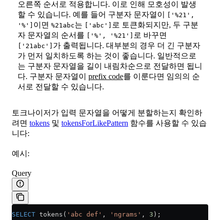
오른쪽 순서로 적용합니다. 이로 인해 모호성이 발생
할 수 있습니다. 예를 들어 구분자 문자열이
['%21',
이면
는
로 토큰화되지만, 두 구분
'%']
%21abc
['abc']
자 문자열의 순서를
로 바꾸면
['%', '%21']
가 출력됩니다. 대부분의 경우 더 긴 구분자
['21abc']
가 먼저 일치하도록 하는 것이 좋습니다. 일반적으로
는 구분자 문자열을 길이 내림차순으로 전달하면 됩니
다. 구분자 문자열이
prefix code
를 이룬다면 임의의 순
서로 전달할 수 있습니다.
토크나이저가 입력 문자열을 어떻게 분할하는지 확인하
려면
tokens
및
tokensForLikePattern
함수를 사용할 수 있습
니다:
예시:
Query
SELECT
 tokens(
'abc def'
, 
'ngrams'
, 
3
);