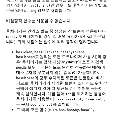
의 타입이
인 경우에도 후처리기는 개별 토
Array(String)
큰을 일반
값으로 처리합니다.
String
비결정적 함수는 사용할 수 없습니다.
후처리기는 인덱스 빌드 중 생성된 각 토큰에 적용됩니다
(
토크나이저의 경우 각 배열 요소가 하나의 토큰입
array
니다). 쿼리 시점에는 함수에 따라 동작이 달라집니다.
,
,
,
hasToken
hasAllTokens
hasAnyTokens
(지원되는 모든 토크나이저 사용 시)의 경
hasPhrase
우: 후처리기는 검색 대상(haystack)의 토큰과 검색
needle 모두에 적용되므로 완전히 정규화된 매칭(예:
대소문자를 구분하지 않는 검색)이 가능합니다.
의 경우 후처리된 토큰은 빈틈없이 배치
hasPhrase
되므로, 후처리기가 제거한 토큰이 있더라도 위치상
공백이 생기지 않아 그 토큰을 건너뛰어도 구문이
계속 일치합니다. 예를 들어
를 제거하는 불용어
the
후처리기를 사용할 때
hasPhrase(col, 'see cat')
는 문서
과 일치합니다.
see the cat
그 밖의 모든 함수(
,
,
,
,
,
=
IN
has
hasAny
hasAll