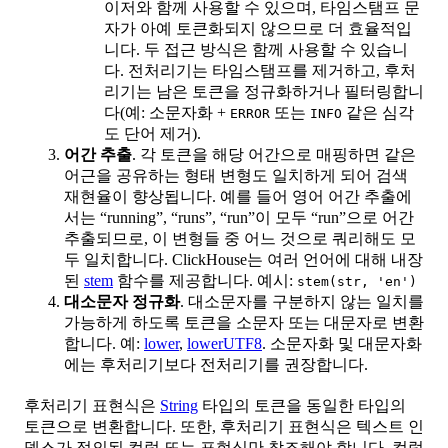
이저와 함께 사용할 수 있으며, 타임스탬프 문
자가 아예 토큰화되지 않으므로 더 효율적입
니다. 두 접근 방식은 함께 사용할 수 있습니
다. 전처리기는 타임스탬프를 제거하고, 후처
리기는 남은 토큰을 정규화하거나 필터링합니
다(예: 소문자화 +
또는
같은 심각
ERROR
INFO
도 단어 제거).
어간 추출
. 각 토큰을 해당 어간으로 매핑하면 같은
어근을 공유하는 형태 변형도 일치하게 되어 검색
재현율이 향상됩니다. 예를 들어 영어 어간 추출에
서는 “running”, “runs”, “run”이 모두 “run”으로 어간
추출되므로, 이 변형들 중 어느 것으로 쿼리해도 모
두 일치합니다. ClickHouse는 여러 언어에 대해 내장
된
stem
함수를 제공합니다. 예시:
stem(str, 'en')
대소문자 정규화
. 대소문자를 구분하지 않는 일치를
가능하게 하도록 토큰을 소문자 또는 대문자로 변환
합니다. 예:
lower
,
lowerUTF8
. 소문자화 및 대문자화
에는 후처리기보다 전처리기를 권장합니다.
후처리기 표현식은
String
타입의 토큰을 동일한 타입의
토큰으로 변환합니다. 또한, 후처리기 표현식은 텍스트 인
덱스가 정의된 컬럼 또는 표현식만 참조해야 합니다. 컬럼