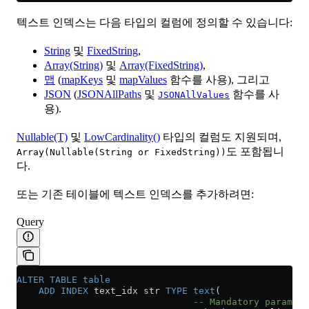
텍스트 인덱스는 다음 타입의 컬럼에 정의할 수 있습니다:
String
및
FixedString
,
Array(String)
및
Array(FixedString)
,
맵
(
mapKeys
및
mapValues
함수를 사용), 그리고
JSON
(
JSONAllPaths
및
함수를 사
JSONAllValues
용).
Nullable(T)
및
LowCardinality()
타입의 컬럼도 지원되며,
도 포함됩니
Array(Nullable(String or FixedString))
다.
또는 기존 테이블에 텍스트 인덱스를 추가하려면:
Query
ALTER
 TABLE
 table
    ADD
 INDEX
 text_idx str 
TYPE
 text
(
                                -- Mandatory paramete