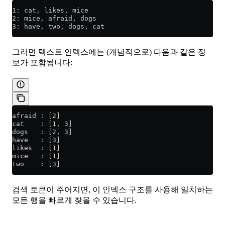
1: cat, likes, mice
2: mice, afraid, dogs
3: have, two, dogs, cat
그러면 텍스트 인덱스에는 (개념적으로) 다음과 같은 정
보가 포함됩니다:
afraid : [2]
cat    : [1, 3]
dogs   : [2, 3]
have   : [3]
likes  : [1]
mice   : [1]
two    : [3]
검색 토큰이 주어지면, 이 인덱스 구조를 사용해 일치하는
모든 행을 빠르게 찾을 수 있습니다.