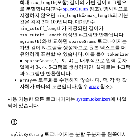
최대
(포함) 길이의 가변 길이 n-그램으
max_length
로 분할합니다(함수
sparseGrams
참조). 명시적으로
지정하지 않으면
와
의 기본
min_length
max_length
값은 각각 3과 100입니다. 매개변수
가 제공되면 길이가
min_cutoff_length
이상인 n-그램만 반환됩니다.
min_cutoff_length
와 비교하면
토크나이저는
ngrams(N)
sparseGrams
가변 길이 N-그램을 생성하므로 원본 텍스트를 더
유연하게 표현할 수 있습니다. 예를 들어
tokenizer
는 내부적으로 입력 문자
= sparseGrams(3, 5, 4)
열에서 3-, 4-, 5-그램을 생성하지만, 실제로는 4-그램
과 5-그램만 반환합니다.
는 토큰화를 수행하지 않습니다. 즉, 각 행 값
array
자체가 하나의 토큰입니다(함수
array
참조).
사용 가능한 모든 토크나이저는
system.tokenizers
에 나열
되어 있습니다.
토크나이저는 분할 구분자를 왼쪽에서
splitByString