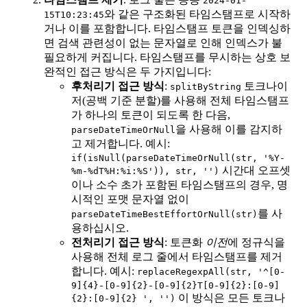
2024-01-
와 같은 구조화된 타임스탬프로 시작하
15T10:23:45
거나 이를 포함합니다. 타임스탬프 토큰을 인덱싱하
면 검색 관련성이 없는 문자열로 인해 인덱스가 불
필요하게 커집니다. 타임스탬프를 무시하는 상호 보
완적인 접근 방식은 두 가지입니다:
후처리기 접근 방식
:
토크나이
splitByString
저(공백 기준 분할)를 사용해 전체 타임스탬프
가 하나의 토큰이 되도록 한 다음,
을 사용해 이를 감지하
parseDateTimeOrNull
고 제거합니다. 예시:
if(isNull(parseDateTimeOrNull(str, '%Y-
시간대 오프셋
%m-%dT%H:%i:%S')), str, '')
이나 소수 초가 포함된 타임스탬프의 경우, 명
시적인 포맷 문자열 없이
를 사
parseDateTimeBestEffortOrNull(str)
용하십시오.
전처리기 접근 방식
: 토큰화
이전
에 정규식을
사용해 전체 로그 줄에서 타임스탬프를 제거
합니다. 예시:
replaceRegexpAll(str, '^[0-
9]{4}-[0-9]{2}-[0-9]{2}T[0-9]{2}:[0-9]
이 방식은 모든 토크나
{2}:[0-9]{2} ', '')