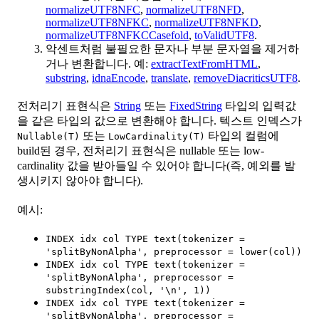
normalizeUTF8NFC
,
normalizeUTF8NFD
,
normalizeUTF8NFKC
,
normalizeUTF8NFKD
,
normalizeUTF8NFKCCasefold
,
toValidUTF8
.
악센트처럼 불필요한 문자나 부분 문자열을 제거하
거나 변환합니다. 예:
extractTextFromHTML
,
substring
,
idnaEncode
,
translate
,
removeDiacriticsUTF8
.
전처리기 표현식은
String
또는
FixedString
타입의 입력값
을 같은 타입의 값으로 변환해야 합니다. 텍스트 인덱스가
또는
타입의 컬럼에
Nullable(T)
LowCardinality(T)
build된 경우, 전처리기 표현식은 nullable 또는 low-
cardinality 값을 받아들일 수 있어야 합니다(즉, 예외를 발
생시키지 않아야 합니다).
예시:
INDEX idx col TYPE text(tokenizer =
'splitByNonAlpha', preprocessor = lower(col))
INDEX idx col TYPE text(tokenizer =
'splitByNonAlpha', preprocessor =
substringIndex(col, '\n', 1))
INDEX idx col TYPE text(tokenizer =
'splitByNonAlpha', preprocessor =