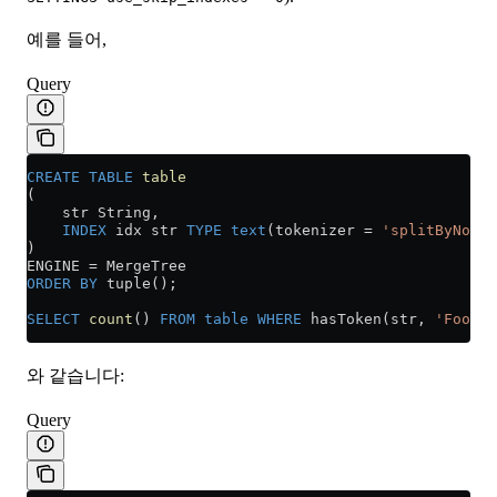
예를 들어,
Query
CREATE
 TABLE
 table
(
    str String,
    INDEX
 idx str 
TYPE
 text
(tokenizer 
=
 'splitByNonAl
)
ENGINE 
=
 MergeTree
ORDER BY
 tuple();
SELECT
 count
() 
FROM
 table
 WHERE
 hasToken(str, 
'Foo'
);
와 같습니다:
Query