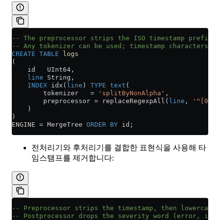
-- The preprocessor strips the ISO timestamp prefix b
-- Any tokenizer can be used; timestamp characters a
CREATE
 TABLE
 logs
(
    id   UInt64,
    line
 String,
    INDEX
 idx(
line
) 
TYPE
 text
(
        tokenizer   
=
 'splitByNonAlpha'
,
        preprocessor 
=
 replaceRegexpAll(
line
, 
'^[0-9]
    )
)
ENGINE 
=
 MergeTree 
ORDER BY
 id;
전처리기와 후처리기를 결합한 표현식을 사용해 타
임스탬프를 제거합니다:
-- Preprocessor strips the timestamp, then lowercases
-- Postprocessor drops the severity word (error, info