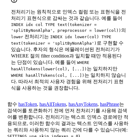
전처리기는 원칙적으로 인덱스 컬럼 또는 표현식을 전
처리기 표현식으로 감싸는 것과 같습니다. 예를 들어
INDEX idx col TYPE text(tokenizer =
의
'splitByNonAlpha', preprocessor = lower(col))
전처리기는
lower
INDEX idx lower(col) TYPE
로 구현할 수
text(tokenizer = 'splitByNonAlpha')
있습니다. 후자의 형식은 에뮬레이션된 전처리기가
WHERE 절의 filter condition과 일치할 때만 적용된다
는 단점이 있습니다. 예를 들어
WHERE
는 일치하지만
hasAllTokens(lower(col), [...])
는 일치하지 않습니
WHERE hasAllTokens(col, [...])
다. 따라서 최적의 사용자 경험을 위해 전처리기 표현
식을 사용하는 것을 권장합니다.
함수
hasToken
,
hasAllTokens
,
hasAnyTokens
,
hasPhrase
는
검색어를 토큰화하기 전에 먼저 전처리기를 사용해 검색
어를 변환합니다. 전처리기는 텍스트 인덱스 경로에만 적
용되므로, 이러한 함수의 결과는 텍스트 인덱스를 사용하
는 쿼리와 사용하지 않는 쿼리 간에 다를 수 있습니다(예:
).
SETTINGS use_skip_indexes = 0