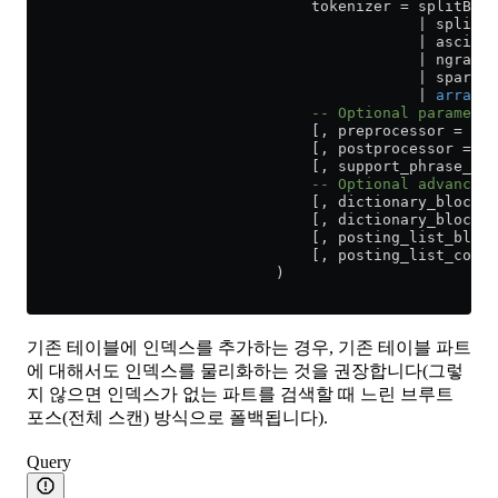
                                tokenizer 
=
 splitByNo
                                            | splitBy
                                            | asciiCJ
                                            | ngrams[
                                            | sparseG
                                            | 
array
                                -- Optional parameter
                                [, preprocessor = exp
                                [, postprocessor = ex
                                [, support_phrase_sea
                                -- Optional advanced 
                                [, dictionary_block_s
                                [, dictionary_block_f
                                [, posting_list_block
                                [, posting_list_codec
                            )
기존 테이블에 인덱스를 추가하는 경우, 기존 테이블 파트
에 대해서도 인덱스를 물리화하는 것을 권장합니다(그렇
지 않으면 인덱스가 없는 파트를 검색할 때 느린 브루트
포스(전체 스캔) 방식으로 폴백됩니다).
Query