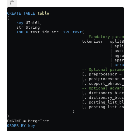
CREATE
 TABLE
 table
(
    key
 UInt64,
    str String,
    INDEX
 text_idx str 
TYPE
 text
(
                                -- Mandatory paramete
                                tokenizer 
=
 splitByNo
                                            | splitBy
                                            | asciiCJ
                                            | ngrams[
                                            | sparseG
                                            | 
array
                                -- Optional parameter
                                [, preprocessor = exp
                                [, postprocessor = ex
                                [, support_phrase_sea
                                -- Optional advanced 
                                [, dictionary_block_s
                                [, dictionary_block_f
                                [, posting_list_block
                                [, posting_list_codec
                            )
)
ENGINE 
=
 MergeTree
ORDER BY
 key