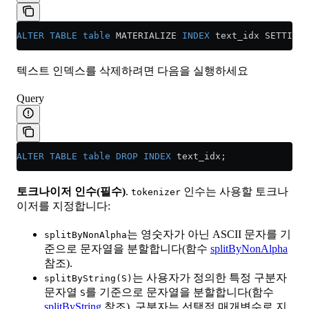
ALTER
 TABLE
 table
 MATERIALIZE 
INDEX
 text_idx SETTINGS
텍스트 인덱스를 삭제하려면 다음을 실행하세요
Query
ALTER
 TABLE
 table
 DROP
 INDEX
 text_idx;
토크나이저 인수(필수)
.
인수는 사용할 토크나
tokenizer
이저를 지정합니다:
는 영숫자가 아닌 ASCII 문자를 기
splitByNonAlpha
준으로 문자열을 분할합니다(함수
splitByNonAlpha
참조).
는 사용자가 정의한 특정 구분자
splitByString(S)
문자열
를 기준으로 문자열을 분할합니다(함수
S
splitByString
참조). 구분자는 선택적 매개변수로 지