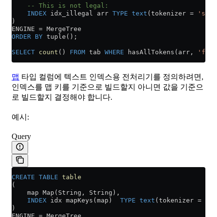
    -- This is not legal:
    INDEX
 idx_illegal arr 
TYPE
 text
(tokenizer 
=
 'spli
)
ENGINE 
=
 MergeTree
ORDER BY
 tuple();
SELECT
 count
() 
FROM
 tab 
WHERE
 hasAllTokens(arr, 
'foo'
맵
타입 컬럼에 텍스트 인덱스용 전처리기를 정의하려면,
인덱스를 맵 키를 기준으로 빌드할지 아니면 값을 기준으
로 빌드할지 결정해야 합니다.
예시:
Query
CREATE
 TABLE
 table
(
    map Map(String, String),
    INDEX
 idx mapKeys(map)  
TYPE
 text
(tokenizer 
=
 'sp
)
ENGINE 
=
 MergeTree