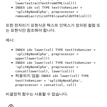
lower(extractTextFromHTML(col)))
INDEX idx col TYPE text(tokenizer =
'splitByNonAlpha', preprocessor =
removeDiacriticsUTF8(caseFoldUTF8(col)))
또한 전처리기 표현식은 텍스트 인덱스가 정의된 컬럼 또
는 표현식만 참조해야 합니다.
예시:
INDEX idx lower(col) TYPE text(tokenizer =
'splitByNonAlpha', preprocessor =
upper(lower(col)))
INDEX idx lower(col) TYPE text(tokenizer =
'splitByNonAlpha', preprocessor =
concat(lower(col), lower(col)))
허용되지 않음:
INDEX idx lower(col) TYPE
text(tokenizer = 'splitByNonAlpha',
preprocessor = concat(col, col))
비결정적 함수는 사용할 수 없습니다.