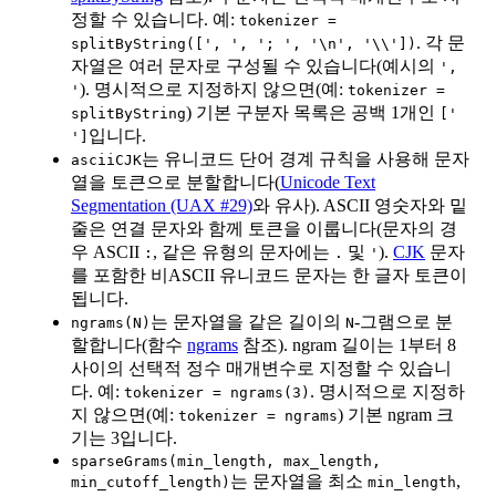
정할 수 있습니다. 예:
tokenizer =
. 각 문
splitByString([', ', '; ', '\n', '\\'])
자열은 여러 문자로 구성될 수 있습니다(예시의
',
). 명시적으로 지정하지 않으면(예:
'
tokenizer =
) 기본 구분자 목록은 공백 1개인
splitByString
['
입니다.
']
는 유니코드 단어 경계 규칙을 사용해 문자
asciiCJK
열을 토큰으로 분할합니다(
Unicode Text
Segmentation (UAX #29)
와 유사). ASCII 영숫자와 밑
줄은 연결 문자와 함께 토큰을 이룹니다(문자의 경
우 ASCII
, 같은 유형의 문자에는
및
).
CJK
문자
:
.
'
를 포함한 비ASCII 유니코드 문자는 한 글자 토큰이
됩니다.
는 문자열을 같은 길이의
-그램으로 분
ngrams(N)
N
할합니다(함수
ngrams
참조). ngram 길이는 1부터 8
사이의 선택적 정수 매개변수로 지정할 수 있습니
다. 예:
. 명시적으로 지정하
tokenizer = ngrams(3)
지 않으면(예:
) 기본 ngram 크
tokenizer = ngrams
기는 3입니다.
sparseGrams(min_length, max_length,
는 문자열을 최소
,
min_cutoff_length)
min_length