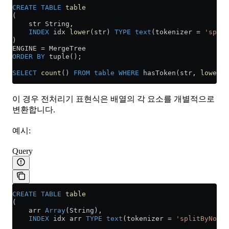
CREATE
 TABLE
 table
(
    str String,
    INDEX
 idx 
lower
(str) 
TYPE
 text
(tokenizer 
=
 'split
)
ENGINE 
=
 MergeTree
ORDER BY
 tuple();
SELECT
 count
() 
FROM
 table
 WHERE
 hasToken(str, 
lower
(
'
이 경우 전처리기 표현식은 배열의 각 요소를 개별적으로
변환합니다.
예시:
Query
CREATE
 TABLE
 table
(
    arr 
Array
(String),
    INDEX
 idx arr 
TYPE
 text
(tokenizer 
=
 'splitByNonAl