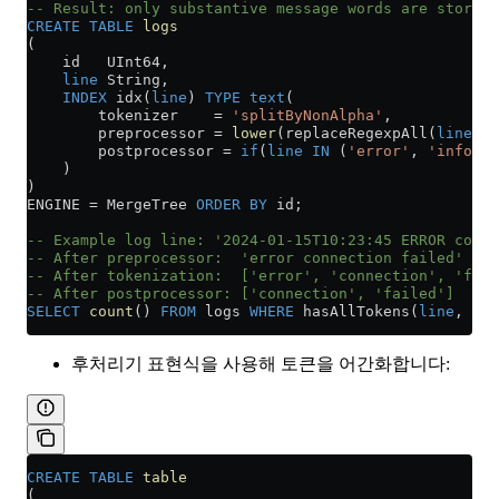
-- Result: only substantive message words are stored 
CREATE
 TABLE
 logs
(
    id   UInt64,
    line
 String,
    INDEX
 idx(
line
) 
TYPE
 text
(
        tokenizer    
=
 'splitByNonAlpha'
,
        preprocessor 
=
 lower
(replaceRegexpAll(
line
, 
'
        postprocessor 
=
 if
(
line
 IN
 (
'error'
, 
'info'
, 
    )
)
ENGINE 
=
 MergeTree 
ORDER BY
 id;
-- Example log line: '2024-01-15T10:23:45 ERROR conne
-- After preprocessor:  'error connection failed'
-- After tokenization:  ['error', 'connection', 'fail
-- After postprocessor: ['connection', 'failed']   ← 
SELECT
 count
() 
FROM
 logs 
WHERE
 hasAllTokens(
line
, ['c
후처리기 표현식을 사용해 토큰을 어간화합니다:
CREATE
 TABLE
 table
(