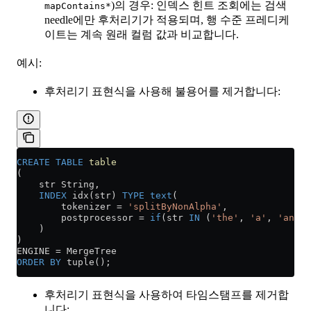
)의 경우: 인덱스 힌트 조회에는 검색
mapContains*
needle에만 후처리기가 적용되며, 행 수준 프레디케
이트는 계속 원래 컬럼 값과 비교합니다.
예시:
후처리기 표현식을 사용해 불용어를 제거합니다:
CREATE
 TABLE
 table
(
    str String,
    INDEX
 idx(str) 
TYPE
 text
(
        tokenizer 
=
 'splitByNonAlpha'
,
        postprocessor 
=
 if
(str 
IN
 (
'the'
, 
'a'
, 
'an'
, 
    )
)
ENGINE 
=
 MergeTree
ORDER BY
 tuple();
후처리기 표현식을 사용하여 타임스탬프를 제거합
니다: