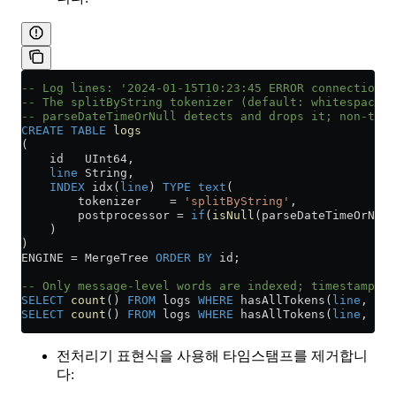
-- Log lines: '2024-01-15T10:23:45 ERROR connection f
-- The splitByString tokenizer (default: whitespace) 
-- parseDateTimeOrNull detects and drops it; non-time
CREATE
 TABLE
 logs
(
    id   UInt64,
    line
 String,
    INDEX
 idx(
line
) 
TYPE
 text
(
        tokenizer    
=
 'splitByString'
,
        postprocessor 
=
 if
(
isNull
(parseDateTimeOrNull
    )
)
ENGINE 
=
 MergeTree 
ORDER BY
 id;
-- Only message-level words are indexed; timestamp to
SELECT
 count
() 
FROM
 logs 
WHERE
 hasAllTokens(
line
, ['E
SELECT
 count
() 
FROM
 logs 
WHERE
 hasAllTokens(
line
, ['2
전처리기 표현식을 사용해 타임스탬프를 제거합니
다: