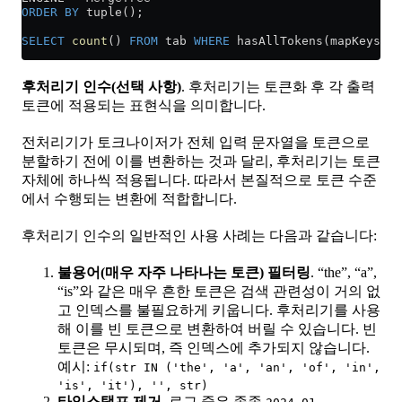
ORDER BY
 tuple();
SELECT
 count
() 
FROM
 tab 
WHERE
 hasAllTokens(mapKeys(ma
후처리기 인수(선택 사항)
. 후처리기는 토큰화 후 각 출력
토큰에 적용되는 표현식을 의미합니다.
전처리기가 토크나이저가 전체 입력 문자열을 토큰으로
분할하기 전에 이를 변환하는 것과 달리, 후처리기는 토큰
자체에 하나씩 적용됩니다. 따라서 본질적으로 토큰 수준
에서 수행되는 변환에 적합합니다.
후처리기 인수의 일반적인 사용 사례는 다음과 같습니다:
불용어(매우 자주 나타나는 토큰) 필터링
. “the”, “a”,
“is”와 같은 매우 흔한 토큰은 검색 관련성이 거의 없
고 인덱스를 불필요하게 키웁니다. 후처리기를 사용
해 이를 빈 토큰으로 변환하여 버릴 수 있습니다. 빈
토큰은 무시되며, 즉 인덱스에 추가되지 않습니다.
예시:
if(str IN ('the', 'a', 'an', 'of', 'in',
'is', 'it'), '', str)
타임스탬프 제거
. 로그 줄은 종종