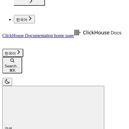
한국어
ClickHouse Documentation
home page
한국어
Search...
⌘
K
검색...