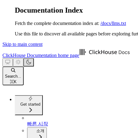
Documentation Index
Fetch the complete documentation index at:
/docs/llms.txt
Use this file to discover all available pages before exploring fur
Skip to main content
ClickHouse Documentation
home page
Search...
⌘
K
Get started
빠른 시작
소개