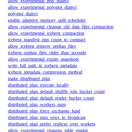
allow_experimental_prql_dialect
allow_experimental_polyglot_dialect
polyglot_dialect
enable_adaptive_memory_spill_scheduler
allow_experimental_cleanup_old_data_files_compaction
allow_experimental_iceberg_compaction
iceberg_manifest_min_count_to_compact
allow_iceberg_remove_orphan_files
iceberg_orphan_files_older_than_seconds
allow_experimental_expire_snapshots
write_full_path_in_iceberg_metadata
iceberg_metadata_compression_method
make_distributed_plan
distributed_plan_execute_locally
distributed_plan_default_shuffle_join_bucket_count
distributed_plan_default_reader_bucket_count
distributed_plan_workers_num
distributed_plan_force_exchange_kind
distributed_plan_max_rows_to_broadcast
distributed_plan_prefer_replicas_over_workers
allow_experimental_ytsaurus_table_engine