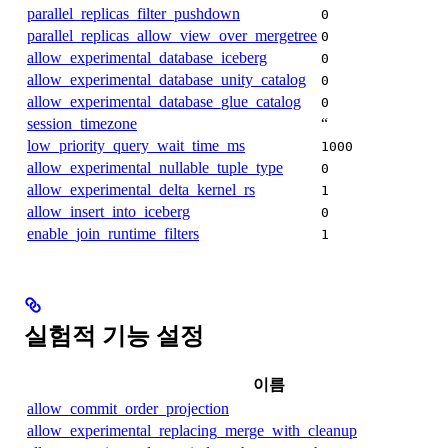
parallel_replicas_filter_pushdown
0
parallel_replicas_allow_view_over_mergetree
0
allow_experimental_database_iceberg
0
allow_experimental_database_unity_catalog
0
allow_experimental_database_glue_catalog
0
session_timezone
“
low_priority_query_wait_time_ms
1000
allow_experimental_nullable_tuple_type
0
allow_experimental_delta_kernel_rs
1
allow_insert_into_iceberg
0
enable_join_runtime_filters
1
실험적 기능 설정
이름
allow_commit_order_projection
allow_experimental_replacing_merge_with_cleanup