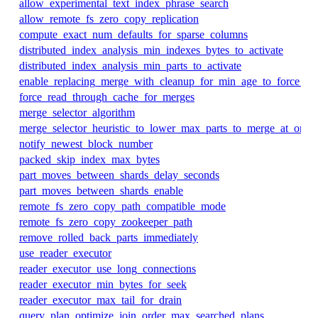
allow_experimental_text_index_phrase_search
allow_remote_fs_zero_copy_replication
compute_exact_num_defaults_for_sparse_columns
distributed_index_analysis_min_indexes_bytes_to_activate
distributed_index_analysis_min_parts_to_activate
enable_replacing_merge_with_cleanup_for_min_age_to_force_me
force_read_through_cache_for_merges
merge_selector_algorithm
merge_selector_heuristic_to_lower_max_parts_to_merge_at_once
notify_newest_block_number
packed_skip_index_max_bytes
part_moves_between_shards_delay_seconds
part_moves_between_shards_enable
remote_fs_zero_copy_path_compatible_mode
remote_fs_zero_copy_zookeeper_path
remove_rolled_back_parts_immediately
use_reader_executor
reader_executor_use_long_connections
reader_executor_min_bytes_for_seek
reader_executor_max_tail_for_drain
query_plan_optimize_join_order_max_searched_plans