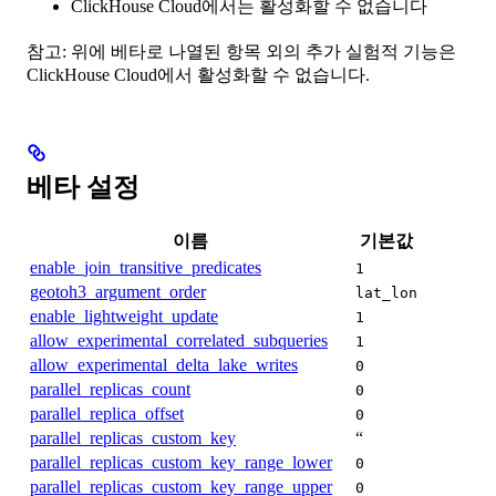
ClickHouse Cloud에서는 활성화할 수 없습니다
참고: 위에 베타로 나열된 항목 외의 추가 실험적 기능은
ClickHouse Cloud에서 활성화할 수 없습니다.
베타 설정
이름
기본값
enable_join_transitive_predicates
1
geotoh3_argument_order
lat_lon
enable_lightweight_update
1
allow_experimental_correlated_subqueries
1
allow_experimental_delta_lake_writes
0
parallel_replicas_count
0
parallel_replica_offset
0
parallel_replicas_custom_key
“
parallel_replicas_custom_key_range_lower
0
parallel_replicas_custom_key_range_upper
0