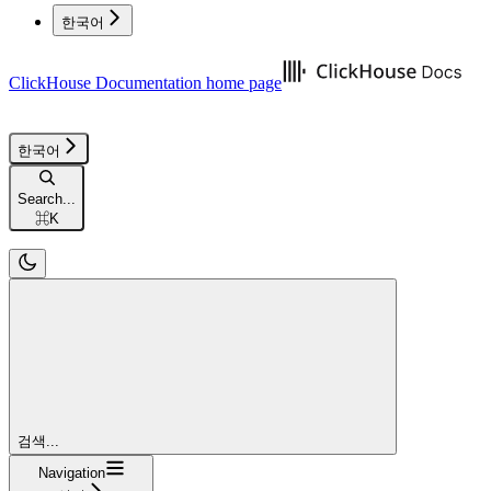
한국어
ClickHouse Documentation
home page
한국어
Search...
⌘
K
검색...
Navigation