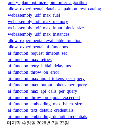
query_plan_optimize_join_order_algorithm
allow_experimental_database_paimon_rest_catalog
webassembly_udf_max_fuel
webassembly_udf_max_memory
webassembly_udf_max_input_block_size
webassembly_udf_max_instances
allow_experimental_eval_table_function
allow_experimental_ai_functions
ai_function_request_timeout_sec
ai_function_max_retries
ai_function_retry_initial_delay_ms
ai_function_throw_on_error
ai_function_max_input_tokens_per_query
ai_function_max_output_tokens_per_query
ai_function_max_api_calls_per_query
ai_function_throw_on_quota_exceeded
ai_function_embedding_max_batch_size
ai_function_text_default_credentials
ai_function_embedding_default_credentials
마지막 수정일
2026년 7월 23일