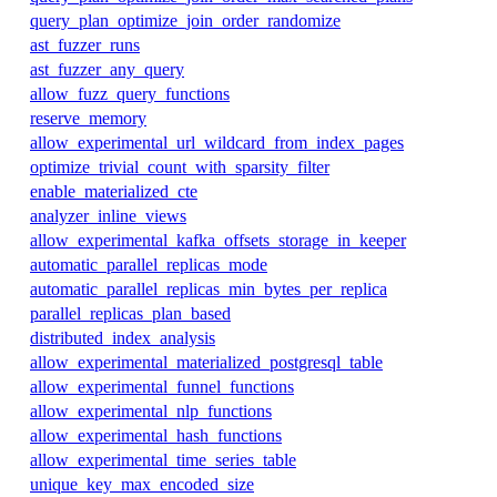
query_plan_optimize_join_order_randomize
ast_fuzzer_runs
ast_fuzzer_any_query
allow_fuzz_query_functions
reserve_memory
allow_experimental_url_wildcard_from_index_pages
optimize_trivial_count_with_sparsity_filter
enable_materialized_cte
analyzer_inline_views
allow_experimental_kafka_offsets_storage_in_keeper
automatic_parallel_replicas_mode
automatic_parallel_replicas_min_bytes_per_replica
parallel_replicas_plan_based
distributed_index_analysis
allow_experimental_materialized_postgresql_table
allow_experimental_funnel_functions
allow_experimental_nlp_functions
allow_experimental_hash_functions
allow_experimental_time_series_table
unique_key_max_encoded_size