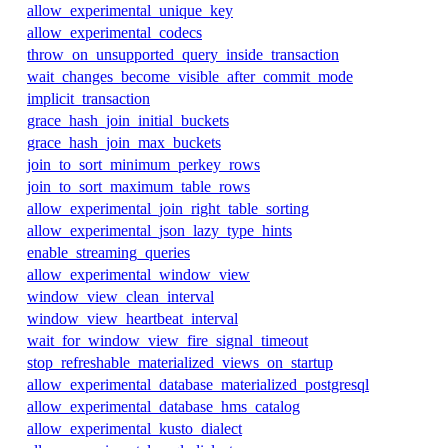
allow_experimental_unique_key
allow_experimental_codecs
throw_on_unsupported_query_inside_transaction
wait_changes_become_visible_after_commit_mode
implicit_transaction
grace_hash_join_initial_buckets
grace_hash_join_max_buckets
join_to_sort_minimum_perkey_rows
join_to_sort_maximum_table_rows
allow_experimental_join_right_table_sorting
allow_experimental_json_lazy_type_hints
enable_streaming_queries
allow_experimental_window_view
window_view_clean_interval
window_view_heartbeat_interval
wait_for_window_view_fire_signal_timeout
stop_refreshable_materialized_views_on_startup
allow_experimental_database_materialized_postgresql
allow_experimental_database_hms_catalog
allow_experimental_kusto_dialect