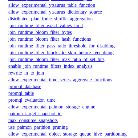
allow_experimental_ytsaurus_table_function
allow_experimental_ytsaurus_dictionary_source
distributed_plan_force_shuffle_aggregation
join_runtime_filter_exact_values_limit
join_runtime_bloom_filter_bytes
join_runtime_bloom_filter_hash_functions
join_runtime_filter_pass_ratio_threshold_for_disabling
join_runtime_filter_blocks_to_skip_before_reenabling
join_runtime_bloom_filter_max_ratio_of_set_bits
enable_join_runtime_filters_index_analysis
rewrite_in_to_join
allow_experimental_time_series_aggregate_functions
promql_database
promql_table
promql_evaluation_time
allow_experimental_paimon_storage_engine
paimon_target_snapshot_id
max_consume_snapshots
use_paimon_partition_pruning
allow_experimental_object_storage_queue_hive_partitioning