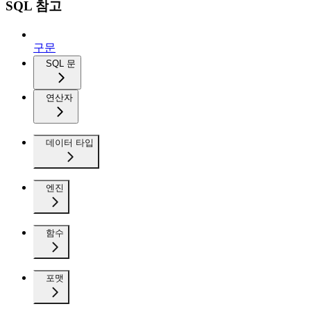
SQL 참고
구문
SQL 문
연산자
데이터 타입
엔진
함수
포맷