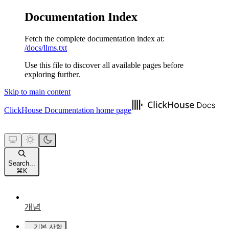
Documentation Index
Fetch the complete documentation index at:
/docs/llms.txt
Use this file to discover all available pages before
exploring further.
Skip to main content
ClickHouse Documentation
home page
Search...
⌘
K
개념
기본 사항