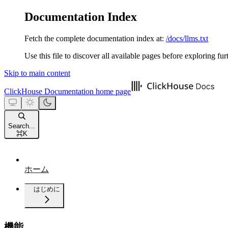
Documentation Index
Fetch the complete documentation index at:
/docs/llms.txt
Use this file to discover all available pages before exploring fur
Skip to main content
ClickHouse Documentation
home page
Search...
⌘
K
ホーム
はじめに
機能