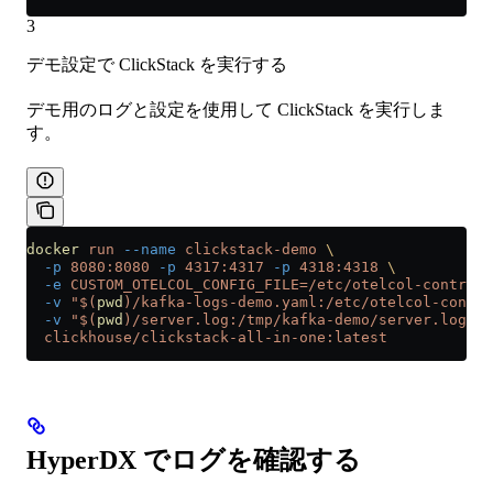
3
デモ設定で ClickStack を実行する
デモ用のログと設定を使用して ClickStack を実行しま
す。
docker
 run
 --name
 clickstack-demo
 \
  -p
 8080:8080
 -p
 4317:4317
 -p
 4318:4318
 \
  -e
 CUSTOM_OTELCOL_CONFIG_FILE=/etc/otelcol-contrib/
  -v
 "$(
pwd
)/kafka-logs-demo.yaml:/etc/otelcol-contri
  -v
 "$(
pwd
)/server.log:/tmp/kafka-demo/server.log:ro
  clickhouse/clickstack-all-in-one:latest
HyperDX でログを確認する