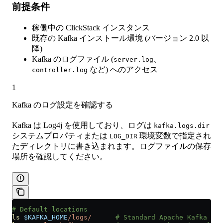
前提条件
稼働中の ClickStack インスタンス
既存の Kafka インストール環境 (バージョン 2.0 以
降)
Kafka のログファイル (
、
server.log
など) へのアクセス
controller.log
1
Kafka のログ設定を確認する
Kafka は Log4j を使用しており、ログは
kafka.logs.dir
システムプロパティまたは
環境変数で指定され
LOG_DIR
たディレクトリに書き込まれます。ログファイルの保存
場所を確認してください。
# Default locations
ls
 $KAFKA_HOME
/logs/
      # Standard Apache Kafka (de