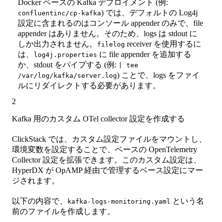
Docker ベースの Kafka デプロイメント (例:
) では、デフォルトの Log4j
confluentinc/cp-kafka
設定に含まれるのはコンソール appender のみで、file
appender はありません。そのため、logs は stdout に
しか出力されません。
receiver を使用するに
filelog
は、
に file appender を追加する
log4j.properties
か、stdout をパイプする (例:
| tee
) ことで、logs をファイ
/var/log/kafka/server.log
ルにリダイレクトする必要があります。
2
Kafka 用のカスタム OTel collector 設定を作成する
ClickStack では、カスタム設定ファイルをマウントし、
環境変数を設定することで、ベースの OpenTelemetry
Collector 設定を拡張できます。このカスタム設定は、
HyperDX が OpAMP 経由で管理するベース設定にマー
ジされます。
以下の内容で、
という名
kafka-logs-monitoring.yaml
前のファイルを作成します。