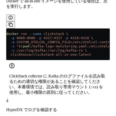
Docker で all-in-one イメージを使用している場合は、次
を実行します。
docker
 run
 --name
 clickstack
 \
  -p
 8080:8080
 -p
 4317:4317
 -p
 4318:4318
 \
  -e
 CUSTOM_OTELCOL_CONFIG_FILE=/etc/otelcol-contrib/
  -v
 "$(
pwd
)/kafka-logs-monitoring.yaml:/etc/otelcol-
  -v
 /var/log/kafka:/var/log/kafka:ro
 \
  clickhouse/clickstack-all-in-one:latest
ClickStack collector に Kafka のログファイルを読み取
るための適切な権限があることを確認してくださ
い。本番環境では、読み取り専用マウント (
) を
:ro
使用し、最小権限の原則に従ってください。
4
HyperDX でログを確認する