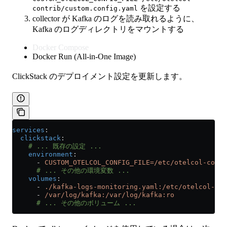
を設定する
contrib/custom.config.yaml
collector が Kafka のログを読み取れるように、
Kafka のログディレクトリをマウントする
Docker Compose
Docker Run (All-in-One Image)
ClickStack のデプロイメント設定を更新します。
services
:
  clickstack
:
    # ... 既存の設定 ...
    environment
:
      - 
CUSTOM_OTELCOL_CONFIG_FILE=/etc/otelcol-contr
      # ... その他の環境変数 ...
    volumes
:
      - 
./kafka-logs-monitoring.yaml:/etc/otelcol-con
      - 
/var/log/kafka:/var/log/kafka:ro
      # ... その他のボリューム ...