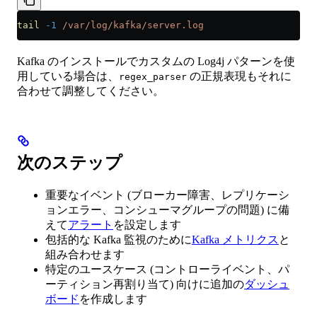
tail
 -1
 /var/log/kafka/server.log
Kafka のインストールでカスタムの Log4j パターンを使
用している場合は、
の正規表現もそれに
regex_parser
合わせて調整してください。
次のステップ
重要なイベント (ブローカー障害、レプリケーシ
ョンエラー、コンシューマグループの問題) に備
えて
アラート
を設定します
包括的な Kafka 監視のために
Kafka メトリクス
と
組み合わせます
特定のユースケース (コントローライベント、パ
ーティション再割り当て) 向けに追加の
ダッシュ
ボード
を作成します