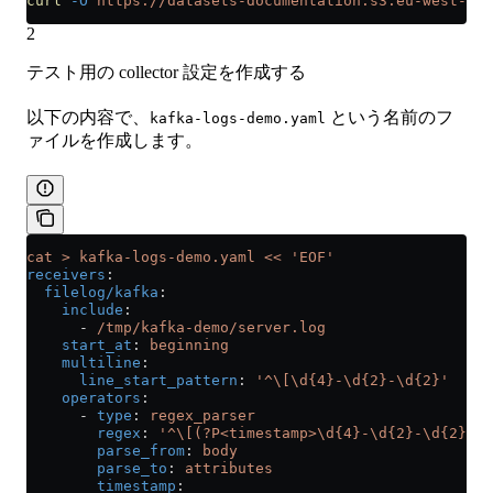
curl
 -O
 https://datasets-documentation.s3.eu-west-3.a
2
テスト用の collector 設定を作成する
以下の内容で、
という名前のフ
kafka-logs-demo.yaml
ァイルを作成します。
cat > kafka-logs-demo.yaml << 'EOF'
receivers
:
  filelog/kafka
:
    include
:
      - 
/tmp/kafka-demo/server.log
    start_at
: 
beginning
    multiline
:
      line_start_pattern
: 
'^\[\d{4}-\d{2}-\d{2}'
    operators
:
      - 
type
: 
regex_parser
        regex
: 
'^\[(?P<timestamp>\d{4}-\d{2}-\d{2} \d
        parse_from
: 
body
        parse_to
: 
attributes
        timestamp
: