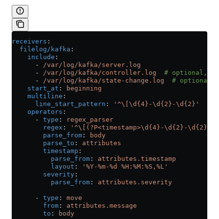
receivers
:
  filelog/kafka
:
    include
:
      - 
/var/log/kafka/server.log
      - 
/var/log/kafka/controller.log
  # optional, on
      - 
/var/log/kafka/state-change.log
  # optional, 
    start_at
: 
beginning
    multiline
:
      line_start_pattern
: 
'^\[\d{4}-\d{2}-\d{2}'
    operators
:
      - 
type
: 
regex_parser
        regex
: 
'^\[(?P<timestamp>\d{4}-\d{2}-\d{2} \d
        parse_from
: 
body
        parse_to
: 
attributes
        timestamp
:
          parse_from
: 
attributes.timestamp
          layout
: 
'%Y-%m-%d %H:%M:%S,%L'
        severity
:
          parse_from
: 
attributes.severity
      - 
type
: 
move
        from
: 
attributes.message
        to
: 
body