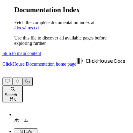
Documentation Index
Fetch the complete documentation index at:
/docs/llms.txt
Use this file to discover all available pages before
exploring further.
Skip to main content
ClickHouse Documentation
home page
Search...
⌘
K
ホーム
はじめに