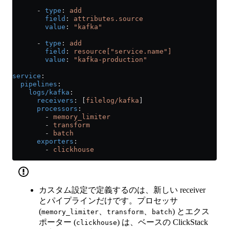
      - 
type
: 
add
        field
: 
attributes.source
        value
: 
"kafka"
      - 
type
: 
add
        field
: 
resource["service.name"]
        value
: 
"kafka-production"
service
:
  pipelines
:
    logs/kafka
:
      receivers
: [
filelog/kafka
]
      processors
:
        - 
memory_limiter
        - 
transform
        - 
batch
      exporters
:
        - 
clickhouse
カスタム設定で定義するのは、新しい receiver
とパイプラインだけです。プロセッサ
(
、
、
) とエクス
memory_limiter
transform
batch
ポーター (
) は、ベースの ClickStack
clickhouse