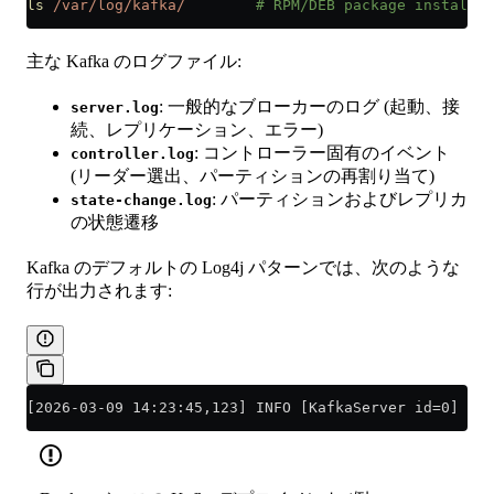
ls
 /var/log/kafka/
        # RPM/DEB package installat
主な Kafka のログファイル:
: 一般的なブローカーのログ (起動、接
server.log
続、レプリケーション、エラー)
: コントローラー固有のイベント
controller.log
(リーダー選出、パーティションの再割り当て)
: パーティションおよびレプリカ
state-change.log
の状態遷移
Kafka のデフォルトの Log4j パターンでは、次のような
行が出力されます:
[2026-03-09 14:23:45,123] INFO [KafkaServer id=0] sta