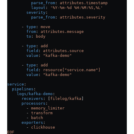
          parse_from
: 
attributes.timestamp
          layout
: 
'%Y-%m-%d %H:%M:%S,%L'
        severity
:
          parse_from
: 
attributes.severity
      - 
type
: 
move
        from
: 
attributes.message
        to
: 
body
      - 
type
: 
add
        field
: 
attributes.source
        value
: 
"kafka-demo"
      - 
type
: 
add
        field
: 
resource["service.name"]
        value
: 
"kafka-demo"
service
:
  pipelines
:
    logs/kafka-demo
:
      receivers
: [
filelog/kafka
]
      processors
:
        - 
memory_limiter
        - 
transform
        - 
batch
      exporters
:
        - 
clickhouse
EOF