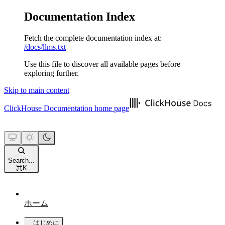
Documentation Index
Fetch the complete documentation index at:
/docs/llms.txt
Use this file to discover all available pages before
exploring further.
Skip to main content
ClickHouse Documentation
home page
Search...
⌘
K
ホーム
はじめに