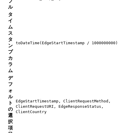
ブ
ル
タ
イ
ム
ス
タ
toDateTime(EdgeStartTimestamp / 1000000000)
ン
プ
カ
ラ
ム
デ
フ
ォ
ル
EdgeStartTimestamp, ClientRequestMethod,
ト
ClientRequestURI, EdgeResponseStatus,
の
ClientCountry
選
択
項