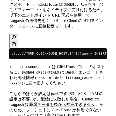
クスポートし、ClickHouse は
を介して
JSONEachRow
このフォーマットをネイティブに受け付けるため、
以下のエンドポイント URL 形式を使用して、
Logpush の送信先を ClickHouse Cloud の HTTP イン
ターフェイスに直接指定できます。
https://YOUR_CLICKHOUSE_HOST:8443/?query=INSERT+INT
は ClickHouse Cloud のホスト
YOUR_CLICKHOUSE_HOST
名に、
は Base64 エンコードさ
BASE64_CREDENTIALS
れた認証情報 (
echo -n 'default:YOUR_PASSWORD' |
) に置き換えてください。
base64
こちらのほうが設定は簡単です (S3、SQS、IAM の
設定は不要) が、配信に失敗した場合、Cloudflare
Logpush は
履歴データを後から補完できません
。そ
のため、プッシュ中に ClickHouse が利用できない
と、それらのログは完全に失われます。