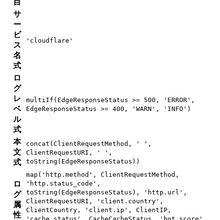
目
サ
ー
ビ
'cloudflare'
ス
名
式
ロ
グ
レ
multiIf(EdgeResponseStatus >= 500, 'ERROR',
ベ
EdgeResponseStatus >= 400, 'WARN', 'INFO')
ル
式
本
concat(ClientRequestMethod, ' ',
文
ClientRequestURI, ' ',
toString(EdgeResponseStatus))
式
map('http.method', ClientRequestMethod,
ロ
'http.status_code',
toString(EdgeResponseStatus), 'http.url',
グ
ClientRequestURI, 'client.country',
属
ClientCountry, 'client.ip', ClientIP,
性
'cache.status', CacheCacheStatus, 'bot.score',