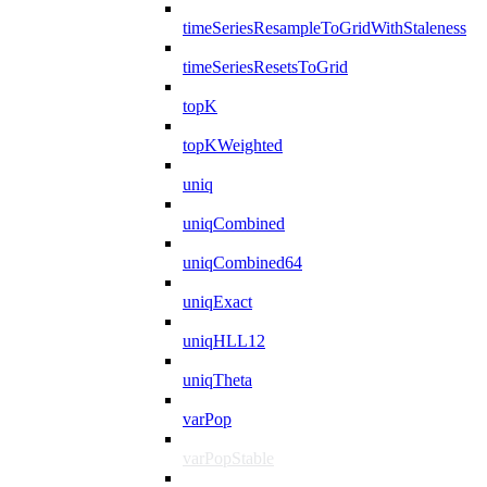
timeSeriesResampleToGridWithStaleness
timeSeriesResetsToGrid
topK
topKWeighted
uniq
uniqCombined
uniqCombined64
uniqExact
uniqHLL12
uniqTheta
varPop
varPopStable