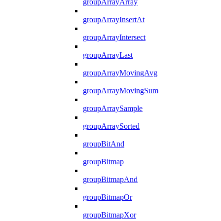
groupArrayArray
groupArrayInsertAt
groupArrayIntersect
groupArrayLast
groupArrayMovingAvg
groupArrayMovingSum
groupArraySample
groupArraySorted
groupBitAnd
groupBitmap
groupBitmapAnd
groupBitmapOr
groupBitmapXor