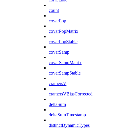
count
covarPop
covarPopMatrix
covarPopStable
covarSamp
covarSampMatrix
covarSampStable
cramersV
cramersVBiasCorrected
deltaSum
deltaSumTimestamp
distinctDynamicTypes