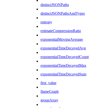
distinctJSONPaths
distinctJSONPathsAndTypes
entropy
estimateCompressionRatio
exponentialMovingAverage
exponentialTimeDecayedAvg
exponentialTimeDecayedCount
exponentialTimeDecayedMax
exponentialTimeDecayedSum
first_value
flameGraph
groupArray