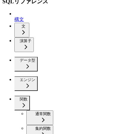
SQLリファレンス
構文
文
演算子
データ型
エンジン
関数
通常関数
集約関数