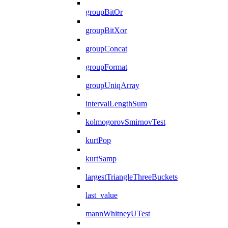
groupBitOr
groupBitXor
groupConcat
groupFormat
groupUniqArray
intervalLengthSum
kolmogorovSmirnovTest
kurtPop
kurtSamp
largestTriangleThreeBuckets
last_value
mannWhitneyUTest