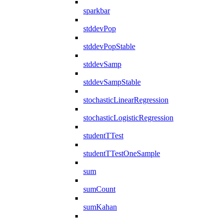
sparkbar
stddevPop
stddevPopStable
stddevSamp
stddevSampStable
stochasticLinearRegression
stochasticLogisticRegression
studentTTest
studentTTestOneSample
sum
sumCount
sumKahan