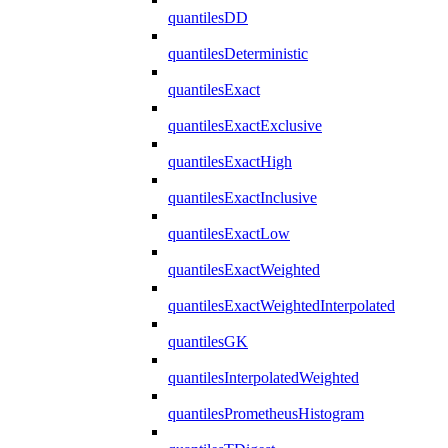
quantilesDD
quantilesDeterministic
quantilesExact
quantilesExactExclusive
quantilesExactHigh
quantilesExactInclusive
quantilesExactLow
quantilesExactWeighted
quantilesExactWeightedInterpolated
quantilesGK
quantilesInterpolatedWeighted
quantilesPrometheusHistogram