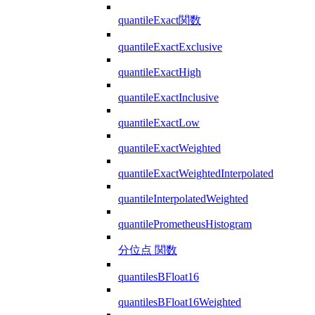
quantileExact関数
quantileExactExclusive
quantileExactHigh
quantileExactInclusive
quantileExactLow
quantileExactWeighted
quantileExactWeightedInterpolated
quantileInterpolatedWeighted
quantilePrometheusHistogram
分位点 関数
quantilesBFloat16
quantilesBFloat16Weighted