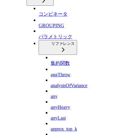
コンビネータ
GROUPING
パラメトリック
リファレンス
集約関数
aggThrow
analysisOfVariance
any
anyHeavy
anyLast
approx_top_k