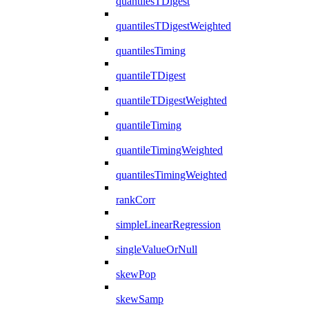
quantilesTDigest
quantilesTDigestWeighted
quantilesTiming
quantileTDigest
quantileTDigestWeighted
quantileTiming
quantileTimingWeighted
quantilesTimingWeighted
rankCorr
simpleLinearRegression
singleValueOrNull
skewPop
skewSamp