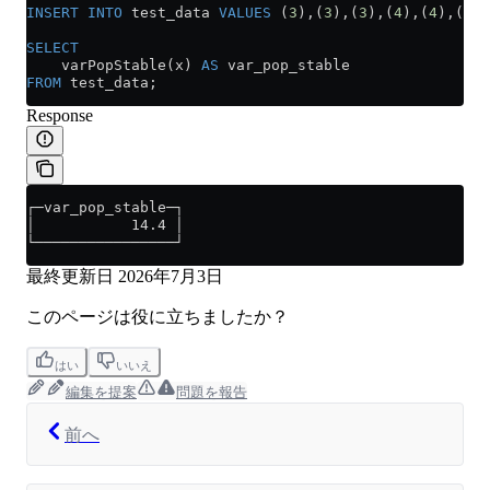
INSERT INTO
 test_data 
VALUES
 (
3
),(
3
),(
3
),(
4
),(
4
),(
5
),
SELECT
    varPopStable(x) 
AS
 var_pop_stable
FROM
 test_data;
Response
┌─var_pop_stable─┐
│           14.4 │
└────────────────┘
最終更新日
2026年7月3日
このページは役に立ちましたか？
はい
いいえ
編集を提案
問題を報告
前へ