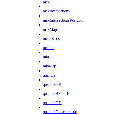
max
maxIntersections
maxIntersectionsPosition
maxMap
meanZTest
median
min
minMap
quantile
quantileGK
quantileBFloat16
quantileDD
quantileDeterministic