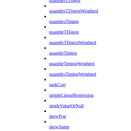
quantilesTDigest
quantilesTDigestWeighted
quantilesTiming
quantileTDigest
quantileTDigestWeighted
quantileTiming
quantileTimingWeighted
quantilesTimingWeighted
rankCorr
simpleLinearRegression
singleValueOrNull
skewPop
skewSamp