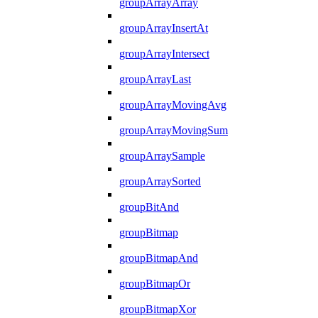
groupArrayArray
groupArrayInsertAt
groupArrayIntersect
groupArrayLast
groupArrayMovingAvg
groupArrayMovingSum
groupArraySample
groupArraySorted
groupBitAnd
groupBitmap
groupBitmapAnd
groupBitmapOr
groupBitmapXor