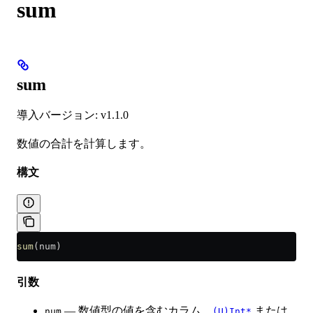
sum
sum
導入バージョン: v1.1.0
数値の合計を計算します。
構文
sum
(num)
引数
— 数値型の値を含むカラム。
または
num
(U)Int*