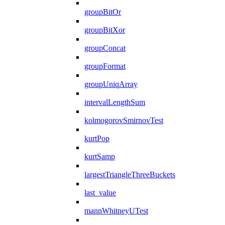
groupBitOr
groupBitXor
groupConcat
groupFormat
groupUniqArray
intervalLengthSum
kolmogorovSmirnovTest
kurtPop
kurtSamp
largestTriangleThreeBuckets
last_value
mannWhitneyUTest