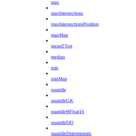
max
maxIntersections
maxIntersectionsPosition
maxMap
meanZTest
median
min
minMap
quantile
quantileGK
quantileBFloat16
quantileDD
quantileDeterministic