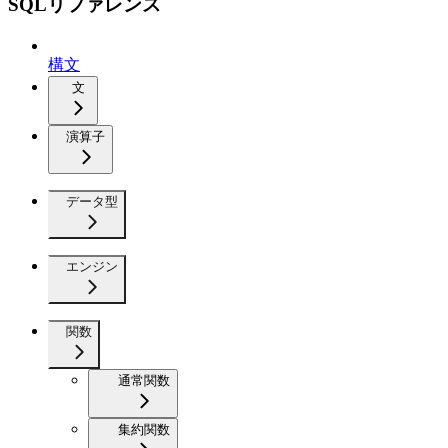
SQLリファレンス
構文
文
演算子
データ型
エンジン
関数
通常関数
集約関数