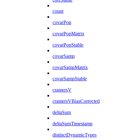
count
covarPop
covarPopMatrix
covarPopStable
covarSamp
covarSampMatrix
covarSampStable
cramersV
cramersVBiasCorrected
deltaSum
deltaSumTimestamp
distinctDynamicTypes