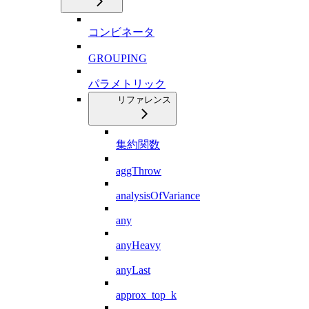
コンビネータ
GROUPING
パラメトリック
リファレンス
集約関数
aggThrow
analysisOfVariance
any
anyHeavy
anyLast
approx_top_k