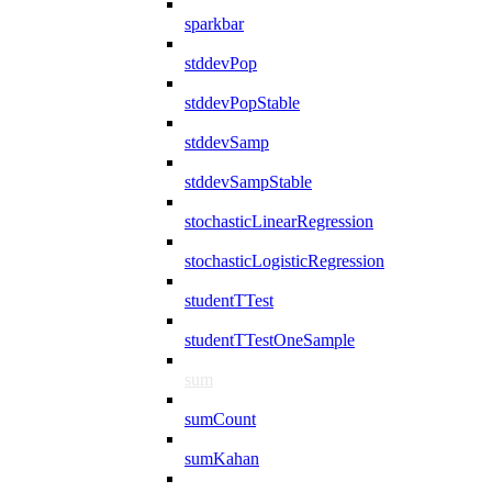
sparkbar
stddevPop
stddevPopStable
stddevSamp
stddevSampStable
stochasticLinearRegression
stochasticLogisticRegression
studentTTest
studentTTestOneSample
sum
sumCount
sumKahan