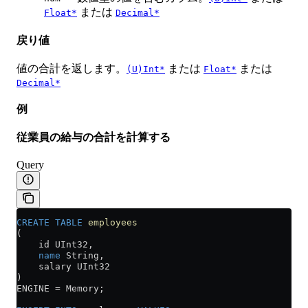
または
Float*
Decimal*
戻り値
値の合計を返します。
または
または
(U)Int*
Float*
Decimal*
例
従業員の給与の合計を計算する
Query
CREATE
 TABLE
 employees
(
    id UInt32,
    name
 String,
    salary UInt32
)
ENGINE 
=
 Memory;