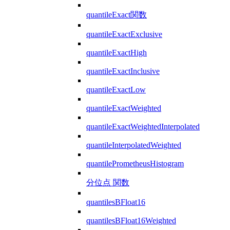
quantileExact関数
quantileExactExclusive
quantileExactHigh
quantileExactInclusive
quantileExactLow
quantileExactWeighted
quantileExactWeightedInterpolated
quantileInterpolatedWeighted
quantilePrometheusHistogram
分位点 関数
quantilesBFloat16
quantilesBFloat16Weighted