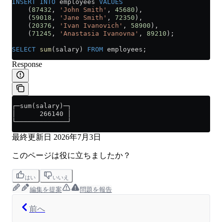
INSERT INTO
 employees 
VALUES
    (
87432
, 
'John Smith'
, 
45680
),
    (
59018
, 
'Jane Smith'
, 
72350
),
    (
20376
, 
'Ivan Ivanovich'
, 
58900
),
    (
71245
, 
'Anastasia Ivanovna'
, 
89210
);
SELECT
 sum
(salary) 
FROM
 employees;
Response
┌─sum(salary)─┐
│      266140 │
└─────────────┘
最終更新日
2026年7月3日
このページは役に立ちましたか？
はい
いいえ
編集を提案
問題を報告
前へ