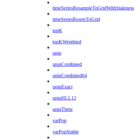
timeSeriesResampleToGridWithStaleness
timeSeriesResetsToGrid
topK
topKWeighted
uniq
uniqCombined
uniqCombined64
uniqExact
uniqHLL12
uniqTheta
varPop
varPopStable