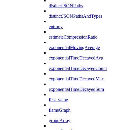
distinctJSONPaths
distinctJSONPathsAndTypes
entropy
estimateCompressionRatio
exponentialMovingAverage
exponentialTimeDecayedAvg
exponentialTimeDecayedCount
exponentialTimeDecayedMax
exponentialTimeDecayedSum
first_value
flameGraph
groupArray