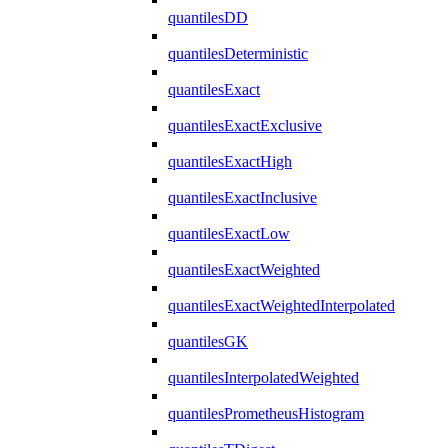
quantilesDD
quantilesDeterministic
quantilesExact
quantilesExactExclusive
quantilesExactHigh
quantilesExactInclusive
quantilesExactLow
quantilesExactWeighted
quantilesExactWeightedInterpolated
quantilesGK
quantilesInterpolatedWeighted
quantilesPrometheusHistogram