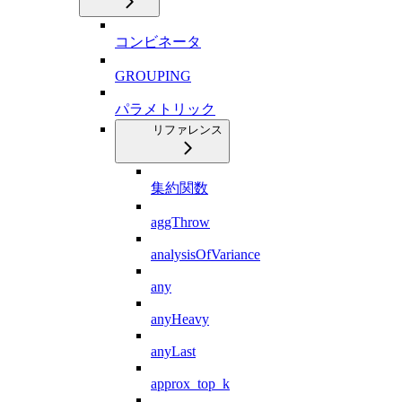
コンビネータ
GROUPING
パラメトリック
リファレンス
集約関数
aggThrow
analysisOfVariance
any
anyHeavy
anyLast
approx_top_k