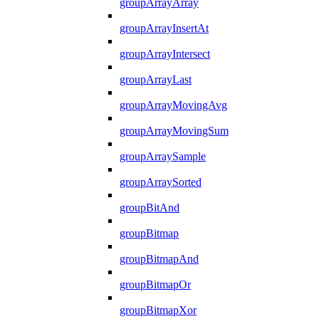
groupArrayArray
groupArrayInsertAt
groupArrayIntersect
groupArrayLast
groupArrayMovingAvg
groupArrayMovingSum
groupArraySample
groupArraySorted
groupBitAnd
groupBitmap
groupBitmapAnd
groupBitmapOr
groupBitmapXor