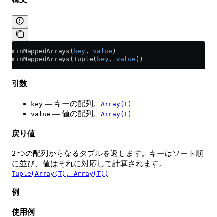
minMappedArrays(
key
, 
value
)
minMappedArrays(Tuple(
key
, 
value
))
引数
— キーの配列。
key
Array(T)
— 値の配列。
value
Array(T)
戻り値
2 つの配列からなるタプルを返します。キーはソート順
に並び、値はそれに対応して計算されます。
Tuple(Array(T), Array(T))
例
使用例