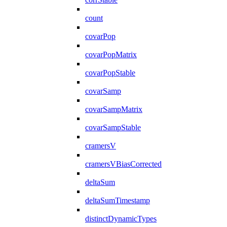
count
covarPop
covarPopMatrix
covarPopStable
covarSamp
covarSampMatrix
covarSampStable
cramersV
cramersVBiasCorrected
deltaSum
deltaSumTimestamp
distinctDynamicTypes