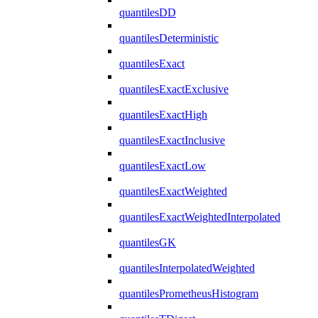
quantilesDD
quantilesDeterministic
quantilesExact
quantilesExactExclusive
quantilesExactHigh
quantilesExactInclusive
quantilesExactLow
quantilesExactWeighted
quantilesExactWeightedInterpolated
quantilesGK
quantilesInterpolatedWeighted
quantilesPrometheusHistogram