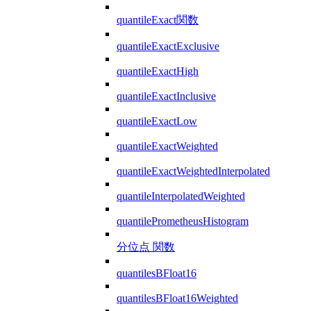
quantileExact関数
quantileExactExclusive
quantileExactHigh
quantileExactInclusive
quantileExactLow
quantileExactWeighted
quantileExactWeightedInterpolated
quantileInterpolatedWeighted
quantilePrometheusHistogram
分位点 関数
quantilesBFloat16
quantilesBFloat16Weighted