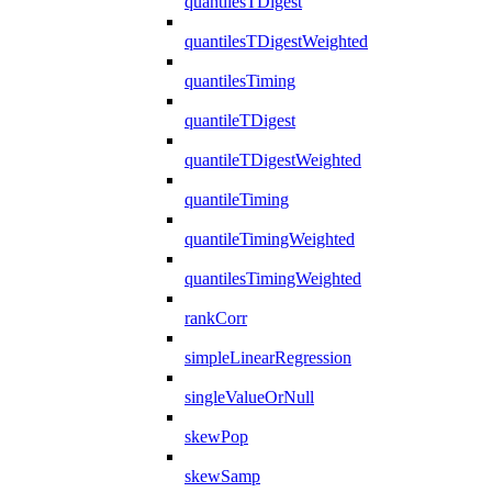
quantilesTDigest
quantilesTDigestWeighted
quantilesTiming
quantileTDigest
quantileTDigestWeighted
quantileTiming
quantileTimingWeighted
quantilesTimingWeighted
rankCorr
simpleLinearRegression
singleValueOrNull
skewPop
skewSamp