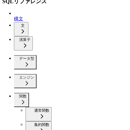
SQLリファレンス
構文
文
演算子
データ型
エンジン
関数
通常関数
集約関数