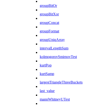
groupBitOr
groupBitXor
groupConcat
groupFormat
groupUniqArray
intervalLengthSum
kolmogorovSmirnovTest
kurtPop
kurtSamp
largestTriangleThreeBuckets
last_value
mannWhitneyUTest