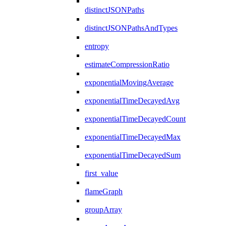
distinctJSONPaths
distinctJSONPathsAndTypes
entropy
estimateCompressionRatio
exponentialMovingAverage
exponentialTimeDecayedAvg
exponentialTimeDecayedCount
exponentialTimeDecayedMax
exponentialTimeDecayedSum
first_value
flameGraph
groupArray