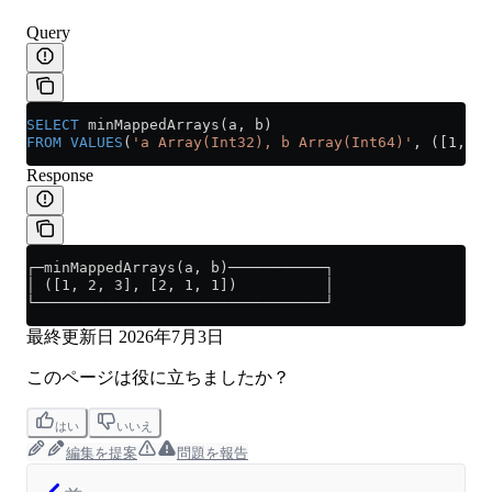
Query
SELECT
 minMappedArrays(a, b)
FROM
 VALUES
(
'a Array(Int32), b Array(Int64)'
, ([1, 2]
Response
┌─minMappedArrays(a, b)───────────┐
│ ([1, 2, 3], [2, 1, 1])          │
└─────────────────────────────────┘
最終更新日
2026年7月3日
このページは役に立ちましたか？
はい
いいえ
編集を提案
問題を報告