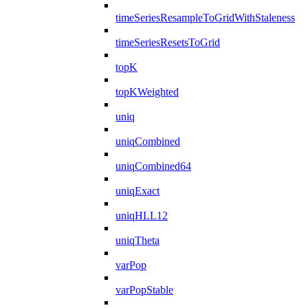
timeSeriesResampleToGridWithStaleness
timeSeriesResetsToGrid
topK
topKWeighted
uniq
uniqCombined
uniqCombined64
uniqExact
uniqHLL12
uniqTheta
varPop
varPopStable