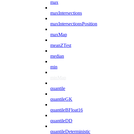
max
maxIntersections
maxIntersectionsPosition
maxMap
meanZTest
median
min
minMap
quantile
quantileGK
quantileBFloat16
quantileDD
quantileDeterministic