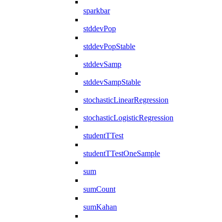
sparkbar
stddevPop
stddevPopStable
stddevSamp
stddevSampStable
stochasticLinearRegression
stochasticLogisticRegression
studentTTest
studentTTestOneSample
sum
sumCount
sumKahan