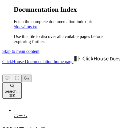
Documentation Index
Fetch the complete documentation index at:
/docs/llms.txt
Use this file to discover all available pages before
exploring further.
Skip to main content
ClickHouse Documentation
home page
Search...
⌘
K
ホーム