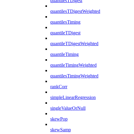
quantilesTDigest
quantilesTDigestWeighted
quantilesTiming
quantileTDigest
quantileTDigestWeighted
quantileTiming
quantileTimingWeighted
quantilesTimingWeighted
rankCorr
simpleLinearRegression
singleValueOrNull
skewPop
skewSamp