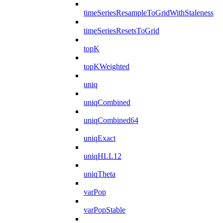
timeSeriesResampleToGridWithStaleness
timeSeriesResetsToGrid
topK
topKWeighted
uniq
uniqCombined
uniqCombined64
uniqExact
uniqHLL12
uniqTheta
varPop
varPopStable