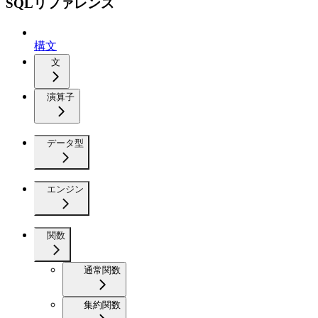
SQLリファレンス
構文
文
演算子
データ型
エンジン
関数
通常関数
集約関数