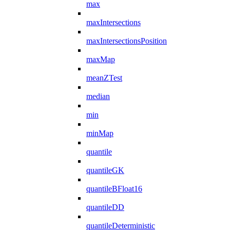
max
maxIntersections
maxIntersectionsPosition
maxMap
meanZTest
median
min
minMap
quantile
quantileGK
quantileBFloat16
quantileDD
quantileDeterministic