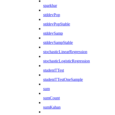
sparkbar
stddevPop
stddevPopStable
stddevSamp
stddevSampStable
stochasticLinearRegression
stochasticLogisticRegression
studentTTest
studentTTestOneSample
sum
sumCount
sumKahan