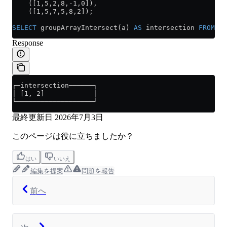
    ([1,5,2,8,-1,0]),
    ([1,5,7,5,8,2]);
SELECT
 groupArrayIntersect(a) 
AS
 intersection 
FROM
 nu
Response
┌─intersection──────┐
│ [1, 2]            │
└───────────────────┘
最終更新日
2026年7月3日
このページは役に立ちましたか？
はい
いいえ
編集を提案
問題を報告
前へ