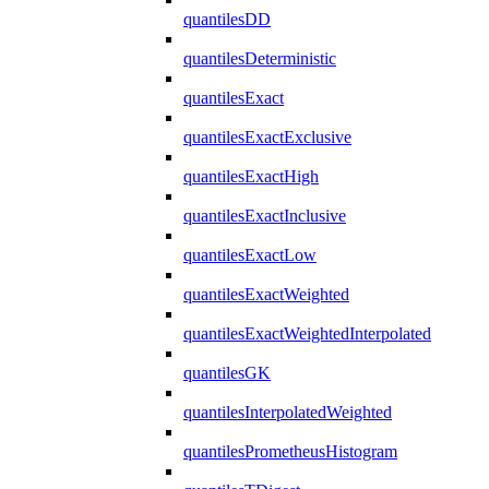
quantilesDD
quantilesDeterministic
quantilesExact
quantilesExactExclusive
quantilesExactHigh
quantilesExactInclusive
quantilesExactLow
quantilesExactWeighted
quantilesExactWeightedInterpolated
quantilesGK
quantilesInterpolatedWeighted
quantilesPrometheusHistogram