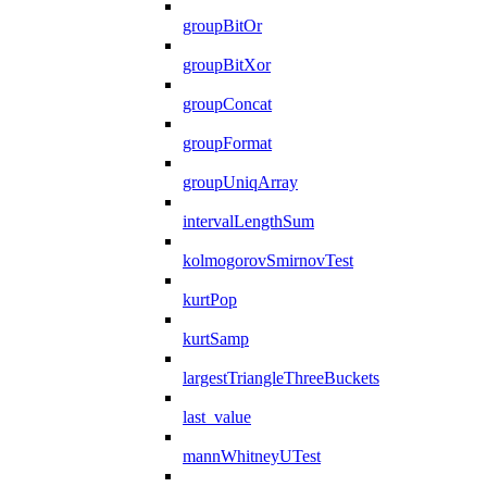
groupBitOr
groupBitXor
groupConcat
groupFormat
groupUniqArray
intervalLengthSum
kolmogorovSmirnovTest
kurtPop
kurtSamp
largestTriangleThreeBuckets
last_value
mannWhitneyUTest