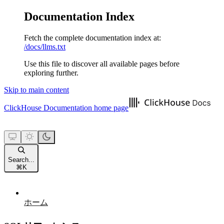
Documentation Index
Fetch the complete documentation index at:
/docs/llms.txt
Use this file to discover all available pages before
exploring further.
Skip to main content
ClickHouse Documentation
home page
Search...
⌘
K
ホーム