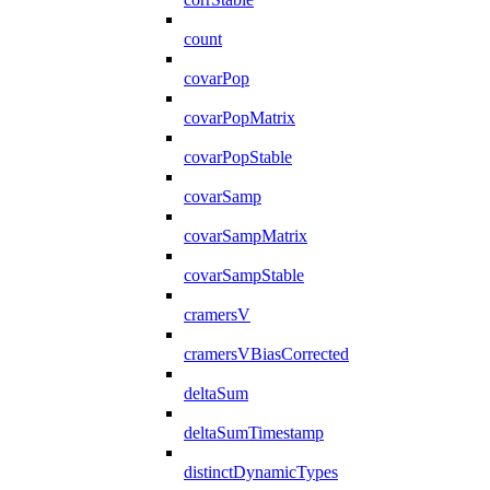
count
covarPop
covarPopMatrix
covarPopStable
covarSamp
covarSampMatrix
covarSampStable
cramersV
cramersVBiasCorrected
deltaSum
deltaSumTimestamp
distinctDynamicTypes