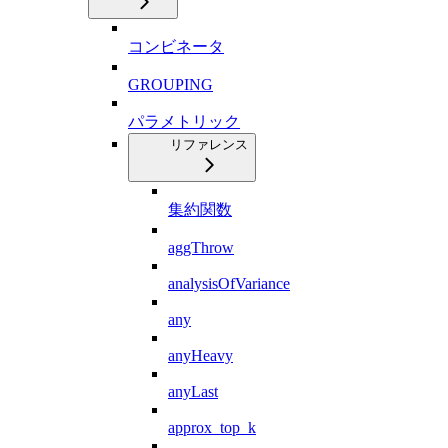
コンビネータ
GROUPING
パラメトリック
リファレンス
集約関数
aggThrow
analysisOfVariance
any
anyHeavy
anyLast
approx_top_k