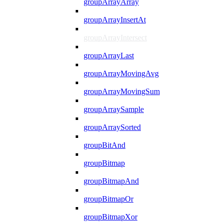
groupArrayArray
groupArrayInsertAt
groupArrayIntersect
groupArrayLast
groupArrayMovingAvg
groupArrayMovingSum
groupArraySample
groupArraySorted
groupBitAnd
groupBitmap
groupBitmapAnd
groupBitmapOr
groupBitmapXor