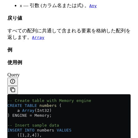
— 引数 (カラム名または式) 。
x
Any
戻り値
すべての配列に共通して含まれる要素を格納した配列を
返します。
Array
例
使用例
Query
-- Create table with Memory engine
CREATE
 TABLE
 numbers
 (
    a 
Array
(Int32)
) ENGINE 
=
 Memory;
-- Insert sample data
INSERT INTO
 numbers 
VALUES
    ([1,2,4]),