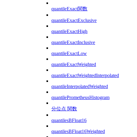
quantileExact関数
quantileExactExclusive
quantileExactHigh
quantileExactInclusive
quantileExactLow
quantileExactWeighted
quantileExactWeightedInterpolated
quantileInterpolatedWeighted
quantilePrometheusHistogram
分位点 関数
quantilesBFloat16
quantilesBFloat16Weighted