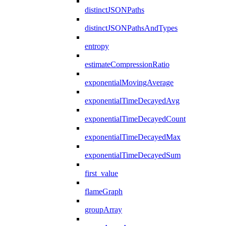
distinctJSONPaths
distinctJSONPathsAndTypes
entropy
estimateCompressionRatio
exponentialMovingAverage
exponentialTimeDecayedAvg
exponentialTimeDecayedCount
exponentialTimeDecayedMax
exponentialTimeDecayedSum
first_value
flameGraph
groupArray