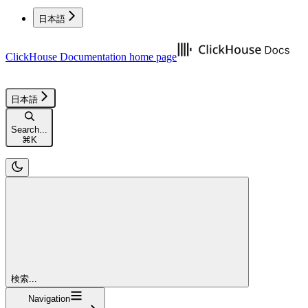
日本語
ClickHouse Documentation
home page
日本語
Search...
⌘
K
検索...
Navigation