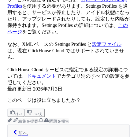
Profiles
を使用する必要があります。Settings Profiles を適
用すると、サービスが停止したり、アイドル状態になっ
たり、アップグレードされたりしても、設定した内容が
保持されます。Settings Profiles の詳細については、
この
ページ
をご覧ください。
なお、XML ベースの Settings Profiles と
設定ファイル
は、現在 ClickHouse Cloud ではサポートされていませ
ん。
ClickHouse Cloud サービスに指定できる設定の詳細につ
いては、
ドキュメント
でカテゴリ別のすべての設定を参
照してください。
最終更新日
2026年7月3日
このページは役に立ちましたか？
はい
いいえ
編集を提案
問題を報告
前へ