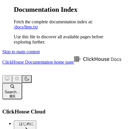
Documentation Index
Fetch the complete documentation index at:
/docs/llms.txt
Use this file to discover all available pages before
exploring further.
Skip to main content
ClickHouse Documentation
home page
Search...
⌘
K
ClickHouse Cloud
はじめに