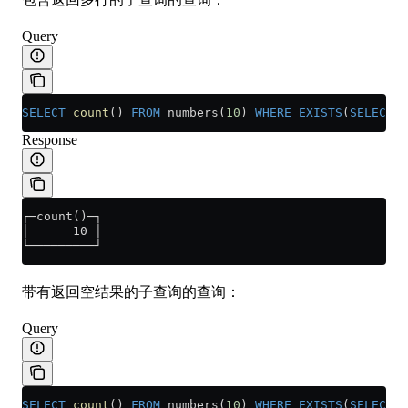
Query
SELECT
 count
() 
FROM
 numbers(
10
) 
WHERE
 EXISTS
(
SELECT
 n
Response
┌─count()─┐
│      10 │
└─────────┘
带有返回空结果的子查询的查询：
Query
SELECT
 count
() 
FROM
 numbers(
10
) 
WHERE
 EXISTS
(
SELECT
 n