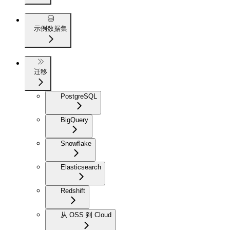
示例数据集
迁移
PostgreSQL
BigQuery
Snowflake
Elasticsearch
Redshift
从 OSS 到 Cloud