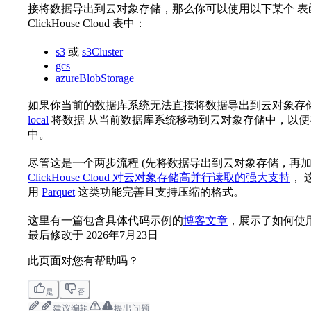
接将数据导出到云对象存储，那么你可以使用以下某个 
ClickHouse Cloud 表中：
s3
或
s3Cluster
gcs
azureBlobStorage
如果你当前的数据库系统无法直接将数据导出到云对象存
local
将数据 从当前数据库系统移动到云对象存储中，以便在第二步中
中。
尽管这是一个两步流程 (先将数据导出到云对象存储，再加载到 
ClickHouse Cloud 对云对象存储高并行读取的强大支持
， 
用
Parquet
这类功能完善且支持压缩的格式。
这里有一篇包含具体代码示例的
博客文章
，展示了如何使用 S3
最后修改于
2026年7月23日
此页面对您有帮助吗？
是
否
建议编辑
提出问题