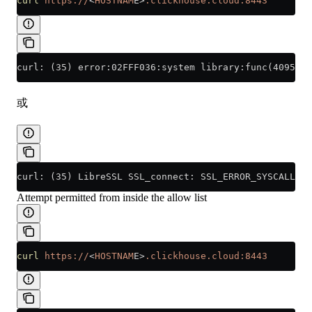
curl
 https://
<
HOSTNAM
E
>
.clickhouse.cloud:8443
curl: (35) error:02FFF036:system library:func(4095):
或
curl: (35) LibreSSL SSL_connect: SSL_ERROR_SYSCALL in
Attempt permitted from inside the allow list
curl
 https://
<
HOSTNAM
E
>
.clickhouse.cloud:8443