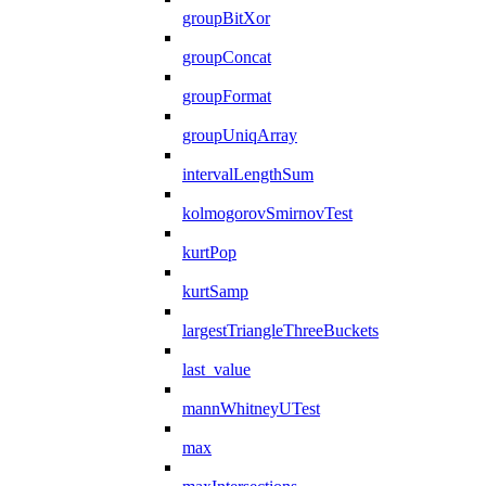
groupBitXor
groupConcat
groupFormat
groupUniqArray
intervalLengthSum
kolmogorovSmirnovTest
kurtPop
kurtSamp
largestTriangleThreeBuckets
last_value
mannWhitneyUTest
max