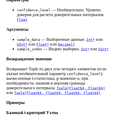
— Необязательно. Уровень
confidence_level
доверия для расчета доверительных интервалов.
Float
Аргументы
— Выборочные данные.
или
sample_data
Int*
или
или
UInt*
Float*
Decimal*
— Индекс выборки.
или
sample_index
Int*
UInt*
Возвращаемое значение
Возвращает Tuple из двух или четырех элементов (если
указан необязательный параметр
):
confidence_level
вычисленные t-статистика, p-значение и, при
необходимости, нижняя и верхняя границы
доверительного интервала.
Tuple(Float64, Float64)
или
Tuple(Float64, Float64, Float64, Float64)
Примеры
Базовый t-критерий Уэлча