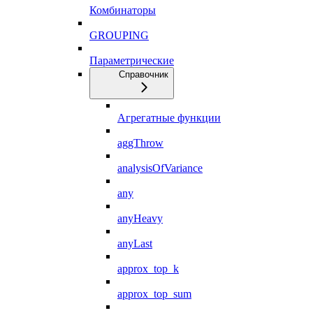
Комбинаторы
GROUPING
Параметрические
Справочник
Агрегатные функции
aggThrow
analysisOfVariance
any
anyHeavy
anyLast
approx_top_k
approx_top_sum