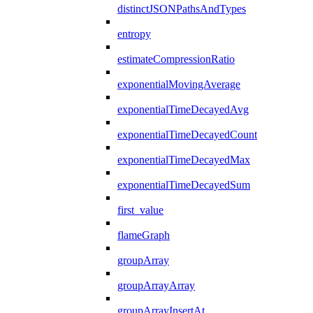
distinctJSONPathsAndTypes
entropy
estimateCompressionRatio
exponentialMovingAverage
exponentialTimeDecayedAvg
exponentialTimeDecayedCount
exponentialTimeDecayedMax
exponentialTimeDecayedSum
first_value
flameGraph
groupArray
groupArrayArray
groupArrayInsertAt