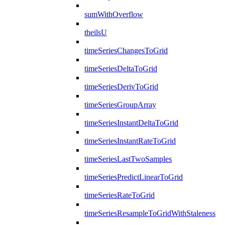
sumWithOverflow
theilsU
timeSeriesChangesToGrid
timeSeriesDeltaToGrid
timeSeriesDerivToGrid
timeSeriesGroupArray
timeSeriesInstantDeltaToGrid
timeSeriesInstantRateToGrid
timeSeriesLastTwoSamples
timeSeriesPredictLinearToGrid
timeSeriesRateToGrid
timeSeriesResampleToGridWithStaleness