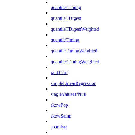
quantilesTiming
quantileTDigest
quantileTDigestWeighted
quantileTiming
quantileTimingWeighted
quantilesTimingWeighted
rankCorr
simpleLinearRegression
singleValueOrNull
skewPop
skewSamp
sparkbar