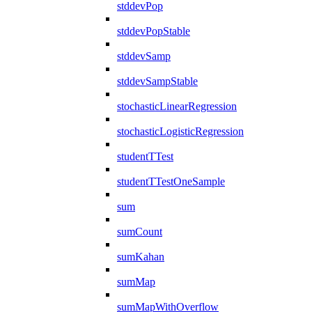
stddevPop
stddevPopStable
stddevSamp
stddevSampStable
stochasticLinearRegression
stochasticLogisticRegression
studentTTest
studentTTestOneSample
sum
sumCount
sumKahan
sumMap
sumMapWithOverflow