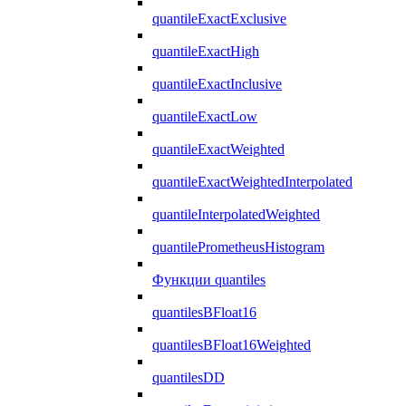
quantileExactExclusive
quantileExactHigh
quantileExactInclusive
quantileExactLow
quantileExactWeighted
quantileExactWeightedInterpolated
quantileInterpolatedWeighted
quantilePrometheusHistogram
Функции quantiles
quantilesBFloat16
quantilesBFloat16Weighted
quantilesDD