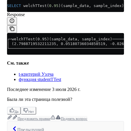
SELECT
 welchTTest(
0
.
95
)(sample_data, sample_index) 
FR
Response
┌─welchTTest(0.95)(sample_data, sample_index)────────
│ (2.7988719532211235, 0.05180736034858519, -0.026294
└────────────────────────────────────────────────────
См. также
t-критерий Уэлча
функция studentTTest
Последнее изменение
3 июля 2026 г.
Была ли эта страница полезной?
Да
Нет
Предложить правки
Поднять вопрос
Предыдущий