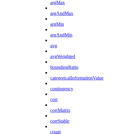
argMax
argAndMax
argMin
argAndMin
avg
avgWeighted
boundingRatio
categoricalInformationValue
contingency
corr
corrMatrix
corrStable
count