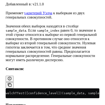
Добавленный в: v21.1.0
Применяет
t-критерий Уэлча
к выборкам из двух
генеральных совокупностей.
Значения обеих выборок находятся в столбце
. Если
равен 0, то значение в
sample_data
sample_index
этой строке относится к выборке из первой генеральной
совокупности. В противном случае оно относится к
выборке из второй генеральной совокупности. Нулевая
гипотеза заключается в том, что средние значения
генеральных совокупностей равны. Предполагается
нормальное распределение. Генеральные совокупности
могут иметь различную дисперсию.
Синтаксис
welchTTest([confidence_level])(sample_data, sample_in
Параметры