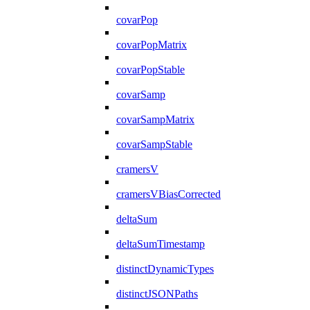
covarPop
covarPopMatrix
covarPopStable
covarSamp
covarSampMatrix
covarSampStable
cramersV
cramersVBiasCorrected
deltaSum
deltaSumTimestamp
distinctDynamicTypes
distinctJSONPaths