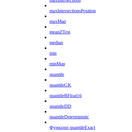
maxIntersections
maxIntersectionsPosition
maxMap
meanZTest
median
min
minMap
quantile
quantileGK
quantileBFloat16
quantileDD
quantileDeterministic
Функции quantileExact