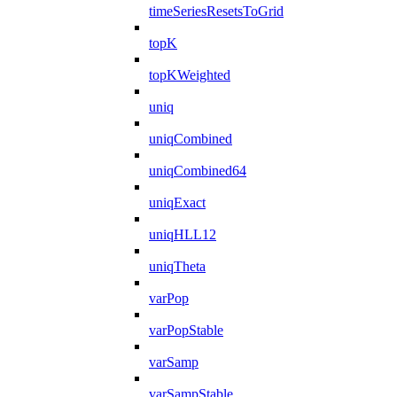
timeSeriesResetsToGrid
topK
topKWeighted
uniq
uniqCombined
uniqCombined64
uniqExact
uniqHLL12
uniqTheta
varPop
varPopStable
varSamp
varSampStable