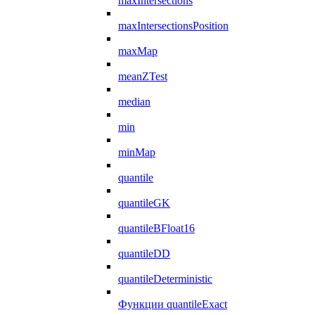
maxIntersections
maxIntersectionsPosition
maxMap
meanZTest
median
min
minMap
quantile
quantileGK
quantileBFloat16
quantileDD
quantileDeterministic
Функции quantileExact