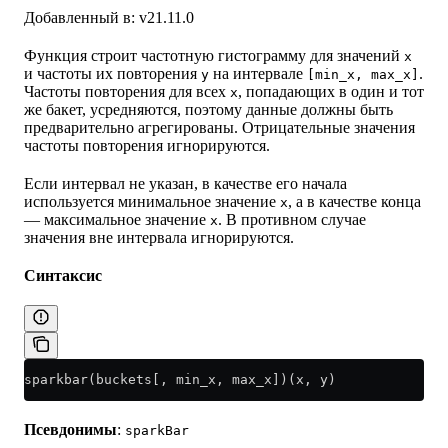
Добавленный в: v21.11.0
Функция строит частотную гистограмму для значений
x
и частоты их повторения
на интервале
.
y
[min_x, max_x]
Частоты повторения для всех
, попадающих в один и тот
x
же бакет, усредняются, поэтому данные должны быть
предварительно агрегированы. Отрицательные значения
частоты повторения игнорируются.
Если интервал не указан, в качестве его начала
используется минимальное значение
, а в качестве конца
x
— максимальное значение
. В противном случае
x
значения вне интервала игнорируются.
Синтаксис
sparkbar(buckets[, min_x, max_x])(x, y)
Псевдонимы
:
sparkBar