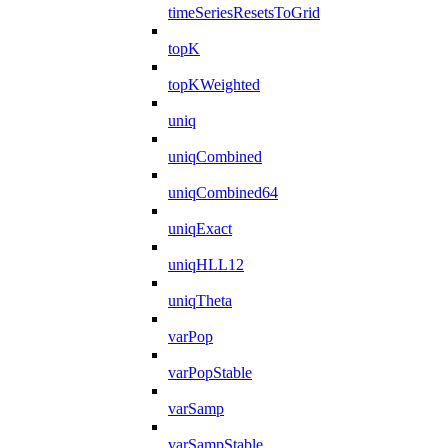
timeSeriesResetsToGrid
topK
topKWeighted
uniq
uniqCombined
uniqCombined64
uniqExact
uniqHLL12
uniqTheta
varPop
varPopStable
varSamp
varSampStable