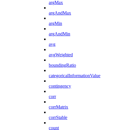
argMax
argAndMax
argMin
argAndMin
avg
avgWeighted
boundingRatio
categoricalInformationValue
contingency
corr
corrMatrix
corrStable
count