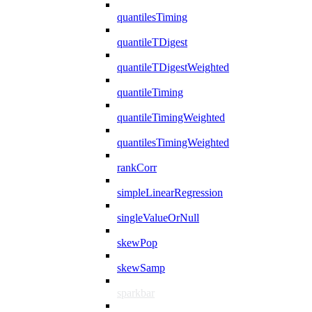
quantilesTiming
quantileTDigest
quantileTDigestWeighted
quantileTiming
quantileTimingWeighted
quantilesTimingWeighted
rankCorr
simpleLinearRegression
singleValueOrNull
skewPop
skewSamp
sparkbar