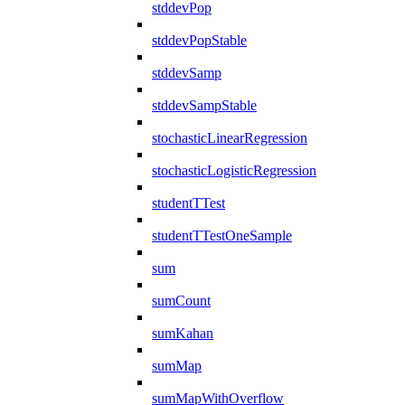
stddevPop
stddevPopStable
stddevSamp
stddevSampStable
stochasticLinearRegression
stochasticLogisticRegression
studentTTest
studentTTestOneSample
sum
sumCount
sumKahan
sumMap
sumMapWithOverflow