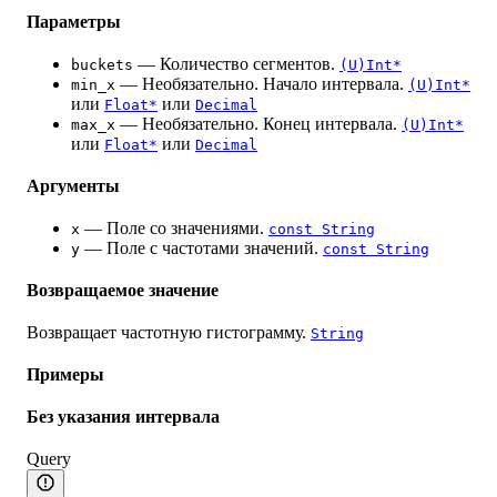
Параметры
— Количество сегментов.
buckets
(U)Int*
— Необязательно. Начало интервала.
min_x
(U)Int*
или
или
Float*
Decimal
— Необязательно. Конец интервала.
max_x
(U)Int*
или
или
Float*
Decimal
Аргументы
— Поле со значениями.
x
const String
— Поле с частотами значений.
y
const String
Возвращаемое значение
Возвращает частотную гистограмму.
String
Примеры
Без указания интервала
Query