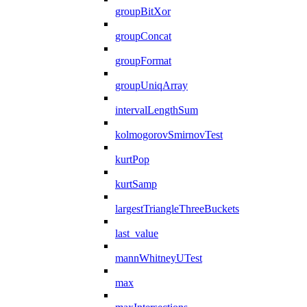
groupBitXor
groupConcat
groupFormat
groupUniqArray
intervalLengthSum
kolmogorovSmirnovTest
kurtPop
kurtSamp
largestTriangleThreeBuckets
last_value
mannWhitneyUTest
max