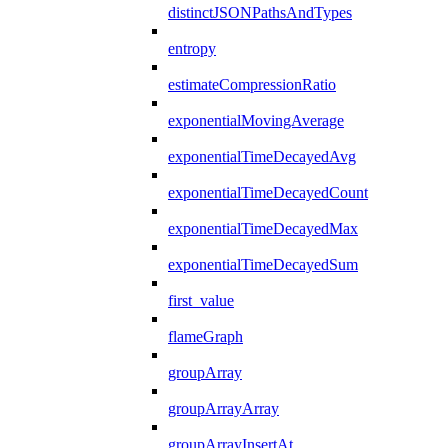
distinctJSONPathsAndTypes
entropy
estimateCompressionRatio
exponentialMovingAverage
exponentialTimeDecayedAvg
exponentialTimeDecayedCount
exponentialTimeDecayedMax
exponentialTimeDecayedSum
first_value
flameGraph
groupArray
groupArrayArray
groupArrayInsertAt