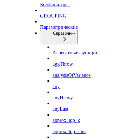
Комбинаторы
GROUPING
Параметрические
Справочник
Агрегатные функции
aggThrow
analysisOfVariance
any
anyHeavy
anyLast
approx_top_k
approx_top_sum