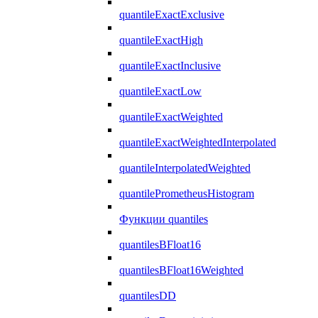
quantileExactExclusive
quantileExactHigh
quantileExactInclusive
quantileExactLow
quantileExactWeighted
quantileExactWeightedInterpolated
quantileInterpolatedWeighted
quantilePrometheusHistogram
Функции quantiles
quantilesBFloat16
quantilesBFloat16Weighted
quantilesDD