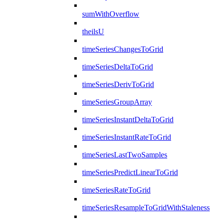
sumWithOverflow
theilsU
timeSeriesChangesToGrid
timeSeriesDeltaToGrid
timeSeriesDerivToGrid
timeSeriesGroupArray
timeSeriesInstantDeltaToGrid
timeSeriesInstantRateToGrid
timeSeriesLastTwoSamples
timeSeriesPredictLinearToGrid
timeSeriesRateToGrid
timeSeriesResampleToGridWithStaleness