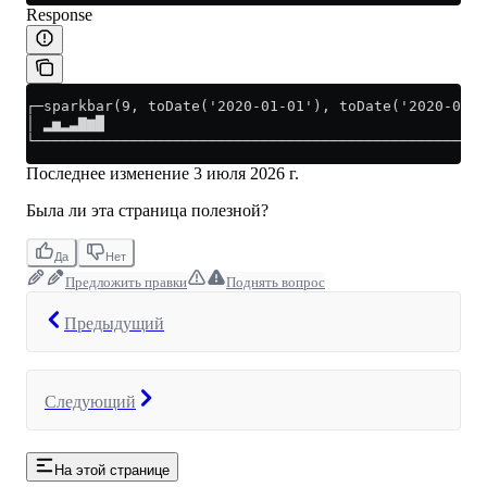
Response
┌─sparkbar(9, toDate('2020-01-01'), toDate('2020-01-
│ ▂▅▂▃▇▆█                                           
└───────────────────────────────────────────────────
Последнее изменение
3 июля 2026 г.
Была ли эта страница полезной?
Да
Нет
Предложить правки
Поднять вопрос
Предыдущий
Следующий
На этой странице