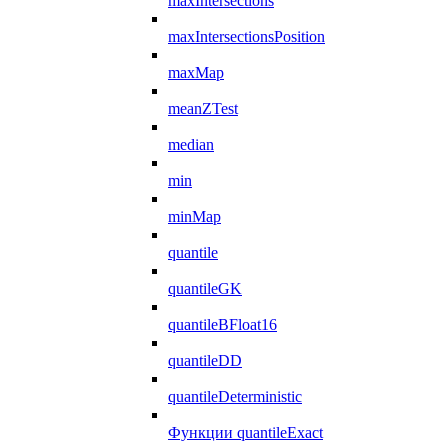
maxIntersections
maxIntersectionsPosition
maxMap
meanZTest
median
min
minMap
quantile
quantileGK
quantileBFloat16
quantileDD
quantileDeterministic
Функции quantileExact