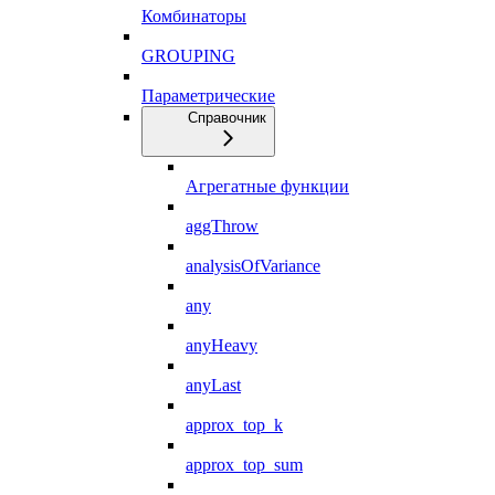
Комбинаторы
GROUPING
Параметрические
Справочник
Агрегатные функции
aggThrow
analysisOfVariance
any
anyHeavy
anyLast
approx_top_k
approx_top_sum