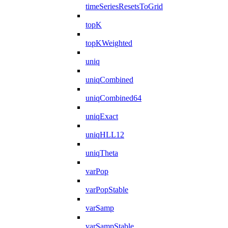
timeSeriesResetsToGrid
topK
topKWeighted
uniq
uniqCombined
uniqCombined64
uniqExact
uniqHLL12
uniqTheta
varPop
varPopStable
varSamp
varSampStable