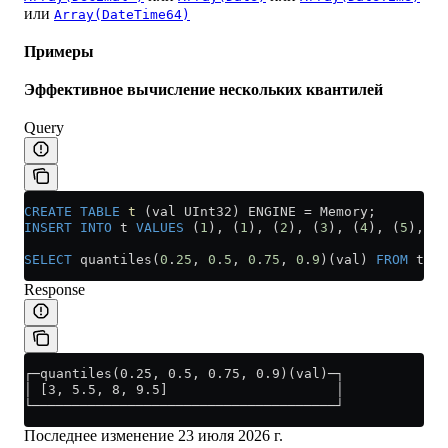
или
Array(DateTime64)
Примеры
Эффективное вычисление нескольких квантилей
Query
CREATE
 TABLE
 t
 (val UInt32) ENGINE 
=
 Memory;
INSERT INTO
 t 
VALUES
 (
1
), (
1
), (
2
), (
3
), (
4
), (
5
), (
6
SELECT
 quantiles(
0
.
25
, 
0
.
5
, 
0
.
75
, 
0
.
9
)(val) 
FROM
 t;
Response
┌─quantiles(0.25, 0.5, 0.75, 0.9)(val)─┐
│ [3, 5.5, 8, 9.5]                     │
└──────────────────────────────────────┘
Последнее изменение
23 июля 2026 г.