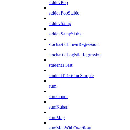
stddevPop
stddevPopStable
stddevSamp
stddevSampStable
stochasticLinearRegression
stochasticLogisticRegression
studentTTest
studentTTestOneSample
sum
sumCount
sumKahan
sumMap
sumMapWithOverflow