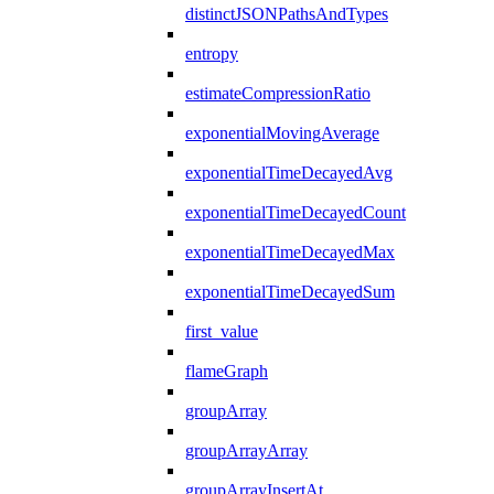
distinctJSONPathsAndTypes
entropy
estimateCompressionRatio
exponentialMovingAverage
exponentialTimeDecayedAvg
exponentialTimeDecayedCount
exponentialTimeDecayedMax
exponentialTimeDecayedSum
first_value
flameGraph
groupArray
groupArrayArray
groupArrayInsertAt