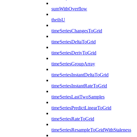
sumWithOverflow
theilsU
timeSeriesChangesToGrid
timeSeriesDeltaToGrid
timeSeriesDerivToGrid
timeSeriesGroupArray
timeSeriesInstantDeltaToGrid
timeSeriesInstantRateToGrid
timeSeriesLastTwoSamples
timeSeriesPredictLinearToGrid
timeSeriesRateToGrid
timeSeriesResampleToGridWithStaleness