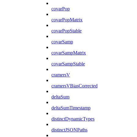
covarPop
covarPopMatrix
covarPopStable
covarSamp
covarSampMatrix
covarSampStable
cramersV
cramersVBiasCorrected
deltaSum
deltaSumTimestamp
distinctDynamicTypes
distinctJSONPaths