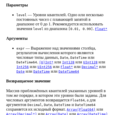
Параметры
— Уровни квантилей. Одно или несколько
level
постоянных чисел с плавающей запятой в
диапазоне от 0 до 1. Рекомендуется использовать
значения
из диапазона
.
level
[0.01, 0.99]
Float*
Аргументы
— Выражение над значениями столбца,
expr
результатом вычисления которого являются
числовые типы данных,
,
или
Date
DateTime
.
или
или
или
DateTime64
(U)Int*
Int128
UInt128
или
или
или
или
Int256
UInt256
Float*
Decimal*
или
или
Date
DateTime
DateTime64
Возвращаемое значение
Массив приближённых квантилей указанных уровней в
том же порядке, в котором эти уровни были заданы. Для
числовых аргументов возвращается
, а для
Float64
аргументов
,
,
и
Decimal
Date
DateTime
DateTime64
сохраняется их исходный формат.
или
Array(Float64)
или
или
Array(Decimal*)
Array(Date)
Array(DateTime)