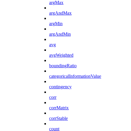
argMax
argAndMax
argMin
argAndMin
avg
avgWeighted
boundingRatio
categoricalInformationValue
contingency
corr
corrMatrix
corrStable
count