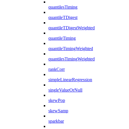
quantilesTiming
quantileTDigest
quantileTDigestWeighted
quantileTiming
quantileTimingWeighted
quantilesTimingWeighted
rankCorr
simpleLinearRegression
singleValueOrNull
skewPop
skewSamp
sparkbar