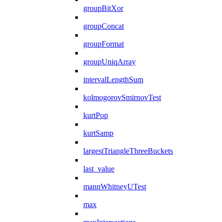
groupBitXor
groupConcat
groupFormat
groupUniqArray
intervalLengthSum
kolmogorovSmirnovTest
kurtPop
kurtSamp
largestTriangleThreeBuckets
last_value
mannWhitneyUTest
max