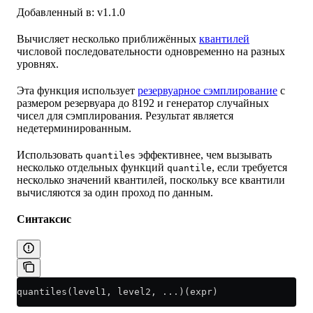
Добавленный в: v1.1.0
Вычисляет несколько приближённых
квантилей
числовой последовательности одновременно на разных
уровнях.
Эта функция использует
резервуарное сэмплирование
с
размером резервуара до 8192 и генератор случайных
чисел для сэмплирования. Результат является
недетерминированным.
Использовать
эффективнее, чем вызывать
quantiles
несколько отдельных функций
, если требуется
quantile
несколько значений квантилей, поскольку все квантили
вычисляются за один проход по данным.
Синтаксис
quantiles(level1, level2, ...)(expr)