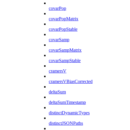
covarPop
covarPopMatrix
covarPopStable
covarSamp
covarSampMatrix
covarSampStable
cramersV
cramersVBiasCorrected
deltaSum
deltaSumTimestamp
distinctDynamicTypes
distinctJSONPaths