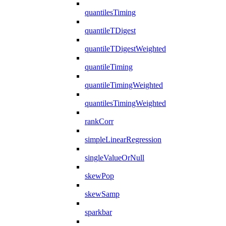
quantilesTiming
quantileTDigest
quantileTDigestWeighted
quantileTiming
quantileTimingWeighted
quantilesTimingWeighted
rankCorr
simpleLinearRegression
singleValueOrNull
skewPop
skewSamp
sparkbar