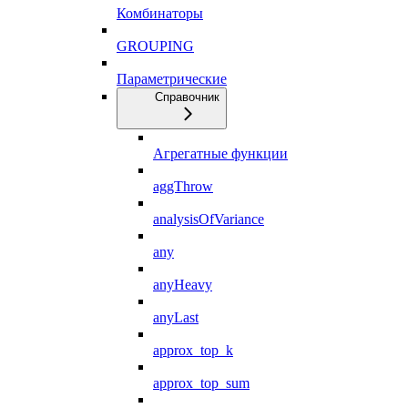
Комбинаторы
GROUPING
Параметрические
Справочник
Агрегатные функции
aggThrow
analysisOfVariance
any
anyHeavy
anyLast
approx_top_k
approx_top_sum