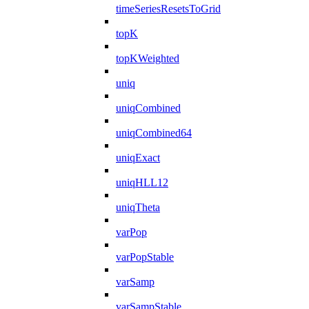
timeSeriesResetsToGrid
topK
topKWeighted
uniq
uniqCombined
uniqCombined64
uniqExact
uniqHLL12
uniqTheta
varPop
varPopStable
varSamp
varSampStable