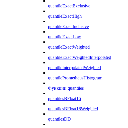
quantileExactExclusive
quantileExactHigh
quantileExactInclusive
quantileExactLow
quantileExactWeighted
quantileExactWeightedInterpolated
quantileInterpolatedWeighted
quantilePrometheusHistogram
Функции quantiles
quantilesBFloat16
quantilesBFloat16Weighted
quantilesDD