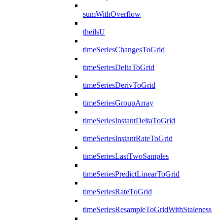
sumWithOverflow
theilsU
timeSeriesChangesToGrid
timeSeriesDeltaToGrid
timeSeriesDerivToGrid
timeSeriesGroupArray
timeSeriesInstantDeltaToGrid
timeSeriesInstantRateToGrid
timeSeriesLastTwoSamples
timeSeriesPredictLinearToGrid
timeSeriesRateToGrid
timeSeriesResampleToGridWithStaleness