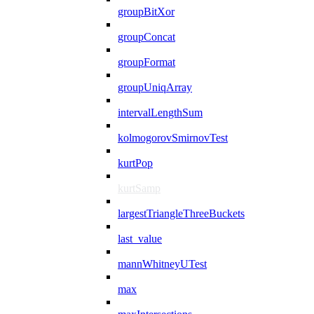
groupBitXor
groupConcat
groupFormat
groupUniqArray
intervalLengthSum
kolmogorovSmirnovTest
kurtPop
kurtSamp
largestTriangleThreeBuckets
last_value
mannWhitneyUTest
max