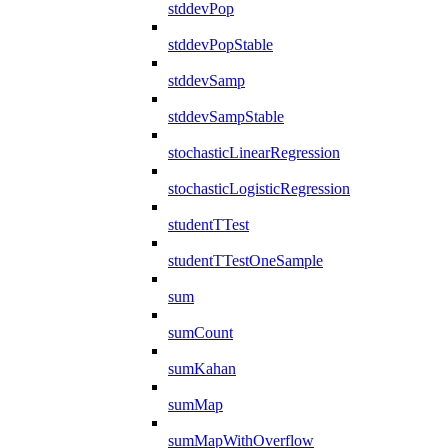
stddevPop
stddevPopStable
stddevSamp
stddevSampStable
stochasticLinearRegression
stochasticLogisticRegression
studentTTest
studentTTestOneSample
sum
sumCount
sumKahan
sumMap
sumMapWithOverflow