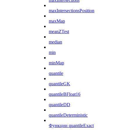
maxIntersections
maxIntersectionsPosition
maxMap
meanZTest
median
min
minMap
quantile
quantileGK
quantileBFloat16
quantileDD
quantileDeterministic
Функции quantileExact