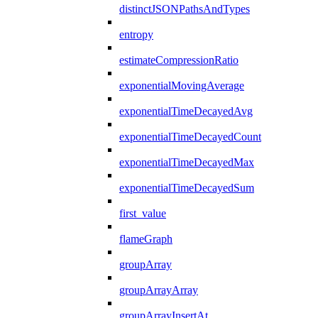
distinctJSONPathsAndTypes
entropy
estimateCompressionRatio
exponentialMovingAverage
exponentialTimeDecayedAvg
exponentialTimeDecayedCount
exponentialTimeDecayedMax
exponentialTimeDecayedSum
first_value
flameGraph
groupArray
groupArrayArray
groupArrayInsertAt