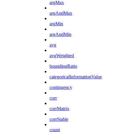
argMax
argAndMax
argMin
argAndMin
avg
avgWeighted
boundingRatio
categoricalInformationValue
contingency
corr
corrMatrix
corrStable
count