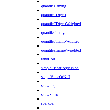
quantilesTiming
quantileTDigest
quantileTDigestWeighted
quantileTiming
quantileTimingWeighted
quantilesTimingWeighted
rankCorr
simpleLinearRegression
singleValueOrNull
skewPop
skewSamp
sparkbar