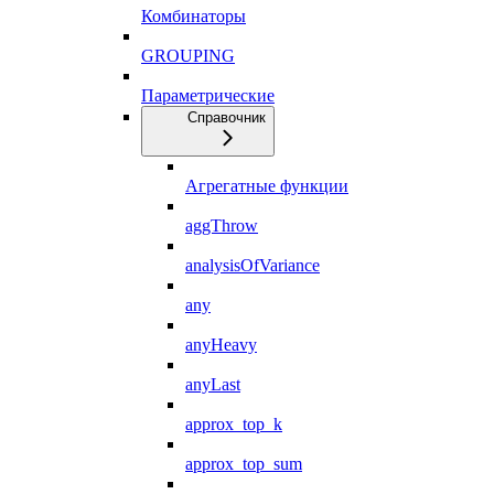
Комбинаторы
GROUPING
Параметрические
Справочник
Агрегатные функции
aggThrow
analysisOfVariance
any
anyHeavy
anyLast
approx_top_k
approx_top_sum