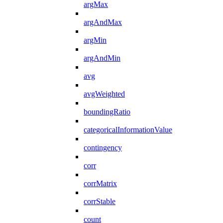
argMax
argAndMax
argMin
argAndMin
avg
avgWeighted
boundingRatio
categoricalInformationValue
contingency
corr
corrMatrix
corrStable
count