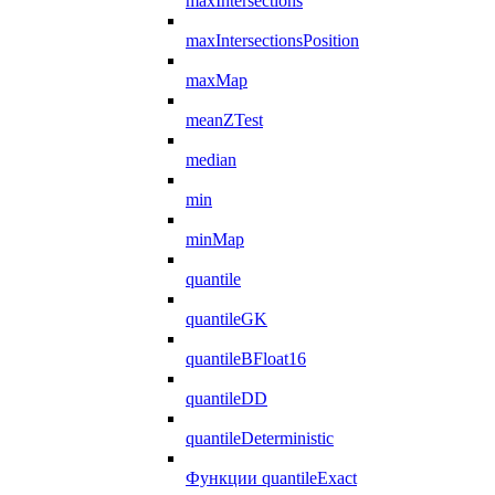
maxIntersections
maxIntersectionsPosition
maxMap
meanZTest
median
min
minMap
quantile
quantileGK
quantileBFloat16
quantileDD
quantileDeterministic
Функции quantileExact