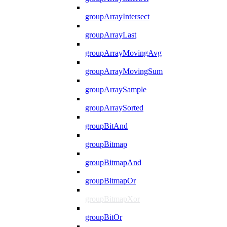
groupArrayIntersect
groupArrayLast
groupArrayMovingAvg
groupArrayMovingSum
groupArraySample
groupArraySorted
groupBitAnd
groupBitmap
groupBitmapAnd
groupBitmapOr
groupBitmapXor
groupBitOr