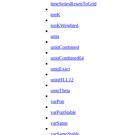
timeSeriesResetsToGrid
topK
topKWeighted
uniq
uniqCombined
uniqCombined64
uniqExact
uniqHLL12
uniqTheta
varPop
varPopStable
varSamp
varSampStable