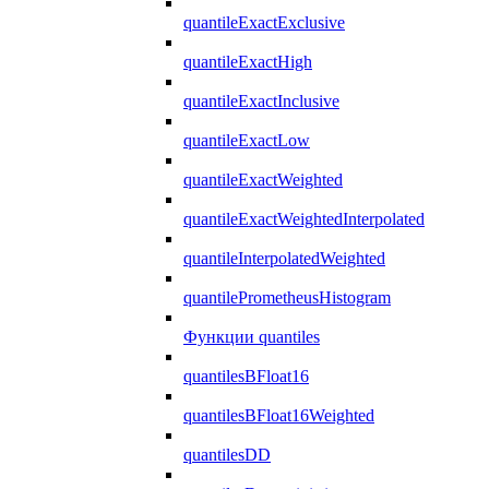
quantileExactExclusive
quantileExactHigh
quantileExactInclusive
quantileExactLow
quantileExactWeighted
quantileExactWeightedInterpolated
quantileInterpolatedWeighted
quantilePrometheusHistogram
Функции quantiles
quantilesBFloat16
quantilesBFloat16Weighted
quantilesDD