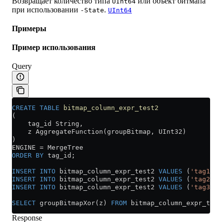
Возвращает количество типа
или объект битмапа
UInt64
при использовании
.
-State
UInt64
Примеры
Пример использования
Query
CREATE
 TABLE
 bitmap_column_expr_test2
(
    tag_id String,
    z AggregateFunction(groupBitmap, UInt32)
)
ENGINE 
=
 MergeTree
ORDER BY
 tag_id;
INSERT INTO
 bitmap_column_expr_test2 
VALUES
 (
'tag1'
, 
INSERT INTO
 bitmap_column_expr_test2 
VALUES
 (
'tag2'
, 
INSERT INTO
 bitmap_column_expr_test2 
VALUES
 (
'tag3'
, 
SELECT
 groupBitmapXor(z) 
FROM
 bitmap_column_expr_test
Response