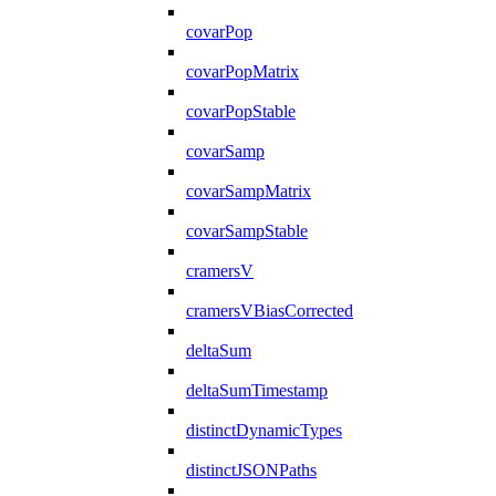
covarPop
covarPopMatrix
covarPopStable
covarSamp
covarSampMatrix
covarSampStable
cramersV
cramersVBiasCorrected
deltaSum
deltaSumTimestamp
distinctDynamicTypes
distinctJSONPaths