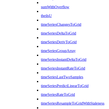
sumWithOverflow
theilsU
timeSeriesChangesToGrid
timeSeriesDeltaToGrid
timeSeriesDerivToGrid
timeSeriesGroupArray
timeSeriesInstantDeltaToGrid
timeSeriesInstantRateToGrid
timeSeriesLastTwoSamples
timeSeriesPredictLinearToGrid
timeSeriesRateToGrid
timeSeriesResampleToGridWithStaleness