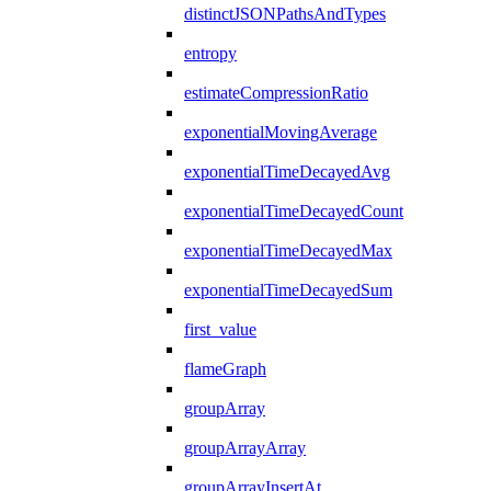
distinctJSONPathsAndTypes
entropy
estimateCompressionRatio
exponentialMovingAverage
exponentialTimeDecayedAvg
exponentialTimeDecayedCount
exponentialTimeDecayedMax
exponentialTimeDecayedSum
first_value
flameGraph
groupArray
groupArrayArray
groupArrayInsertAt