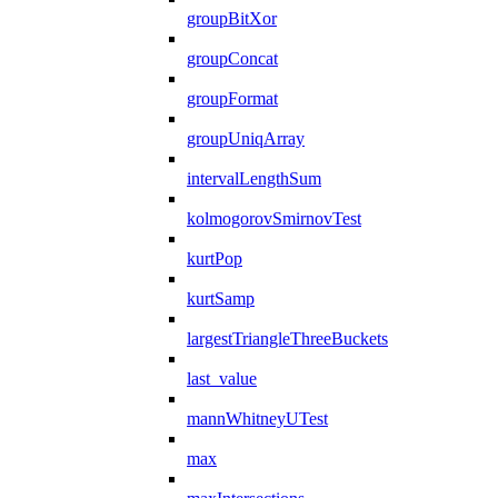
groupBitXor
groupConcat
groupFormat
groupUniqArray
intervalLengthSum
kolmogorovSmirnovTest
kurtPop
kurtSamp
largestTriangleThreeBuckets
last_value
mannWhitneyUTest
max