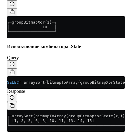
┌─groupBitmapXor(z)─┐
│              10   │
└───────────────────┘
Использование комбинатора -State
Query
SELECT
 arraySort(bitmapToArray(groupBitmapXorState(z)
Response
┌─arraySort(bitmapToArray(groupBitmapXorState(z)))─┐
│ [1, 3, 5, 6, 8, 10, 11, 13, 14, 15]              │
└──────────────────────────────────────────────────┘