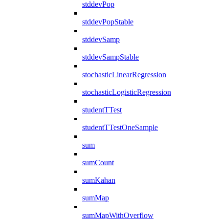
stddevPop
stddevPopStable
stddevSamp
stddevSampStable
stochasticLinearRegression
stochasticLogisticRegression
studentTTest
studentTTestOneSample
sum
sumCount
sumKahan
sumMap
sumMapWithOverflow