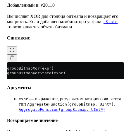
Добавленный в: v20.1.0
Вычисляет XOR для столбца битмапа и возвращает его
мощность. Если добавлен комбинатор-суффикс
,
-State
то возвращается объект битмапа.
Синтаксис
groupBitmapXor(expr)
groupBitmapXorState(expr)
Аргументы
— выражение, результатом которого является
expr
тип
.
AggregateFunction(groupBitmap, UInt*)
AggregateFunction(groupBitmap, UInt*)
Возвращаемое значение