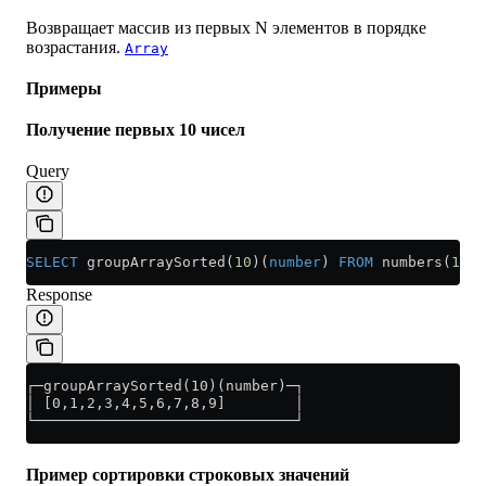
Возвращает массив из первых N элементов в порядке
возрастания.
Array
Примеры
Получение первых 10 чисел
Query
SELECT
 groupArraySorted(
10
)(
number
) 
FROM
 numbers(
100
)
Response
┌─groupArraySorted(10)(number)─┐
│ [0,1,2,3,4,5,6,7,8,9]        │
└──────────────────────────────┘
Пример сортировки строковых значений