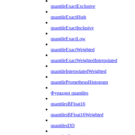
quantileExactExclusive
quantileExactHigh
quantileExactInclusive
quantileExactLow
quantileExactWeighted
quantileExactWeightedInterpolated
quantileInterpolatedWeighted
quantilePrometheusHistogram
Функции quantiles
quantilesBFloat16
quantilesBFloat16Weighted
quantilesDD