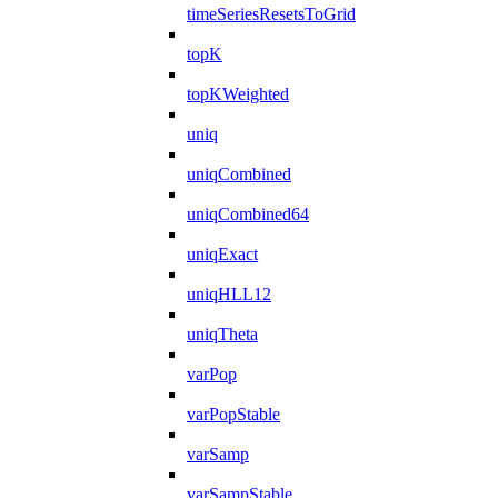
timeSeriesResetsToGrid
topK
topKWeighted
uniq
uniqCombined
uniqCombined64
uniqExact
uniqHLL12
uniqTheta
varPop
varPopStable
varSamp
varSampStable