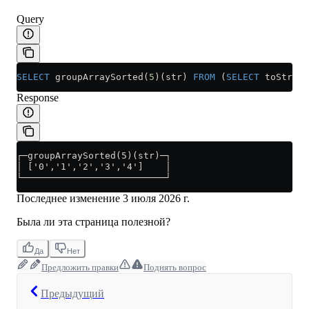
Query
SELECT
 groupArraySorted(
5
)(str) 
FROM
 (
SELECT
 toString
Response
┌─groupArraySorted(5)(str)─┐
│ ['0','1','2','3','4']    │
└──────────────────────────┘
Последнее изменение
3 июля 2026 г.
Была ли эта страница полезной?
Да
Нет
Предложить правки
Поднять вопрос
Предыдущий