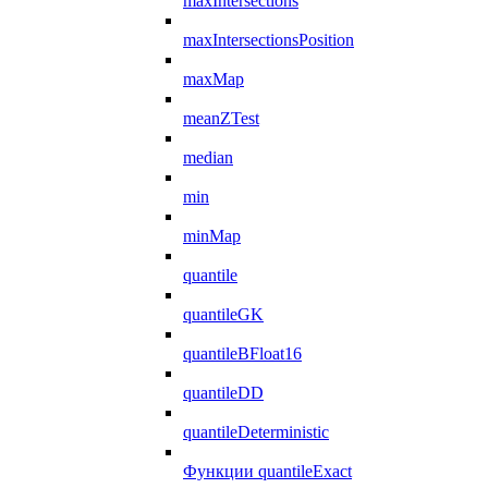
maxIntersections
maxIntersectionsPosition
maxMap
meanZTest
median
min
minMap
quantile
quantileGK
quantileBFloat16
quantileDD
quantileDeterministic
Функции quantileExact