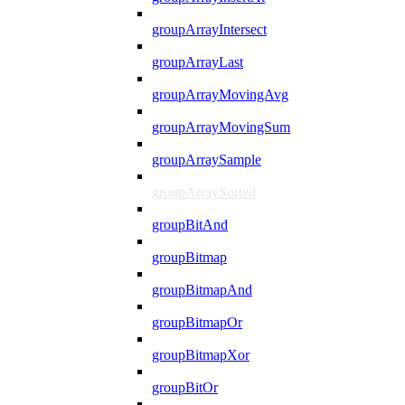
groupArrayIntersect
groupArrayLast
groupArrayMovingAvg
groupArrayMovingSum
groupArraySample
groupArraySorted
groupBitAnd
groupBitmap
groupBitmapAnd
groupBitmapOr
groupBitmapXor
groupBitOr