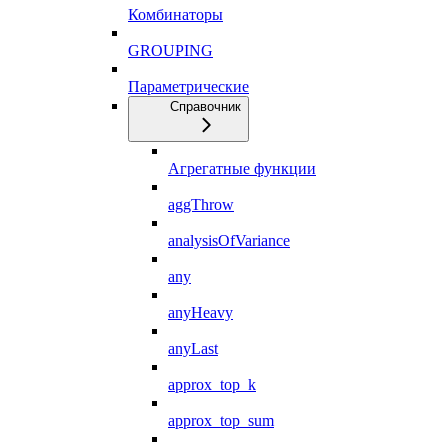
Комбинаторы
GROUPING
Параметрические
Справочник
Агрегатные функции
aggThrow
analysisOfVariance
any
anyHeavy
anyLast
approx_top_k
approx_top_sum