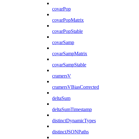
covarPop
covarPopMatrix
covarPopStable
covarSamp
covarSampMatrix
covarSampStable
cramersV
cramersVBiasCorrected
deltaSum
deltaSumTimestamp
distinctDynamicTypes
distinctJSONPaths