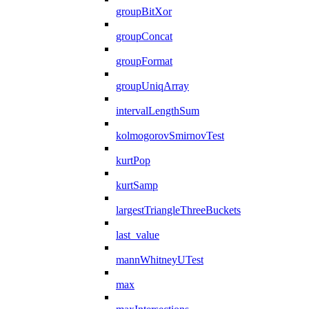
groupBitXor
groupConcat
groupFormat
groupUniqArray
intervalLengthSum
kolmogorovSmirnovTest
kurtPop
kurtSamp
largestTriangleThreeBuckets
last_value
mannWhitneyUTest
max