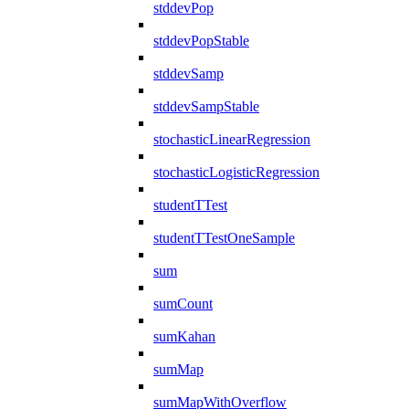
stddevPop
stddevPopStable
stddevSamp
stddevSampStable
stochasticLinearRegression
stochasticLogisticRegression
studentTTest
studentTTestOneSample
sum
sumCount
sumKahan
sumMap
sumMapWithOverflow