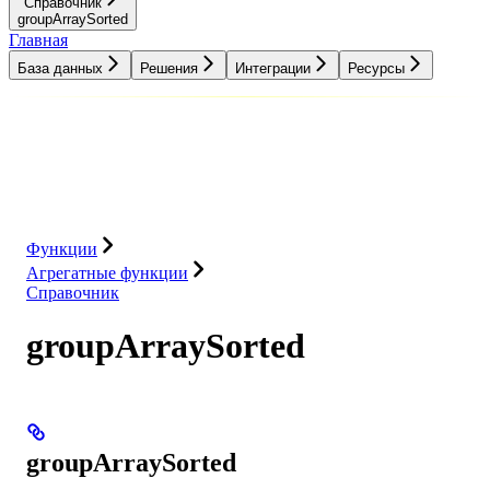
Справочник
groupArraySorted
Главная
База данных
Решения
Интеграции
Ресурсы
База данных
Решения
Интеграции
Ресурсы
Функции
Агрегатные функции
Справочник
groupArraySorted
groupArraySorted