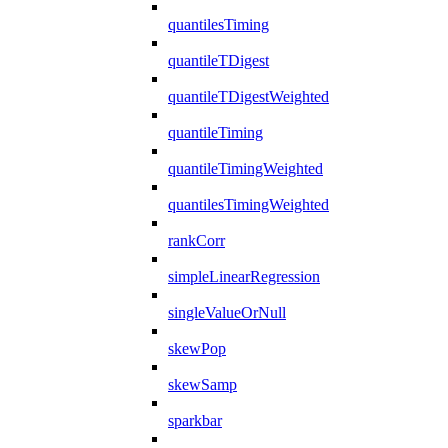
quantilesTiming
quantileTDigest
quantileTDigestWeighted
quantileTiming
quantileTimingWeighted
quantilesTimingWeighted
rankCorr
simpleLinearRegression
singleValueOrNull
skewPop
skewSamp
sparkbar