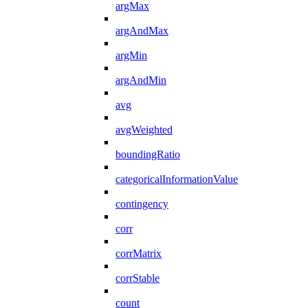
argMax
argAndMax
argMin
argAndMin
avg
avgWeighted
boundingRatio
categoricalInformationValue
contingency
corr
corrMatrix
corrStable
count