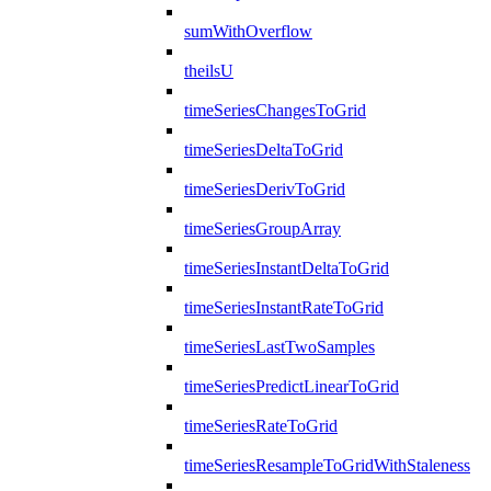
sumWithOverflow
theilsU
timeSeriesChangesToGrid
timeSeriesDeltaToGrid
timeSeriesDerivToGrid
timeSeriesGroupArray
timeSeriesInstantDeltaToGrid
timeSeriesInstantRateToGrid
timeSeriesLastTwoSamples
timeSeriesPredictLinearToGrid
timeSeriesRateToGrid
timeSeriesResampleToGridWithStaleness