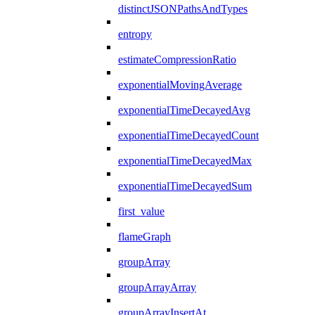
distinctJSONPathsAndTypes
entropy
estimateCompressionRatio
exponentialMovingAverage
exponentialTimeDecayedAvg
exponentialTimeDecayedCount
exponentialTimeDecayedMax
exponentialTimeDecayedSum
first_value
flameGraph
groupArray
groupArrayArray
groupArrayInsertAt