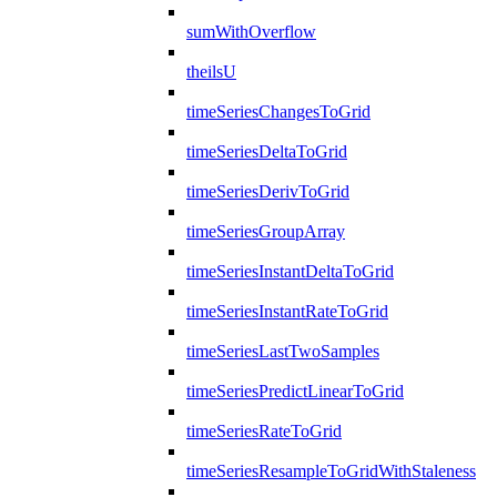
sumWithOverflow
theilsU
timeSeriesChangesToGrid
timeSeriesDeltaToGrid
timeSeriesDerivToGrid
timeSeriesGroupArray
timeSeriesInstantDeltaToGrid
timeSeriesInstantRateToGrid
timeSeriesLastTwoSamples
timeSeriesPredictLinearToGrid
timeSeriesRateToGrid
timeSeriesResampleToGridWithStaleness