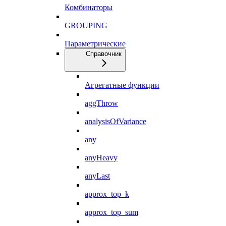
Комбинаторы
GROUPING
Параметрические
Справочник
Агрегатные функции
aggThrow
analysisOfVariance
any
anyHeavy
anyLast
approx_top_k
approx_top_sum