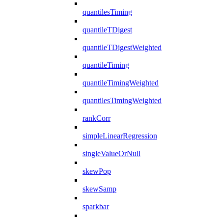
quantilesTiming
quantileTDigest
quantileTDigestWeighted
quantileTiming
quantileTimingWeighted
quantilesTimingWeighted
rankCorr
simpleLinearRegression
singleValueOrNull
skewPop
skewSamp
sparkbar