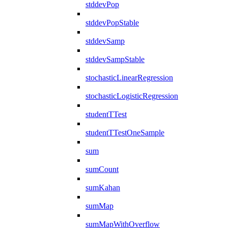
stddevPop
stddevPopStable
stddevSamp
stddevSampStable
stochasticLinearRegression
stochasticLogisticRegression
studentTTest
studentTTestOneSample
sum
sumCount
sumKahan
sumMap
sumMapWithOverflow