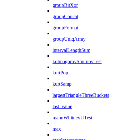
groupBitXor
groupConcat
groupFormat
groupUniqArray
intervalLengthSum
kolmogorovSmirnovTest
kurtPop
kurtSamp
largestTriangleThreeBuckets
last_value
mannWhitneyUTest
max