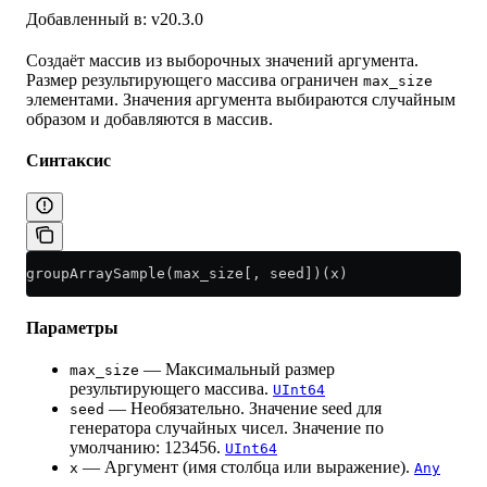
Добавленный в: v20.3.0
Создаёт массив из выборочных значений аргумента.
Размер результирующего массива ограничен
max_size
элементами. Значения аргумента выбираются случайным
образом и добавляются в массив.
Синтаксис
groupArraySample(max_size[, seed])(x)
Параметры
— Максимальный размер
max_size
результирующего массива.
UInt64
— Необязательно. Значение seed для
seed
генератора случайных чисел. Значение по
умолчанию: 123456.
UInt64
— Аргумент (имя столбца или выражение).
x
Any