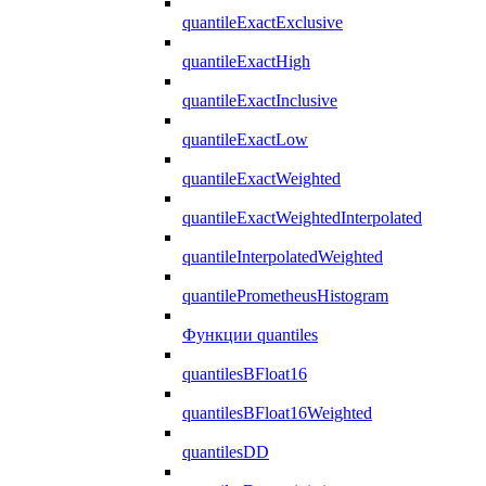
quantileExactExclusive
quantileExactHigh
quantileExactInclusive
quantileExactLow
quantileExactWeighted
quantileExactWeightedInterpolated
quantileInterpolatedWeighted
quantilePrometheusHistogram
Функции quantiles
quantilesBFloat16
quantilesBFloat16Weighted
quantilesDD