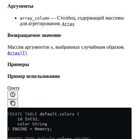
Аргументы
— Столбец, содержащий массивы
array_column
для агрегирования.
Array
Возвращаемое значение
Массив аргументов
, выбранных случайным образом.
x
Array(T)
Примеры
Пример использования
Query
CREATE
 TABLE
 default
.colors (
    id Int32,
    color String
) ENGINE 
=
 Memory;
INSERT INTO
 default
.colors 
VALUES