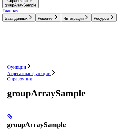
Справочник
groupArraySample
Главная
База данных
Решения
Интеграции
Ресурсы
База данных
Решения
Интеграции
Ресурсы
Функции
Агрегатные функции
Справочник
groupArraySample
groupArraySample