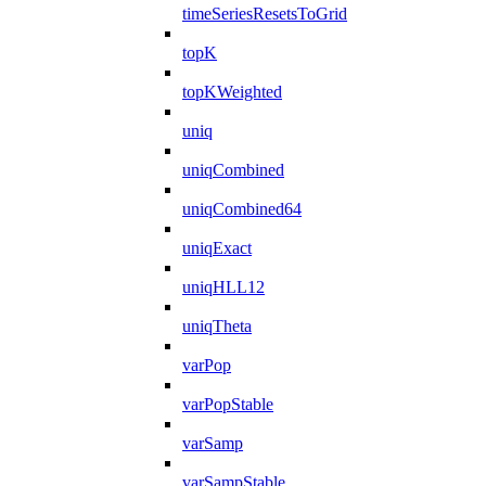
timeSeriesResetsToGrid
topK
topKWeighted
uniq
uniqCombined
uniqCombined64
uniqExact
uniqHLL12
uniqTheta
varPop
varPopStable
varSamp
varSampStable