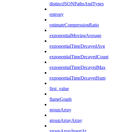
distinctJSONPathsAndTypes
entropy
estimateCompressionRatio
exponentialMovingAverage
exponentialTimeDecayedAvg
exponentialTimeDecayedCount
exponentialTimeDecayedMax
exponentialTimeDecayedSum
first_value
flameGraph
groupArray
groupArrayArray
groupArrayInsertAt