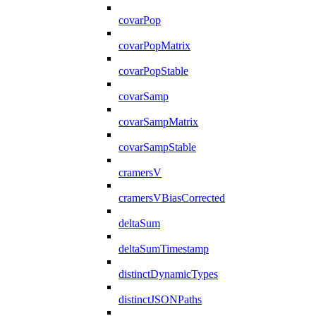
covarPop
covarPopMatrix
covarPopStable
covarSamp
covarSampMatrix
covarSampStable
cramersV
cramersVBiasCorrected
deltaSum
deltaSumTimestamp
distinctDynamicTypes
distinctJSONPaths