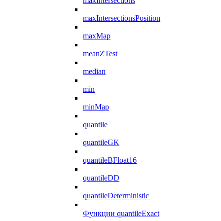
maxIntersections
maxIntersectionsPosition
maxMap
meanZTest
median
min
minMap
quantile
quantileGK
quantileBFloat16
quantileDD
quantileDeterministic
Функции quantileExact