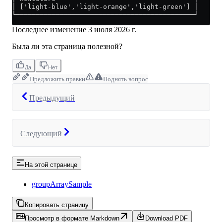
│ ['light-blue','light-orange','light-green'] │
└─────────────────────────────────────────────┘
Последнее изменение
3 июля 2026 г.
Была ли эта страница полезной?
Да
Нет
Предложить правки
Поднять вопрос
Предыдущий
Следующий
На этой странице
groupArraySample
Копировать страницу
Просмотр в формате Markdown
Download PDF