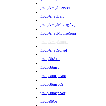
groupArrayIntersect
groupArrayLast
groupArrayMovingAvg
groupArrayMovingSum
groupArraySample
groupArraySorted
groupBitAnd
groupBitmap
groupBitmapAnd
groupBitmapOr
groupBitmapXor
groupBitOr