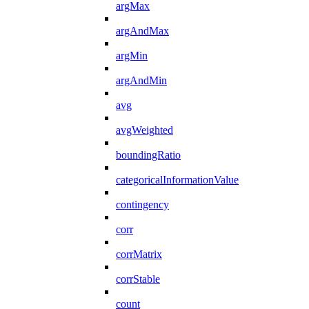
argMax
argAndMax
argMin
argAndMin
avg
avgWeighted
boundingRatio
categoricalInformationValue
contingency
corr
corrMatrix
corrStable
count