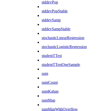
stddevPop
stddevPopStable
stddevSamp
stddevSampStable
stochasticLinearRegression
stochasticLogisticRegression
studentTTest
studentTTestOneSample
sum
sumCount
sumKahan
sumMap
sumMapWithOverflow