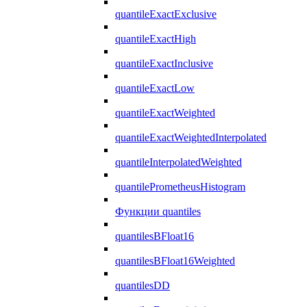
quantileExactExclusive
quantileExactHigh
quantileExactInclusive
quantileExactLow
quantileExactWeighted
quantileExactWeightedInterpolated
quantileInterpolatedWeighted
quantilePrometheusHistogram
Функции quantiles
quantilesBFloat16
quantilesBFloat16Weighted
quantilesDD