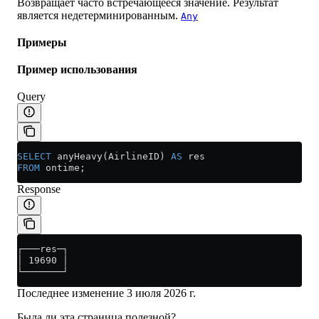
Возвращает часто встречающееся значение. Результат
является недетерминированным.
Any
Примеры
Пример использования
Query
SELECT
 anyHeavy(AirlineID) 
AS
 res
FROM
 ontime;
Response
┌───res─┐
│ 19690 │
└───────┘
Последнее изменение
3 июля 2026 г.
Была ли эта страница полезной?