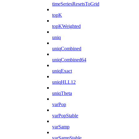
timeSeriesResetsToGrid
topK
topKWeighted
uniq
uniqCombined
uniqCombined64
uniqExact
uniqHLL12
uniqTheta
varPop
varPopStable
varSamp
varSampStable