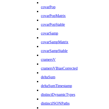
covarPop
covarPopMatrix
covarPopStable
covarSamp
covarSampMatrix
covarSampStable
cramersV
cramersVBiasCorrected
deltaSum
deltaSumTimestamp
distinctDynamicTypes
distinctJSONPaths