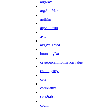
argMax
argAndMax
argMin
argAndMin
avg
avgWeighted
boundingRatio
categoricalInformationValue
contingency
corr
corrMatrix
corrStable
count