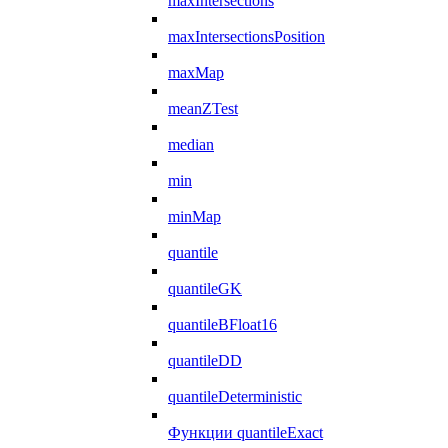
maxIntersections
maxIntersectionsPosition
maxMap
meanZTest
median
min
minMap
quantile
quantileGK
quantileBFloat16
quantileDD
quantileDeterministic
Функции quantileExact