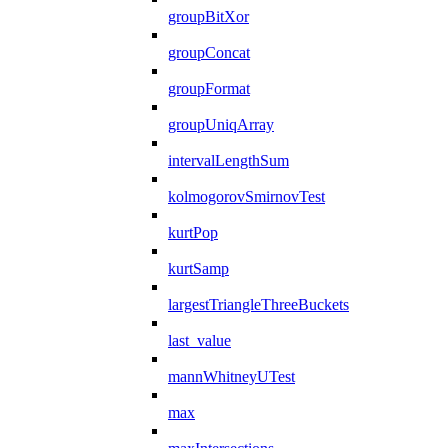
groupBitXor
groupConcat
groupFormat
groupUniqArray
intervalLengthSum
kolmogorovSmirnovTest
kurtPop
kurtSamp
largestTriangleThreeBuckets
last_value
mannWhitneyUTest
max