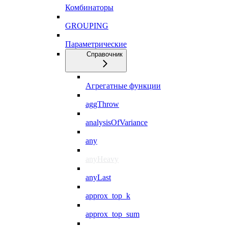
Комбинаторы
GROUPING
Параметрические
Справочник
Агрегатные функции
aggThrow
analysisOfVariance
any
anyHeavy
anyLast
approx_top_k
approx_top_sum