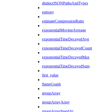
distinctJSONPathsAndTypes
entropy
estimateCompressionRatio
exponentialMovingAverage
exponentialTimeDecayedAvg
exponentialTimeDecayedCount
exponentialTimeDecayedMax
exponentialTimeDecayedSum
first_value
flameGraph
groupArray
groupArrayArray
groupArrayInsertAt