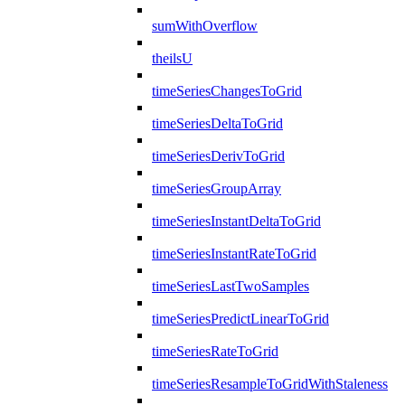
sumWithOverflow
theilsU
timeSeriesChangesToGrid
timeSeriesDeltaToGrid
timeSeriesDerivToGrid
timeSeriesGroupArray
timeSeriesInstantDeltaToGrid
timeSeriesInstantRateToGrid
timeSeriesLastTwoSamples
timeSeriesPredictLinearToGrid
timeSeriesRateToGrid
timeSeriesResampleToGridWithStaleness