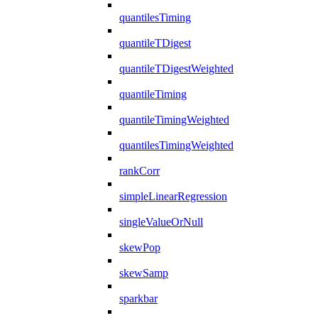
quantilesTiming
quantileTDigest
quantileTDigestWeighted
quantileTiming
quantileTimingWeighted
quantilesTimingWeighted
rankCorr
simpleLinearRegression
singleValueOrNull
skewPop
skewSamp
sparkbar