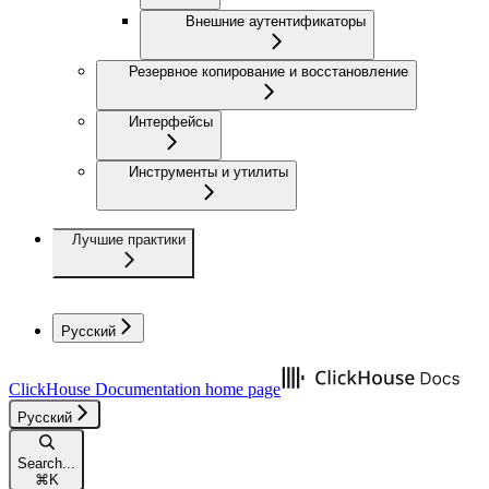
Внешние аутентификаторы
Резервное копирование и восстановление
Интерфейсы
Инструменты и утилиты
Лучшие практики
Русский
ClickHouse Documentation
home page
Русский
Search...
⌘
K