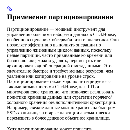
Применение партиционирования
Партиционирование — мощный инструмент для
управления большими наборами данных в ClickHouse,
особенно в сценариях обсервабилити и аналитики. Оно
позволяет эффективно выполнять операции по
управлению жизненным циклом данных, поскольку
целые партиции, часто привязанные ко времени или
бизнес-логике, можно удалять, перемещать или
архивировать одной операцией с метаданными. Это
значительно быстрее и требует меньше ресурсов, чем
удаление или копирование на уровне строк.
Партиционирование также хорошо интегрируется с
такими возможностями ClickHouse, как TTL и
многоуровневое хранение, что позволяет реализовать
политики хранения данных или стратегии горячего/
холодного хранения без дополнительной оркестрации.
Например, свежие данные можно хранить на быстром
SSD-хранилище, а старые партиции автоматически
перемещать в более дешевое объектное хранилище.
Хотя партиционирование может повысить