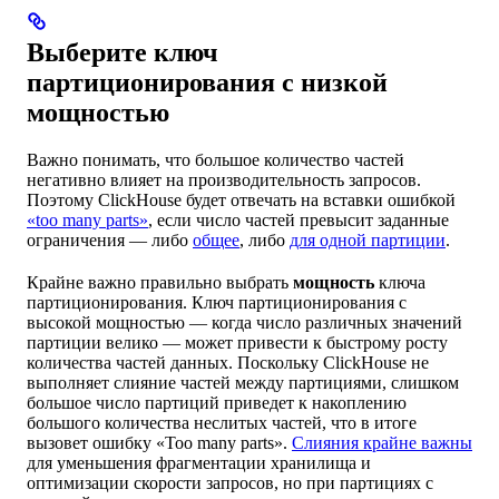
Выберите ключ
партиционирования с низкой
мощностью
Важно понимать, что большое количество частей
негативно влияет на производительность запросов.
Поэтому ClickHouse будет отвечать на вставки ошибкой
«too many parts»
, если число частей превысит заданные
ограничения — либо
общее
, либо
для одной партиции
.
Крайне важно правильно выбрать
мощность
ключа
партиционирования. Ключ партиционирования с
высокой мощностью — когда число различных значений
партиции велико — может привести к быстрому росту
количества частей данных. Поскольку ClickHouse не
выполняет слияние частей между партициями, слишком
большое число партиций приведет к накоплению
большого количества неслитых частей, что в итоге
вызовет ошибку «Too many parts».
Слияния крайне важны
для уменьшения фрагментации хранилища и
оптимизации скорости запросов, но при партициях с