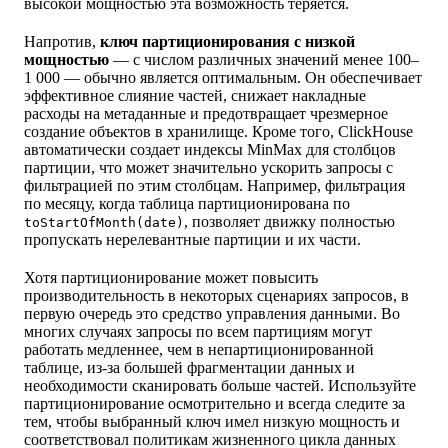
высокой мощностью эта возможность теряется.
Напротив,
ключ партиционирования с низкой
мощностью
— с числом различных значений менее 100–
1 000 — обычно является оптимальным. Он обеспечивает
эффективное слияние частей, снижает накладные
расходы на метаданные и предотвращает чрезмерное
создание объектов в хранилище. Кроме того, ClickHouse
автоматически создает индексы MinMax для столбцов
партиции, что может значительно ускорить запросы с
фильтрацией по этим столбцам. Например, фильтрация
по месяцу, когда таблица партиционирована по
, позволяет движку полностью
toStartOfMonth(date)
пропускать нерелевантные партиции и их части.
Хотя партиционирование может повысить
производительность в некоторых сценариях запросов, в
первую очередь это средство управления данными. Во
многих случаях запросы по всем партициям могут
работать медленнее, чем в непартиционированной
таблице, из-за большей фрагментации данных и
необходимости сканировать больше частей. Используйте
партиционирование осмотрительно и всегда следите за
тем, чтобы выбранный ключ имел низкую мощность и
соответствовал политикам жизненного цикла данных