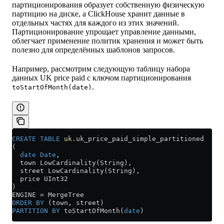
партиционирования образует собственную физическую
партицию на диске, а ClickHouse хранит данные в
отдельных частях для каждого из этих значений.
Партиционирование упрощает управление данными,
облегчает применение политик хранения и может быть
полезно для определённых шаблонов запросов.
Например, рассмотрим следующую таблицу набора
данных UK price paid с ключом партиционирования
.
toStartOfMonth(date)
CREATE
 TABLE
 uk
.uk_price_paid_simple_partitioned
(
  date
 Date
,
  town LowCardinality(String),
  street LowCardinality(String),
  price UInt32
)
ENGINE 
=
 MergeTree
ORDER BY
 (town, street)
PARTITION
 BY
 toStartOfMonth(
date
)