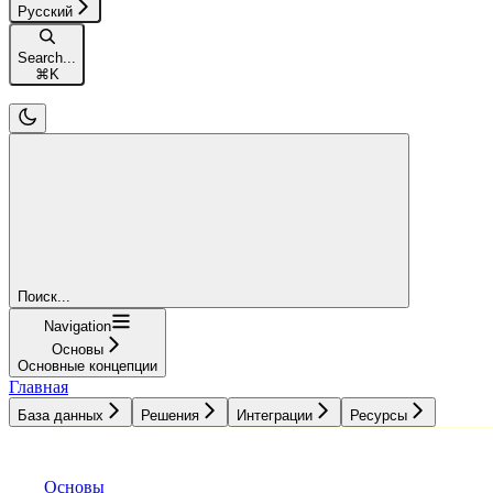
Русский
Search...
⌘
K
Поиск...
Navigation
Основы
Основные концепции
Главная
База данных
Решения
Интеграции
Ресурсы
База данных
Решения
Интеграции
Ресурсы
Основы