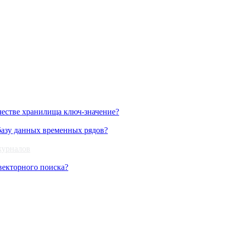
честве хранилища ключ-значение?
 базу данных временных рядов?
журналов
векторного поиска?