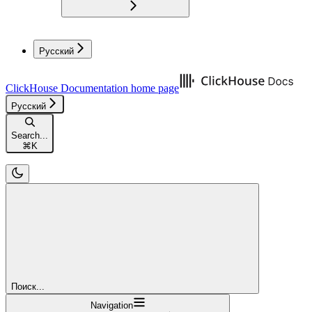
Русский
ClickHouse Documentation
home page
Русский
Search...
⌘
K
Поиск...
Navigation