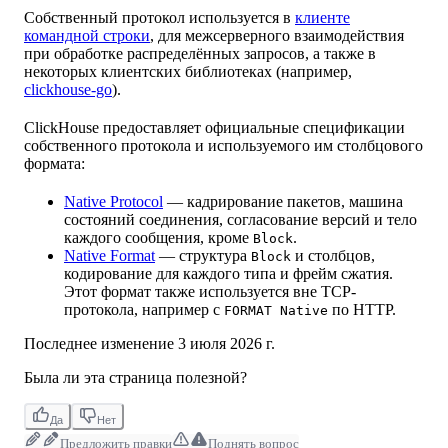
Собственный протокол используется в
клиенте
командной строки
, для межсерверного взаимодействия
при обработке распределённых запросов, а также в
некоторых клиентских библиотеках (например,
clickhouse-go
).
ClickHouse предоставляет официальные спецификации
собственного протокола и используемого им столбцового
формата:
Native Protocol
— кадрирование пакетов, машина
состояний соединения, согласование версий и тело
каждого сообщения, кроме
.
Block
Native Format
— структура
и столбцов,
Block
кодирование для каждого типа и фрейм сжатия.
Этот формат также используется вне TCP-
протокола, например с
по HTTP.
FORMAT Native
Последнее изменение
3 июля 2026 г.
Была ли эта страница полезной?
Да
Нет
Предложить правки
Поднять вопрос