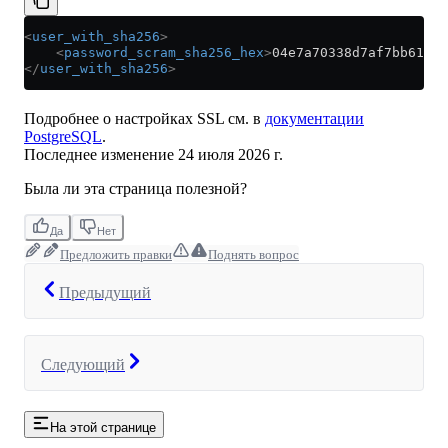
<
user_with_sha256
>
    <
password_scram_sha256_hex
>
04e7a70338d7af7bb6142f
</
user_with_sha256
>
Подробнее о настройках SSL см. в
документации
PostgreSQL
.
Последнее изменение
24 июля 2026 г.
Была ли эта страница полезной?
Да
Нет
Предложить правки
Поднять вопрос
Предыдущий
Следующий
На этой странице