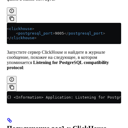
<
clickhouse
>
    <
postgresql_port
>
9005
</
postgresql_port
>
</
clickhouse
>
Запустите сервер ClickHouse и найдите в журнале
сообщение, похожее на следующее, в котором
упоминается
Listening for PostgreSQL compatibility
protocol
:
{} <Information> Application: Listening for PostgreSQ