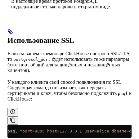
В настоящее время протокол PostgreSQL
поддерживает только пароли в открытом виде.
Использование SSL
Если на вашем экземпляре ClickHouse настроен SSL/TLS,
то
будет использовать те же параметры
postgresql_port
(этот порт общий для защищённых и незащищённых
клиентов).
У каждого клиента свой способ подключения по SSL.
Следующая команда показывает, как передать
сертификаты и ключ, чтобы безопасно подключить
к
psql
ClickHouse:
psql
 "port=9005 host=127.0.0.1 user=alice dbname=defa