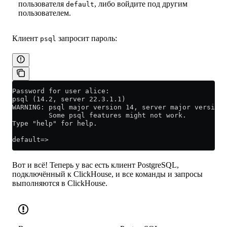
пользователя
, либо войдите под другим
default
пользователем.
Клиент
запросит пароль:
psql
Password for user alice:
psql (14.2, server 22.3.1.1)
WARNING: psql major version 14, server major version 
         Some psql features might not work.
Type "help" for help.
default=>
Вот и всё! Теперь у вас есть клиент PostgreSQL,
подключённый к ClickHouse, и все команды и запросы
выполняются в ClickHouse.