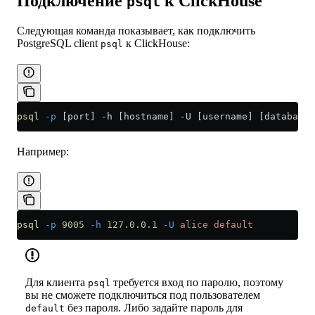
Подключение
к ClickHouse
psql
Следующая команда показывает, как подключить
PostgreSQL client
к ClickHouse:
psql
psql
 -p
 [port] -h [hostname] -U [username] [database_
Например:
psql
 -p
 9005
 -h
 127.0.0.1
 -U
 alice
 default
Для клиента
требуется вход по паролю, поэтому
psql
вы не сможете подключиться под пользователем
без пароля. Либо задайте пароль для
default