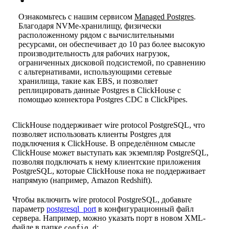
Ознакомьтесь с нашим сервисом
Managed Postgres
.
Благодаря NVMe-хранилищу, физически
расположенному рядом с вычислительными
ресурсами, он обеспечивает до 10 раз более высокую
производительность для рабочих нагрузок,
ограниченных дисковой подсистемой, по сравнению
с альтернативами, использующими сетевые
хранилища, такие как EBS, и позволяет
реплицировать данные Postgres в ClickHouse с
помощью коннектора Postgres CDC в ClickPipes.
ClickHouse поддерживает wire protocol PostgreSQL, что
позволяет использовать клиенты Postgres для
подключения к ClickHouse. В определённом смысле
ClickHouse может выступать как экземпляр PostgreSQL,
позволяя подключать к нему клиентские приложения
PostgreSQL, которые ClickHouse пока не поддерживает
напрямую (например, Amazon Redshift).
Чтобы включить wire protocol PostgreSQL, добавьте
параметр
postgresql_port
в конфигурационный файл
сервера. Например, можно указать порт в новом XML-
файле в папке
:
config.d