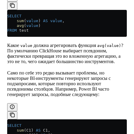
SELECT
    sum
(
value
) 
AS
 value
,
    avg
(
value
)
FROM
 test
Какое
должна агрегировать функция
?
value
avg(value)
По умолчанию ClickHouse выбирает псевдоним,
фактически превращая это во вложенную агрегацию, а
это не то, чего ожидает большинство инструментов.
Само по себе это редко вызывает проблемы, но
некоторые BI-инструменты генерируют запросы с
подзапросами, которые повторно используют
псевдонимы столбцов. Например, Power BI часто
генерирует запросы, подобные следующему:
SELECT
    sum
(C1) 
AS
 C1,