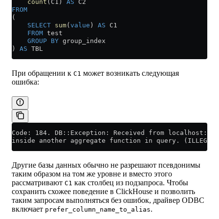
    count
(C1) 
AS
 C2
FROM
(
    SELECT
 sum
(
value
) 
AS
 C1
    FROM
 test
    GROUP BY
 group_index
) 
AS
 TBL
При обращении к
может возникать следующая
C1
ошибка:
Code: 184. DB::Exception: Received from localhost:900
inside another aggregate function in query. (ILLEGAL_
Другие базы данных обычно не разрешают псевдонимы
таким образом на том же уровне и вместо этого
рассматривают
как столбец из подзапроса. Чтобы
C1
сохранить схожее поведение в ClickHouse и позволить
таким запросам выполняться без ошибок, драйвер ODBC
включает
.
prefer_column_name_to_alias