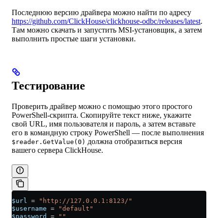
Последнюю версию драйвера можно найти по адресу
https://github.com/ClickHouse/clickhouse-odbc/releases/latest
.
Там можно скачать и запустить MSI-установщик, а затем
выполнить простые шаги установки.
Тестирование
Проверить драйвер можно с помощью этого простого
PowerShell-скрипта. Скопируйте текст ниже, укажите
свой URL, имя пользователя и пароль, а затем вставьте
его в командную строку PowerShell — после выполнения
должна отобразиться версия
$reader.GetValue(0)
вашего сервера ClickHouse.
$url
 =
 "http://127.0.0.1:8123/"
$username
 =
 "default"
$password
 =
 ""