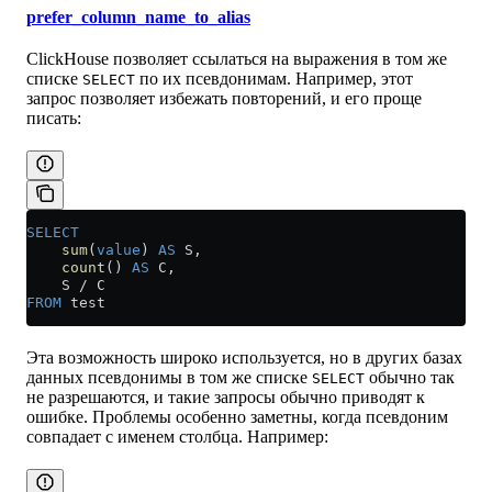
prefer_column_name_to_alias
ClickHouse позволяет ссылаться на выражения в том же
списке
по их псевдонимам. Например, этот
SELECT
запрос позволяет избежать повторений, и его проще
писать:
SELECT
    sum
(
value
) 
AS
 S,
    count
() 
AS
 C,
    S 
/
 C
FROM
 test
Эта возможность широко используется, но в других базах
данных псевдонимы в том же списке
обычно так
SELECT
не разрешаются, и такие запросы обычно приводят к
ошибке. Проблемы особенно заметны, когда псевдоним
совпадает с именем столбца. Например: