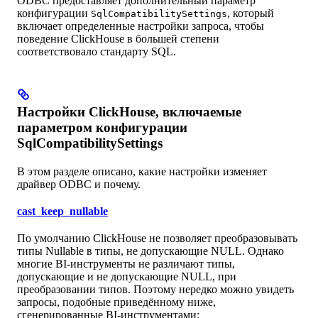
ODBC предоставляет дополнительный параметр
конфигурации
, который
SqlCompatibilitySettings
включает определенные настройки запроса, чтобы
поведение ClickHouse в большей степени
соответствовало стандарту SQL.
Настройки ClickHouse, включаемые
параметром конфигурации
SqlCompatibilitySettings
В этом разделе описано, какие настройки изменяет
драйвер ODBC и почему.
cast_keep_nullable
По умолчанию ClickHouse не позволяет преобразовывать
типы Nullable в типы, не допускающие NULL. Однако
многие BI-инструменты не различают типы,
допускающие и не допускающие NULL, при
преобразовании типов. Поэтому нередко можно увидеть
запросы, подобные приведённому ниже,
сгенерированные BI-инструментами: