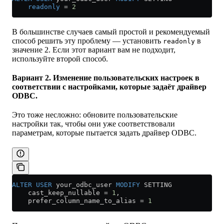
    readonly
 =
 2
В большинстве случаев самый простой и рекомендуемый
способ решить эту проблему — установить
в
readonly
значение 2. Если этот вариант вам не подходит,
используйте второй способ.
Вариант 2. Изменение пользовательских настроек в
соответствии с настройками, которые задаёт драйвер
ODBC.
Это тоже несложно: обновите пользовательские
настройки так, чтобы они уже соответствовали
параметрам, которые пытается задать драйвер ODBC.
ALTER
 USER
 your_odbc_user 
MODIFY
 SETTING
    cast_keep_nullable 
=
 1
,
    prefer_column_name_to_alias 
=
 1