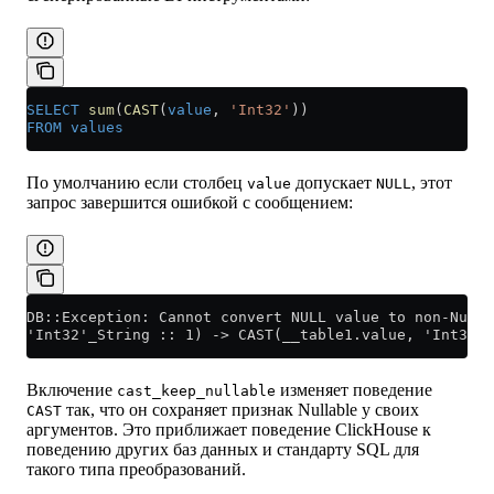
SELECT
 sum
(
CAST
(
value
, 
'Int32'
))
FROM
 values
По умолчанию если столбец
допускает
, этот
value
NULL
запрос завершится ошибкой с сообщением:
DB::Exception: Cannot convert NULL value to non-Nulla
'Int32'_String :: 1) -> CAST(__table1.value, 'Int32'_
Включение
изменяет поведение
cast_keep_nullable
так, что он сохраняет признак Nullable у своих
CAST
аргументов. Это приближает поведение ClickHouse к
поведению других баз данных и стандарту SQL для
такого типа преобразований.