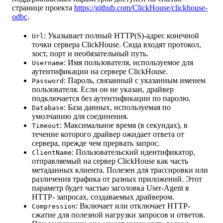
странице проекта
https://github.com/ClickHouse/clickhouse-
odbc
.
: Указывает полный HTTP(S)-адрес конечной
Url
точки сервера ClickHouse. Сюда входят протокол,
хост, порт и необязательный путь.
: Имя пользователя, используемое для
Username
аутентификации на сервере ClickHouse.
: Пароль, связанный с указанным именем
Password
пользователя. Если он не указан, драйвер
подключается без аутентификации по паролю.
: База данных, используемая по
Database
умолчанию для соединения.
: Максимальное время (в секундах), в
Timeout
течение которого драйвер ожидает ответа от
сервера, прежде чем прервать запрос.
: Пользовательский идентификатор,
ClientName
отправляемый на сервер ClickHouse как часть
метаданных клиента. Полезен для трассировки или
различения трафика от разных приложений. Этот
параметр будет частью заголовка User-Agent в
HTTP- запросах, создаваемых драйвером.
: Включает или отключает HTTP-
Compression
сжатие для полезной нагрузки запросов и ответов.