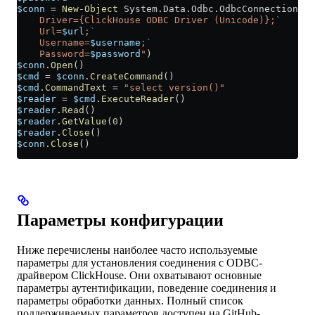
$conn
 =
 New-Object
 System.Data.Odbc.OdbcConnection(
"
`
    Driver={ClickHouse ODBC Driver (Unicode)};
`
    Url=
$url
;
`
    Username=
$username
;
`
    Password=
$password
"
)
$conn
.Open
()
$cmd
 =
 $conn
.CreateCommand
()
$cmd
.CommandText
 =
 "select version()"
$reader
 =
 $cmd
.ExecuteReader
()
$reader
.Read
()
$reader
.GetValue
(
0
)
$reader
.Close
()
$conn
.Close
()
Параметры конфигурации
Ниже перечислены наиболее часто используемые
параметры для установления соединения с ODBC-
драйвером ClickHouse. Они охватывают основные
параметры аутентификации, поведение соединения и
параметры обработки данных. Полный список
поддерживаемых параметров доступен на GitHub-