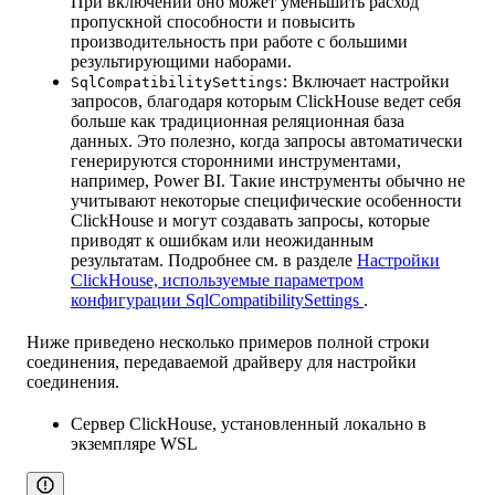
При включении оно может уменьшить расход
пропускной способности и повысить
производительность при работе с большими
результирующими наборами.
: Включает настройки
SqlCompatibilitySettings
запросов, благодаря которым ClickHouse ведет себя
больше как традиционная реляционная база
данных. Это полезно, когда запросы автоматически
генерируются сторонними инструментами,
например, Power BI. Такие инструменты обычно не
учитывают некоторые специфические особенности
ClickHouse и могут создавать запросы, которые
приводят к ошибкам или неожиданным
результатам. Подробнее см. в разделе
Настройки
ClickHouse, используемые параметром
конфигурации SqlCompatibilitySettings
.
Ниже приведено несколько примеров полной строки
соединения, передаваемой драйверу для настройки
соединения.
Сервер ClickHouse, установленный локально в
экземпляре WSL