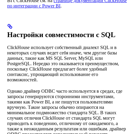
BI с ClickHouse см. на
странице документации ClickHouse
по интеграции с Power BI
.
Настройки совместимости с SQL
ClickHouse использует собственный диалект SQL и в
некоторых случаях ведет себя иначе, чем другие базы
данных, такие как MS SQL Server, MySQL или
PostgreSQL. Нередко это оказывается преимуществом,
поскольку ClickHouse предлагает более удобный
синтаксис, упрощающий использование его
возможностей.
Однако драйвер ODBC часто используется в средах, где
запросы генерируются сторонними инструментами,
такими как Power BI, а не пишутся пользователями
вручную. Такие запросы обычно опираются на
минимальное подмножество стандарта SQL. В таких
случаях отличия ClickHouse от стандарта SQL могут
приводить к поведению, отличному от ожидаемого, а
также к неожиданным результатам или ошибкам. драйвер