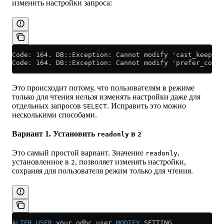
изменить настройки запроса:
Code: 164. DB::Exception: Cannot modify 'cast_keep_n
Code: 164. DB::Exception: Cannot modify 'prefer_colum
Это происходит потому, что пользователям в режиме
только для чтения нельзя изменять настройки даже для
отдельных запросов
. Исправить это можно
SELECT
несколькими способами.
Вариант 1. Установить
в
readonly
2
Это самый простой вариант. Значение
,
readonly
установленное в
, позволяет изменять настройки,
2
сохраняя для пользователя режим только для чтения.
ALTER
 USER
 your_odbc_user 
MODIFY
 SETTING