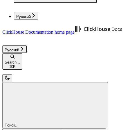
Русский
ClickHouse Documentation
home page
Русский
Search...
⌘
K
Поиск...