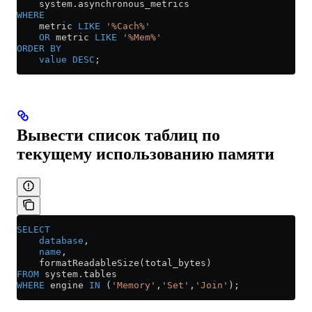
    system
.
asynchronous_metrics
WHERE
    metric 
LIKE
 '%Cach%'
    OR
 metric 
LIKE
 '%Mem%'
ORDER BY
    value
 DESC
;
Вывести список таблиц по
текущему использованию памяти
SELECT
    database
,
    name
,
    formatReadableSize(total_bytes)
FROM
 system
.
tables
WHERE
 engine 
IN
 (
'Memory'
,
'Set'
,
'Join'
);