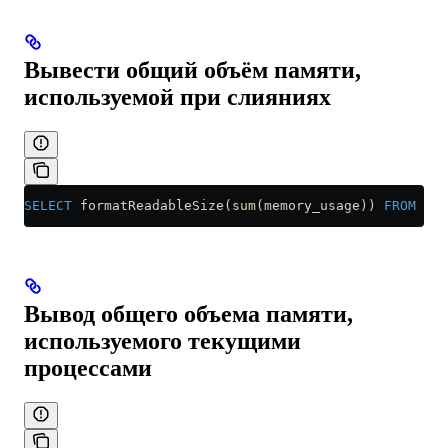
Вывести общий объём памяти,
используемой при слияниях
SELECT
 formatReadableSize(
sum
(memory_usage)) 
FROM
 sys
Вывод общего объема памяти,
используемого текущими
процессами