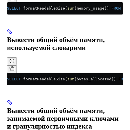
SELECT
 formatReadableSize(
sum
(memory_usage)) 
FROM
 sys
Вывести общий объём памяти,
используемой словарями
SELECT
 formatReadableSize(
sum
(bytes_allocated)) 
FROM
 
Вывести общий объём памяти,
занимаемой первичными ключами
и гранулярностью индекса