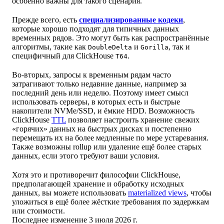
особенно важны для такого сценария.
Прежде всего, есть
специализированные кодеки
,
которые хорошо подходят для типичных данных
временных рядов. Это могут быть как распространённые
алгоритмы, такие как
и
, так и
DoubleDelta
Gorilla
специфичный для ClickHouse
.
T64
Во-вторых, запросы к временным рядам часто
затрагивают только недавние данные, например за
последний день или неделю. Поэтому имеет смысл
использовать серверы, в которых есть и быстрые
накопители NVMe/SSD, и ёмкие HDD. Возможность
ClickHouse
TTL
позволяет настроить хранение свежих
«горячих» данных на быстрых дисках и постепенно
перемещать их на более медленные по мере устаревания.
Также возможны rollup или удаление ещё более старых
данных, если этого требуют ваши условия.
Хотя это и противоречит философии ClickHouse,
предполагающей хранение и обработку исходных
данных, вы можете использовать
materialized views
, чтобы
уложиться в ещё более жёсткие требования по задержкам
или стоимости.
Последнее изменение
3 июля 2026 г.