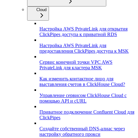
Cloud
Настройка AWS PrivateLink для открытия
ClickPipes доступа к приватной RDS
Настройка AWS PrivateLink для
предоставления ClickPipes доступа к MSK
Сервис конечной точки VPC AWS
PrivateLink для кластера MSK
Как изменить контактное лицо для
выставления счетов в ClickHouse Cloud?
Управление сервисом ClickHouse Cloud с
помощью API и cURL
Приватное подключение Confluent Cloud для
ClickPipes
Создайте собственный DNS-алиас через
настройку обратного прокси