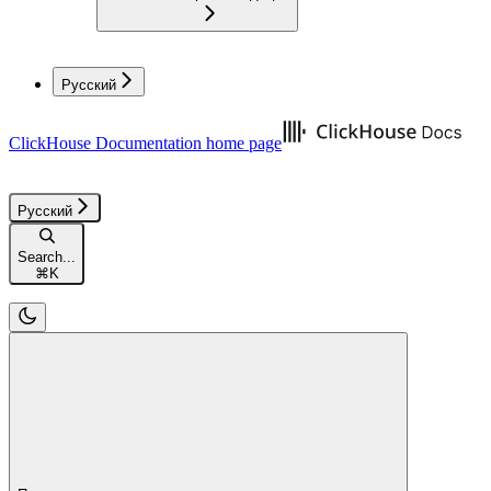
Русский
ClickHouse Documentation
home page
Русский
Search...
⌘
K