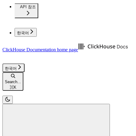
API 참조
한국어
ClickHouse Documentation
home page
한국어
Search...
⌘
K