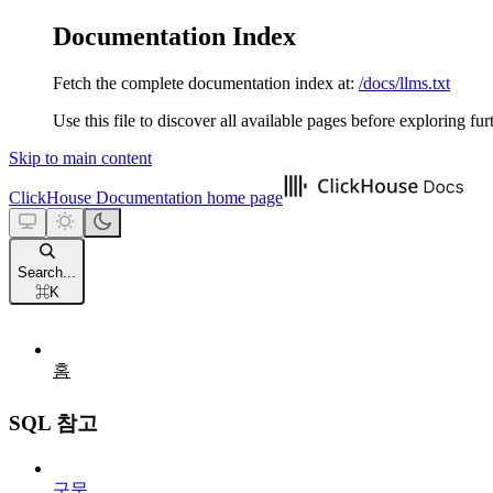
Documentation Index
Fetch the complete documentation index at:
/docs/llms.txt
Use this file to discover all available pages before exploring fur
Skip to main content
ClickHouse Documentation
home page
Search...
⌘
K
홈
SQL 참고
구문