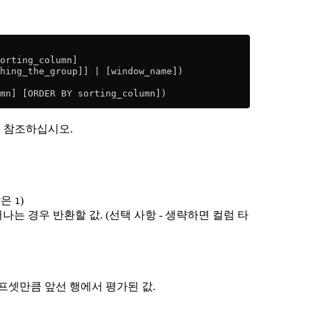
orting_column]
thing_the_group]] | [window_name])
mn] [ORDER BY sorting_column])
 참조하십시오.
값은
)
1
는 경우 반환할 값. (선택 사항 - 생략하면 컬럼 타
프셋만큼 앞선 행에서 평가된 값.