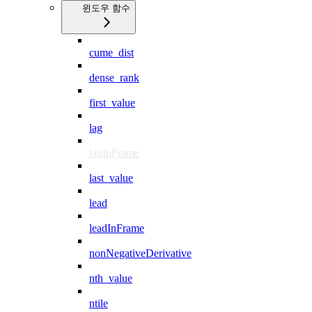
윈도우 함수
cume_dist
dense_rank
first_value
lag
lagInFrame
last_value
lead
leadInFrame
nonNegativeDerivative
nth_value
ntile