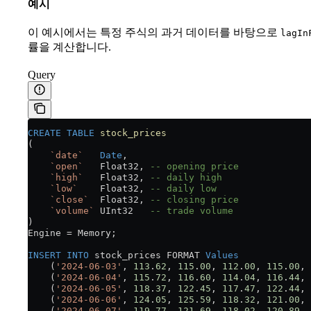
예시
이 예시에서는 특정 주식의 과거 데이터를 바탕으로
lagIn
률을 계산합니다.
Query
CREATE
 TABLE
 stock_prices
(
    `date`
   Date
,
    `open`
   Float32, 
-- opening price
    `high`
   Float32, 
-- daily high
    `low`
    Float32, 
-- daily low
    `close`
  Float32, 
-- closing price
    `volume`
 UInt32   
-- trade volume
)
Engine 
=
 Memory;
INSERT INTO
 stock_prices FORMAT 
Values
    (
'2024-06-03'
, 
113
.
62
, 
115
.
00
, 
112
.
00
, 
115
.
00
, 
    (
'2024-06-04'
, 
115
.
72
, 
116
.
60
, 
114
.
04
, 
116
.
44
, 
    (
'2024-06-05'
, 
118
.
37
, 
122
.
45
, 
117
.
47
, 
122
.
44
, 
    (
'2024-06-06'
, 
124
.
05
, 
125
.
59
, 
118
.
32
, 
121
.
00
, 
    (
'2024-06-07'
, 
119
.
77
, 
121
.
69
, 
118
.
02
, 
120
.
89
, 