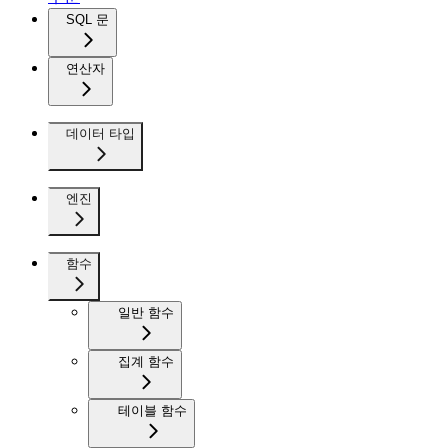
SQL 문
연산자
데이터 타입
엔진
함수
일반 함수
집계 함수
테이블 함수