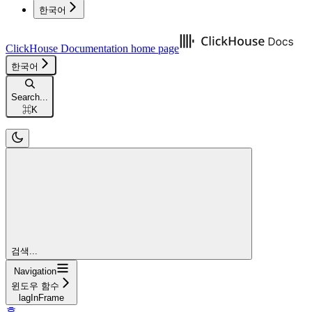
한국어
ClickHouse Documentation
home page
한국어
Search...
⌘
K
검색...
Navigation
윈도우 함수
lagInFrame
홈