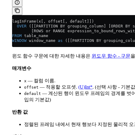
lagInFrame(x[, offset[, default]])
  OVER
 ([[PARTITION BY grouping_column] [ORDER BY s
        [ROWS or RANGE expression_to_bound_rows_wi
FROM
 table_name
WINDOW
 window_name 
as
 ([[PARTITION BY grouping_colu
윈도 함수 구문에 대한 자세한 내용은
윈도우 함수 - 구문
을
매개변수
— 컬럼 이름.
x
— 적용할 오프셋.
(U)Int*
. (선택 사항 - 기본
offset
— 계산된 행이 윈도우 프레임의 경계를 벗어나
default
입의 기본값)
반환 값
정렬된 프레임 내에서 현재 행보다 지정된 물리적 오