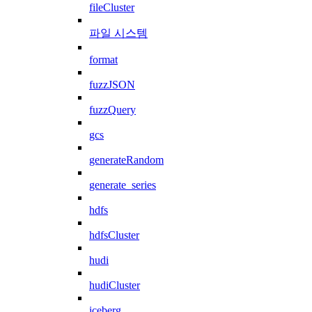
fileCluster
파일 시스템
format
fuzzJSON
fuzzQuery
gcs
generateRandom
generate_series
hdfs
hdfsCluster
hudi
hudiCluster
iceberg