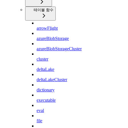
테이블 함수
arrowFlight
azureBlobStorage
azureBlobStorageCluster
cluster
deltaLake
deltaLakeCluster
dictionary
executable
eval
file