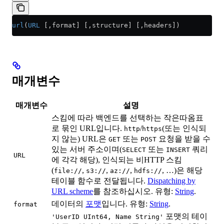
url
(
URL
 [,format] [,structure] [,headers])
매개변수
매개변수
설명
스킴에 따라 백엔드를 선택하는 작은따옴표
로 묶인 URL입니다.
/
(또는 인식되
http
https
지 않는) URL은
또는
요청을 받을 수
GET
POST
있는 서버 주소이며(
또는
쿼리
SELECT
INSERT
URL
에 각각 해당), 인식되는 비HTTP 스킴
(
,
,
,
, …)은 해당
file://
s3://
az://
hdfs://
테이블 함수로 전달됩니다.
Dispatching by
URL scheme
를 참조하십시오. 유형:
String
.
데이터의
포맷
입니다. 유형:
String
.
format
포맷의 테이
'UserID UInt64, Name String'