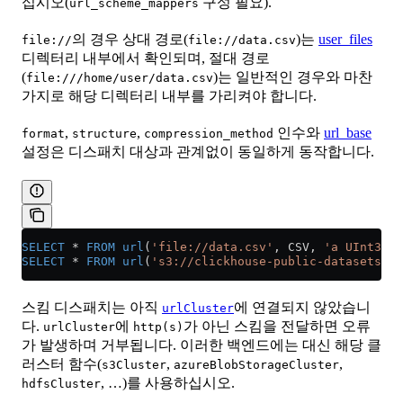
십시오(
구성 필요).
url_scheme_mappers
의 경우 상대 경로(
)는
user_files
file://
file://data.csv
디렉터리 내부에서 확인되며, 절대 경로
(
)는 일반적인 경우와 마찬
file:///home/user/data.csv
가지로 해당 디렉터리 내부를 가리켜야 합니다.
,
,
인수와
url_base
format
structure
compression_method
설정은 디스패치 대상과 관계없이 동일하게 동작합니다.
SELECT
 *
 FROM
 url
(
'file://data.csv'
, CSV, 
'a UInt32, 
SELECT
 *
 FROM
 url
(
's3://clickhouse-public-datasets/hi
스킴 디스패치는 아직
에 연결되지 않았습니
urlCluster
다.
에
가 아닌 스킴을 전달하면 오류
urlCluster
http(s)
가 발생하며 거부됩니다. 이러한 백엔드에는 대신 해당 클
러스터 함수(
,
,
s3Cluster
azureBlobStorageCluster
, …)를 사용하십시오.
hdfsCluster