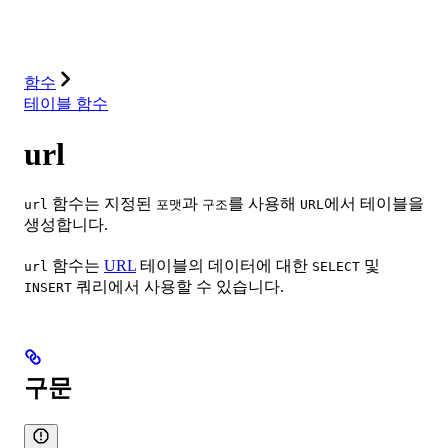
솔루션
통합
리소스
함수
테이블 함수
url
함수는 지정된
과
를 사용해
에서 테이블을
url
포맷
구조
URL
생성합니다.
함수는
URL
테이블의 데이터에 대한
및
url
SELECT
쿼리에서 사용할 수 있습니다.
INSERT
구문