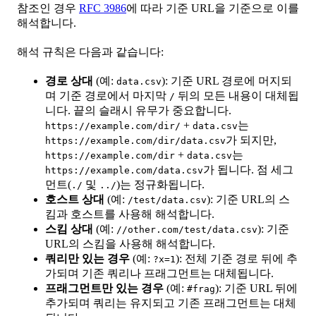
참조인 경우
RFC 3986
에 따라 기준 URL을 기준으로 이를
해석합니다.
해석 규칙은 다음과 같습니다:
경로 상대
(예:
): 기준 URL 경로에 머지되
data.csv
며 기준 경로에서 마지막
뒤의 모든 내용이 대체됩
/
니다. 끝의 슬래시 유무가 중요합니다.
+
는
https://example.com/dir/
data.csv
가 되지만,
https://example.com/dir/data.csv
+
는
https://example.com/dir
data.csv
가 됩니다. 점 세그
https://example.com/data.csv
먼트(
및
)는 정규화됩니다.
./
../
호스트 상대
(예:
): 기준 URL의 스
/test/data.csv
킴과 호스트를 사용해 해석합니다.
스킴 상대
(예:
): 기준
//other.com/test/data.csv
URL의 스킴을 사용해 해석합니다.
쿼리만 있는 경우
(예:
): 전체 기준 경로 뒤에 추
?x=1
가되며 기존 쿼리나 프래그먼트는 대체됩니다.
프래그먼트만 있는 경우
(예:
): 기준 URL 뒤에
#frag
추가되며 쿼리는 유지되고 기존 프래그먼트는 대체