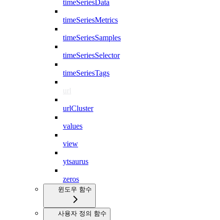
timeSeriesData
timeSeriesMetrics
timeSeriesSamples
timeSeriesSelector
timeSeriesTags
url
urlCluster
values
view
ytsaurus
zeros
윈도우 함수
사용자 정의 함수