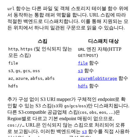
함수는 다른 파일 및 객체 스토리지 테이블 함수 위에
url
서 동작하는 통합 래퍼 역할을 합니다. URL 스킴에 따라
적절한 백엔드로 디스패치합니다. 이를 통해 지원되는 모
든 위치에서 하나의 일관된 구문으로 읽을 수 있습니다.
스킴
디스패치 대상
,
(및 인식되지 않는
엔진 자체(HTTP
http
https
URL
모든 스킴)
/
)
GET
POST
함수
file
file
,
,
,
함수
s3
gs
gcs
oss
s3
,
,
,
함수
az
azure
abfss
abfs
azureBlobStorage
함수
hdfs
hdfs
추가 구성 없이 S3 URI mapper가 구체적인 endpoint로 확
인할 수 있는 S3 스킴(
와
/
/
)만 디스패치됩니다.
s3
gs
gcs
oss
다른 S3-compatible 공급업체 스킴(
,
,
, …)은
cos
obs
eos
Region별로 다르고 기본 endpoint 매핑이 없으므로,
URL은 인식되지 않는 스킴으로 처리되어 오류
cos://…
로 보고됩니다. 이러한 백엔드에는
함수를 직접 사용하
s3