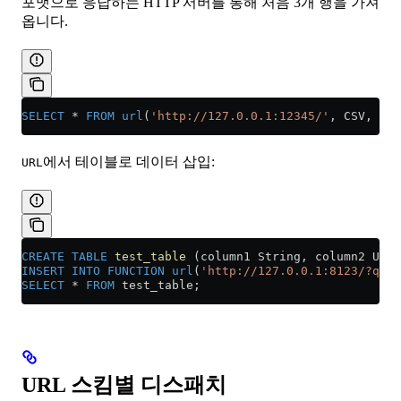
포맷으로 응답하는 HTTP 서버를 통해 처음 3개 행을 가져
옵니다.
SELECT
 *
 FROM
 url
(
'http://127.0.0.1:12345/'
, CSV, 
'co
에서 테이블로 데이터 삽입:
URL
CREATE
 TABLE
 test_table
 (column1 String, column2 UInt
INSERT INTO
 FUNCTION
 url
(
'http://127.0.0.1:8123/?quer
SELECT
 *
 FROM
 test_table;
URL 스킴별 디스패치