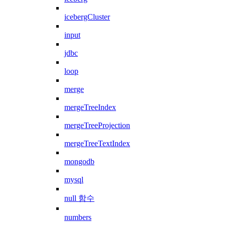
icebergCluster
input
jdbc
loop
merge
mergeTreeIndex
mergeTreeProjection
mergeTreeTextIndex
mongodb
mysql
null 함수
numbers