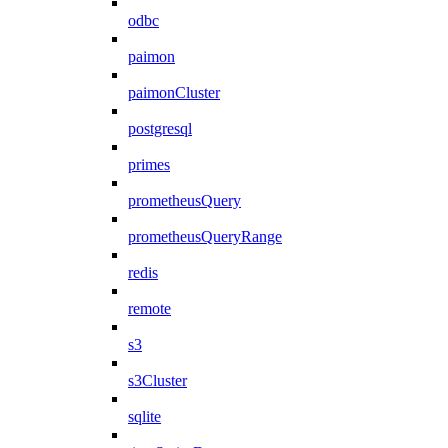
odbc
paimon
paimonCluster
postgresql
primes
prometheusQuery
prometheusQueryRange
redis
remote
s3
s3Cluster
sqlite