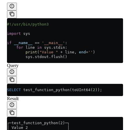
#!/usr/bin/python3
import
 sys
if
 __name__
 ==
 '__main__'
:
    for
 line 
in
 sys.stdin:
        print
(
"Value "
 +
 line, 
end
=
''
)
        sys.stdout.flush()
Query
SELECT
 test_function_python(toUInt64(
2
));
Result
┌─test_function_python(2)─┐
│ Value 2                 │