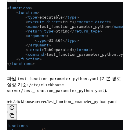
<
functions
>
    <
function
>
        <
type
>
executable
</
type
>
        <
execute_direct
>
true
</
execute_direct
>
        <
name
>
test_function_parameter_python
</
name
>
        <
return_type
>
String
</
return_type
>
        <
argument
>
            <
type
>
UInt64
</
type
>
        </
argument
>
        <
format
>
TabSeparated
</
format
>
        <
command
>
test_function_parameter_python.py {t
    </
function
>
</
functions
>
파일
(기본 경로
test_function_parameter_python.yaml
설정 기준:
/etc/clickhouse-
).
server/test_function_parameter_python.yaml
/etc/clickhouse-server/test_function_parameter_python.yaml
functions
: