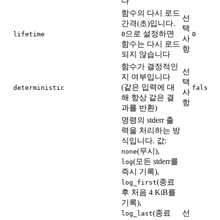
다
함수의 다시 로드
선
간격(초)입니다.
택
으로 설정하면
lifetime
0
0
사
함수는 다시 로드
항
되지 않습니다
함수가 결정적인
선
지 여부입니다
택
(같은 입력에 대
deterministic
false
사
해 항상 같은 결
항
과를 반환)
명령의 stderr 출
력을 처리하는 방
식입니다. 값:
(무시),
none
(모든 stderr를
log
즉시 기록),
(종료
log_first
후 처음 4 KiB를
기록),
(종료
선
log_last