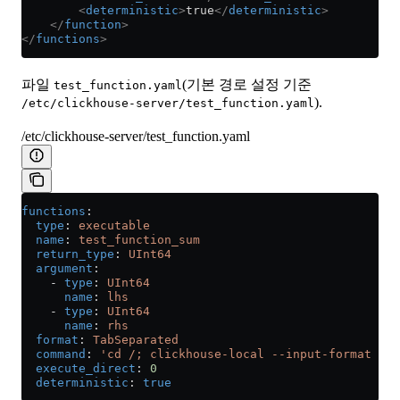
        <
deterministic
>
true
</
deterministic
>
    </
function
>
</
functions
>
파일
(기본 경로 설정 기준
test_function.yaml
).
/etc/clickhouse-server/test_function.yaml
/etc/clickhouse-server/test_function.yaml
functions
:
  type
: 
executable
  name
: 
test_function_sum
  return_type
: 
UInt64
  argument
:
    - 
type
: 
UInt64
      name
: 
lhs
    - 
type
: 
UInt64
      name
: 
rhs
  format
: 
TabSeparated
  command
: 
'cd /; clickhouse-local --input-format Tab
  execute_direct
: 
0
  deterministic
: 
true