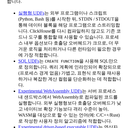
합니다.
실행형 UDFs
는 외부 프로그램이나 스크립트
(Python, Bash 등)를 시작한 뒤, STDIN / STDOUT을
통해 데이터 블록을 해당 프로그램으로 스트리밍합
니다. ClickHouse를 다시 컴파일하지 않고도 기존 코
드나 도구를 통합할 때 사용할 수 있습니다. 프로세
스 내부 옵션보다 호출당 오버헤드가 크므로, 더 무
거운 로직을 처리하거나 다른 런타임이 필요한 경우
에 가장 적합합니다.
SQL UDFs
는
을 사용해 SQL만으
CREATE FUNCTION
로 정의합니다. 쿼리 계획에 인라인되어 확장되므로
(프로세스 경계 없음) 가볍고, 표현식 로직을 재사용
하거나 복잡한 계산 컬럼을 단순화하는 데 적합합니
다.
Experimental WebAssembly UDFs
는 서버 프로세스
내 샌드박스에서 WebAssembly로 컴파일된 코드를
실행합니다. 외부 실행형보다 호출당 오버헤드가 낮
고 네이티브 확장 기능보다 격리 수준이 높아,
WASM을 대상으로 할 수 있는 언어(예: C/C++/Rust)
로 작성한 사용자 정의 알고리즘에 적합합니다.
Experimental driver-based executable UDFs
는 연산자