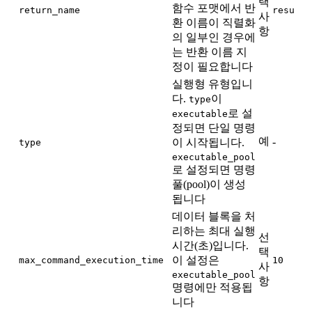
택
함수 포맷에서 반
return_name
result
사
환 이름이 직렬화
항
의 일부인 경우에
는 반환 이름 지
정이 필요합니다
실행형 유형입니
다.
이
type
로 설
executable
정되면 단일 명령
예
-
이 시작됩니다.
type
executable_pool
로 설정되면 명령
풀(pool)이 생성
됩니다
데이터 블록을 처
리하는 최대 실행
선
시간(초)입니다.
택
이 설정은
max_command_execution_time
10
사
executable_pool
항
명령에만 적용됩
니다