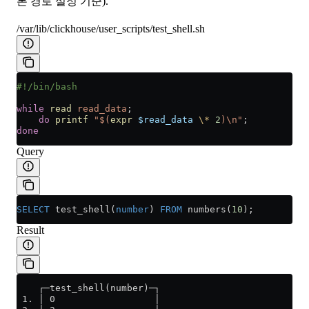
본 경로 설정 기준).
/var/lib/clickhouse/user_scripts/test_shell.sh
#!/bin/bash
while
 read
 read_data
;
    do
 printf
 "$(
expr
 $read_data
 \*
 2
)\n"
;
done
Query
SELECT
 test_shell(
number
) 
FROM
 numbers(
10
);
Result
    ┌─test_shell(number)─┐
 1. │ 0                  │