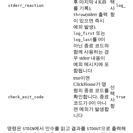
후 마지막 4 KiB
택
stderr_reaction
log_las
를 기록),
사
(stderr 출력
항
throw
이 있으면 즉시
예외 발생).
또는
log_first
를 0이
log_last
아닌 종료 코드와
함께 사용하는 경
우 stderr 내용이
예외 메시지에 포
함됩니다
true이면
ClickHouse가 명
선
령의 종료 코드를
택
확인합니다. 종료
check_exit_code
true
사
코드가 0이 아니
항
면 예외가 발생합
니다
명령은
에서 인수를 읽고 결과를
으로 출력해
STDIN
STDOUT