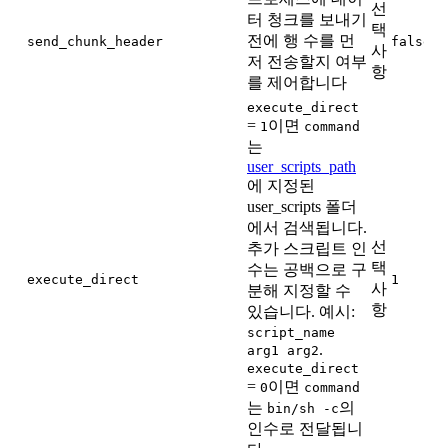
선
터 청크를 보내기
택
전에 행 수를 먼
send_chunk_header
false
사
저 전송할지 여부
항
를 제어합니다
execute_direct
=
이면
1
command
는
user_scripts_path
에 지정된
user_scripts 폴더
에서 검색됩니다.
선
추가 스크립트 인
택
수는 공백으로 구
execute_direct
1
사
분해 지정할 수
항
있습니다. 예시:
script_name
.
arg1 arg2
execute_direct
=
이면
0
command
는
의
bin/sh -c
인수로 전달됩니