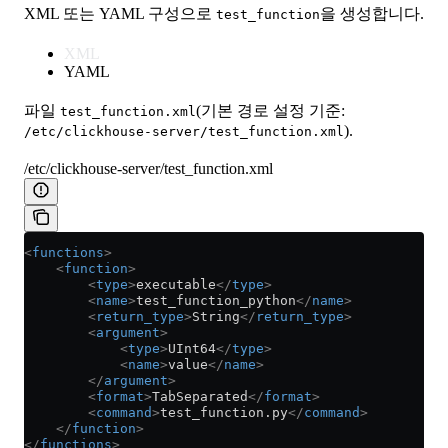
XML 또는 YAML 구성으로
을 생성합니다.
test_function
XML
YAML
파일
(기본 경로 설정 기준:
test_function.xml
).
/etc/clickhouse-server/test_function.xml
/etc/clickhouse-server/test_function.xml
<
functions
>
    <
function
>
        <
type
>
executable
</
type
>
        <
name
>
test_function_python
</
name
>
        <
return_type
>
String
</
return_type
>
        <
argument
>
            <
type
>
UInt64
</
type
>
            <
name
>
value
</
name
>
        </
argument
>
        <
format
>
TabSeparated
</
format
>
        <
command
>
test_function.py
</
command
>
    </
function
>
</
functions
>