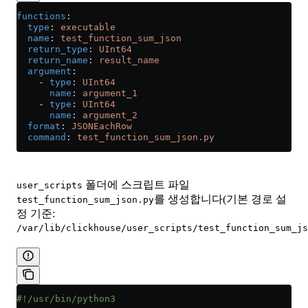
functions
:
  type
: 
executable
  name
: 
test_function_sum_json
  return_type
: 
UInt64
  return_name
: 
result_name
  argument
:
    - 
type
: 
UInt64
      name
: 
argument_1
    - 
type
: 
UInt64
      name
: 
argument_2
  format
: 
JSONEachRow
  command
: 
test_function_sum_json.py
폴더에 스크립트 파일
user_scripts
를 생성합니다(기본 경로 설
test_function_sum_json.py
정 기준:
/var/lib/clickhouse/user_scripts/test_function_sum_js
#!/usr/bin/python3