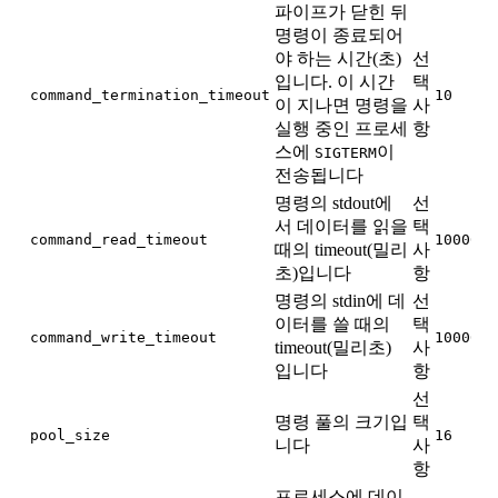
파이프가 닫힌 뒤
명령이 종료되어
야 하는 시간(초)
선
입니다. 이 시간
택
command_termination_timeout
10
이 지나면 명령을
사
실행 중인 프로세
항
스에
이
SIGTERM
전송됩니다
명령의 stdout에
선
서 데이터를 읽을
택
command_read_timeout
10000
때의 timeout(밀리
사
초)입니다
항
명령의 stdin에 데
선
이터를 쓸 때의
택
command_write_timeout
10000
timeout(밀리초)
사
입니다
항
선
명령 풀의 크기입
택
pool_size
16
니다
사
항
프로세스에 데이