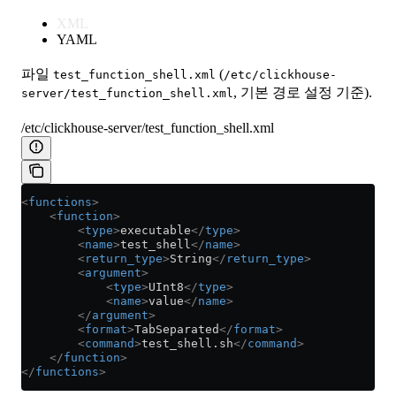
XML
YAML
파일
(
test_function_shell.xml
/etc/clickhouse-
, 기본 경로 설정 기준).
server/test_function_shell.xml
/etc/clickhouse-server/test_function_shell.xml
<
functions
>
    <
function
>
        <
type
>
executable
</
type
>
        <
name
>
test_shell
</
name
>
        <
return_type
>
String
</
return_type
>
        <
argument
>
            <
type
>
UInt8
</
type
>
            <
name
>
value
</
name
>
        </
argument
>
        <
format
>
TabSeparated
</
format
>
        <
command
>
test_shell.sh
</
command
>
    </
function
>
</
functions
>