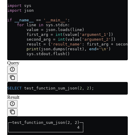
import
 sys
import
 json
if
 __name__
 ==
 '__main__'
:
    for
 line 
in
 sys.stdin:
        value 
=
 json.loads(line)
        first_arg 
=
 int
(value[
'argument_1'
])
        second_arg 
=
 int
(value[
'argument_2'
])
        result 
=
 {
'result_name'
: first_arg 
+
 second_a
        print
(json.dumps(result), 
end
=
'
\n
'
)
        sys.stdout.flush()
Query
SELECT
 test_function_sum_json(
2
, 
2
);
Result
┌─test_function_sum_json(2, 2)─┐
│                            4 │
└──────────────────────────────┘