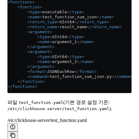
<
functions
>
    <
function
>
        <
type
>
executable
</
type
>
        <
name
>
test_function_sum_json
</
name
>
        <
return_type
>
UInt64
</
return_type
>
        <
return_name
>
result_name
</
return_name
>
        <
argument
>
            <
type
>
UInt64
</
type
>
            <
name
>
argument_1
</
name
>
        </
argument
>
        <
argument
>
            <
type
>
UInt64
</
type
>
            <
name
>
argument_2
</
name
>
        </
argument
>
        <
format
>
JSONEachRow
</
format
>
        <
command
>
test_function_sum_json.py
</
command
>
    </
function
>
</
functions
>
파일
(기본 경로 설정 기준:
test_function.yaml
).
/etc/clickhouse-server/test_function.yaml
/etc/clickhouse-server/test_function.yaml