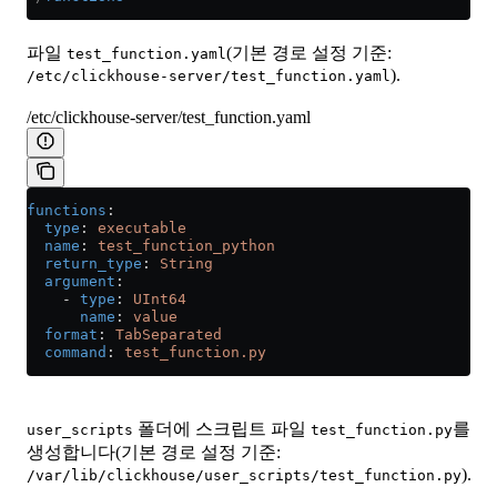
파일
(기본 경로 설정 기준:
test_function.yaml
).
/etc/clickhouse-server/test_function.yaml
/etc/clickhouse-server/test_function.yaml
functions
:
  type
: 
executable
  name
: 
test_function_python
  return_type
: 
String
  argument
:
    - 
type
: 
UInt64
      name
: 
value
  format
: 
TabSeparated
  command
: 
test_function.py
폴더에 스크립트 파일
를
user_scripts
test_function.py
생성합니다(기본 경로 설정 기준:
).
/var/lib/clickhouse/user_scripts/test_function.py