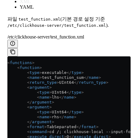
XML
YAML
파일
(기본 경로 설정 기준
test_function.xml
).
/etc/clickhouse-server/test_function.xml
/etc/clickhouse-server/test_function.xml
<
functions
>
    <
function
>
        <
type
>
executable
</
type
>
        <
name
>
test_function_sum
</
name
>
        <
return_type
>
UInt64
</
return_type
>
        <
argument
>
            <
type
>
UInt64
</
type
>
            <
name
>
lhs
</
name
>
        </
argument
>
        <
argument
>
            <
type
>
UInt64
</
type
>
            <
name
>
rhs
</
name
>
        </
argument
>
        <
format
>
TabSeparated
</
format
>
        <
command
>
cd /; clickhouse-local --input-forma
        <
execute_direct
>
0
</
execute_direct
>