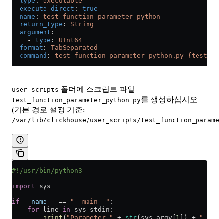
  type
: 
executable
  execute_direct
: 
true
  name
: 
test_function_parameter_python
  return_type
: 
String
  argument
:
    - 
type
: 
UInt64
  format
: 
TabSeparated
  command
: 
test_function_parameter_python.py {test_pa
폴더에 스크립트 파일
user_scripts
를 생성하십시오
test_function_parameter_python.py
(기본 경로 설정 기준:
/var/lib/clickhouse/user_scripts/test_function_parame
#!/usr/bin/python3
import
 sys
if
 __name__
 ==
 "__main__"
:
    for
 line 
in
 sys.stdin:
        print
(
"Parameter "
 +
 str
(sys.argv[
1
]) 
+
 " val