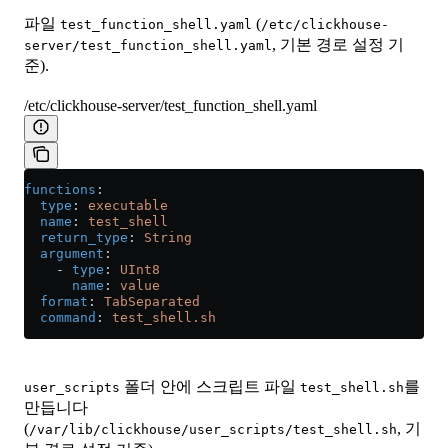
파일
(
test_function_shell.yaml
/etc/clickhouse-
, 기본 경로 설정 기
server/test_function_shell.yaml
준).
/etc/clickhouse-server/test_function_shell.yaml
functions
:
  type
: 
executable
  name
: 
test_shell
  return_type
: 
String
  argument
:
    - 
type
: 
UInt8
      name
: 
value
  format
: 
TabSeparated
  command
: 
test_shell.sh
폴더 안에 스크립트 파일
를
user_scripts
test_shell.sh
만듭니다
(
, 기
/var/lib/clickhouse/user_scripts/test_shell.sh