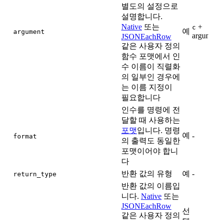
별도의 설정으로
설명합니다.
Native
또는
+
c
예
argument
argumen
JSONEachRow
같은 사용자 정의
함수 포맷에서 인
수 이름이 직렬화
의 일부인 경우에
는 이름 지정이
필요합니다
인수를 명령에 전
달할 때 사용하는
포맷
입니다. 명령
예
-
format
의 출력도 동일한
포맷이어야 합니
다
반환 값의 유형
예
-
return_type
반환 값의 이름입
니다.
Native
또는
JSONEachRow
선
같은 사용자 정의