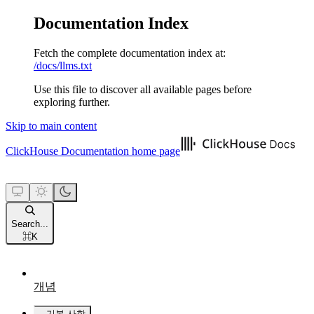
Documentation Index
Fetch the complete documentation index at:
/docs/llms.txt
Use this file to discover all available pages before
exploring further.
Skip to main content
ClickHouse Documentation
home page
Search...
⌘
K
개념
기본 사항