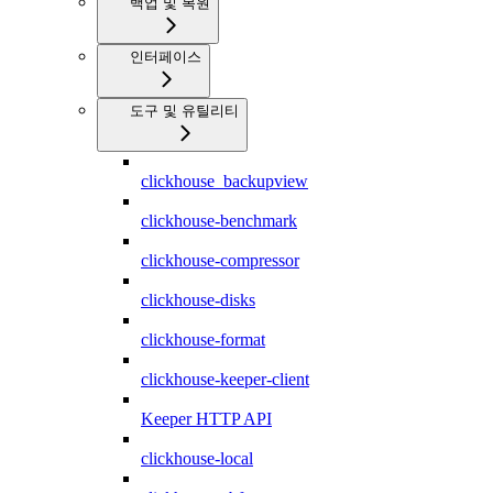
백업 및 복원
인터페이스
도구 및 유틸리티
clickhouse_backupview
clickhouse-benchmark
clickhouse-compressor
clickhouse-disks
clickhouse-format
clickhouse-keeper-client
Keeper HTTP API
clickhouse-local