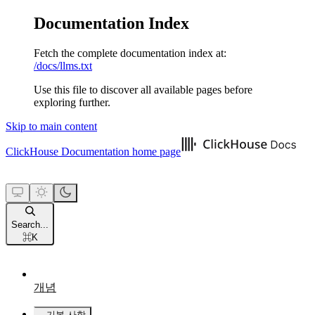
Documentation Index
Fetch the complete documentation index at:
/docs/llms.txt
Use this file to discover all available pages before
exploring further.
Skip to main content
ClickHouse Documentation
home page
Search...
⌘
K
개념
기본 사항