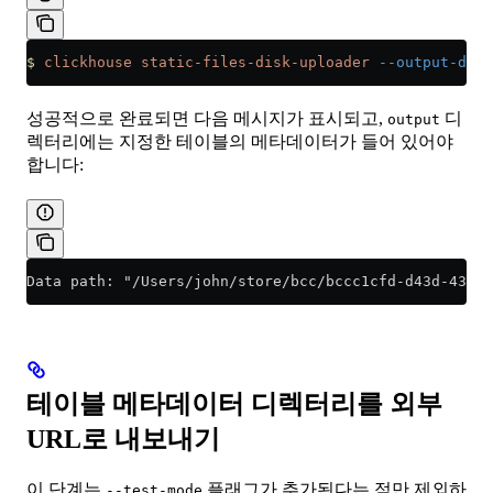
$
 clickhouse
 static-files-disk-uploader
 --output-dir
 
성공적으로 완료되면 다음 메시지가 표시되고,
디
output
렉터리에는 지정한 테이블의 메타데이터가 들어 있어야
합니다:
Data path: "/Users/john/store/bcc/bccc1cfd-d43d-43cf-
테이블 메타데이터 디렉터리를 외부
URL로 내보내기
이 단계는
플래그가 추가된다는 점만 제외하
--test-mode