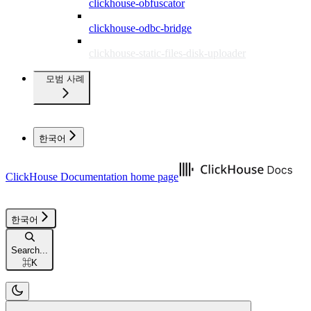
clickhouse-obfuscator
clickhouse-odbc-bridge
clickhouse-static-files-disk-uploader
모범 사례
한국어
ClickHouse Documentation
home page
한국어
Search...
⌘
K