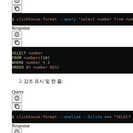
$
 clickhouse-format
 --query
 "select number from num
Response
SELECT
 number
FROM
 numbers
(
10
)
WHERE
 number
 %
 2
ORDER
 BY
 number
 DESC
강조 표시 및 한 줄:
Query
$
 clickhouse-format
 --oneline
 --hilite
 <<<
 "SELECT 
Response