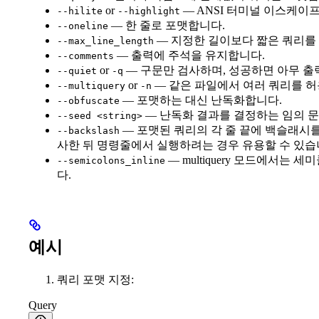
or
— ANSI 터미널 이스케이
--hilite
--highlight
— 한 줄로 포맷합니다.
--oneline
— 지정한 길이보다 짧은 쿼리를 
--max_line_length
— 출력에 주석을 유지합니다.
--comments
or
— 구문만 검사하며, 성공하면 아무 출
--quiet
-q
or
— 같은 파일에서 여러 쿼리를 허
--multiquery
-n
— 포맷하는 대신 난독화합니다.
--obfuscate
— 난독화 결과를 결정하는 임의 
--seed <string>
— 포맷된 쿼리의 각 줄 끝에 백슬래시를
--backslash
사한 뒤 명령줄에서 실행하려는 경우 유용할 수 있습
— multiquery 모드에서는
--semicolons_inline
다.
예시
쿼리 포맷 지정:
Query