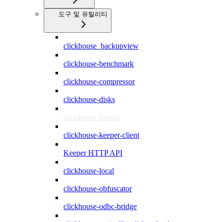
도구 및 유틸리티
clickhouse_backupview
clickhouse-benchmark
clickhouse-compressor
clickhouse-disks
clickhouse-format
clickhouse-keeper-client
Keeper HTTP API
clickhouse-local
clickhouse-obfuscator
clickhouse-odbc-bridge