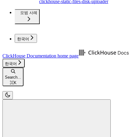
clickhouse-static-files-disk-uploader
모범 사례
한국어
ClickHouse Documentation
home page
한국어
Search...
⌘
K