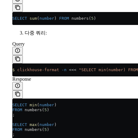
SELECT
 sum
(
number
) 
FROM
 numbers(
5
)
다중 쿼리:
Query
$
 clickhouse-format
 -n
 <<<
 "SELECT min(number) FROM
Response
SELECT
 min
(
number
)
FROM
 numbers(
5
)
;
SELECT
 max
(
number
)
FROM
 numbers(
5
)
;