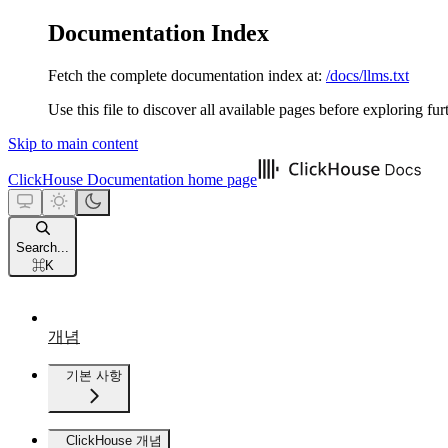
Documentation Index
Fetch the complete documentation index at:
/docs/llms.txt
Use this file to discover all available pages before exploring fur
Skip to main content
ClickHouse Documentation
home page
Search...
⌘
K
개념
기본 사항
ClickHouse 개념