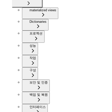
materialized views
Dictionaries
프로젝션
성능
작업
구성
보안 및 인증
백업 및 복원
인터페이스