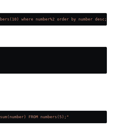
bers(10) where number%2 order by number desc;"
sum(number) FROM numbers(5);"