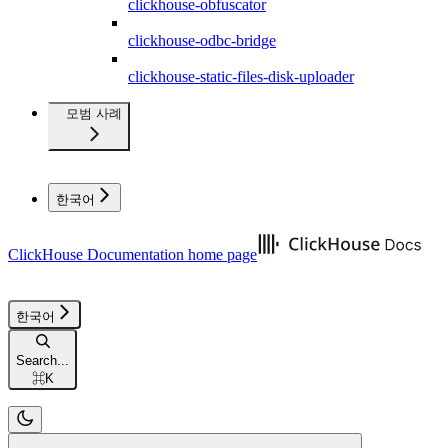
clickhouse-obfuscator
clickhouse-odbc-bridge
clickhouse-static-files-disk-uploader
모범 사례
한국어
ClickHouse Documentation
home page
한국어
Search...
⌘
K