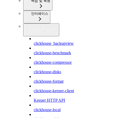
백업 및 복원
인터페이스
도구 및 유틸리티
clickhouse_backupview
clickhouse-benchmark
clickhouse-compressor
clickhouse-disks
clickhouse-format
clickhouse-keeper-client
Keeper HTTP API
clickhouse-local