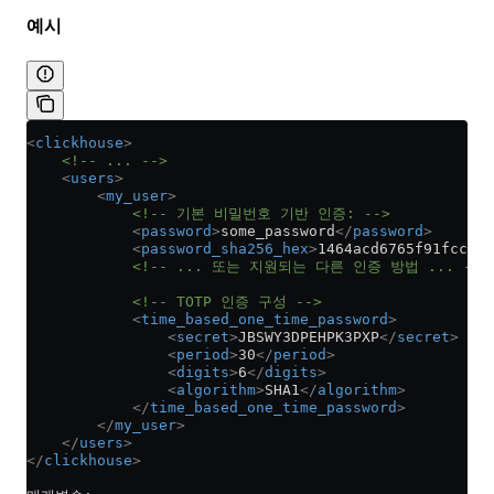
예시
<
clickhouse
>
    <!-- ... -->
    <
users
>
        <
my_user
>
            <!-- 기본 비밀번호 기반 인증: -->
            <
password
>
some_password
</
password
>
            <
password_sha256_hex
>
1464acd6765f91fccd3f
            <!-- ... 또는 지원되는 다른 인증 방법 ... -->
            <!-- TOTP 인증 구성 -->
            <
time_based_one_time_password
>
                <
secret
>
JBSWY3DPEHPK3PXP
</
secret
>
   
                <
period
>
30
</
period
>
                
                <
digits
>
6
</
digits
>
                 
                <
algorithm
>
SHA1
</
algorithm
>
         
            </
time_based_one_time_password
>
        </
my_user
>
    </
users
>
</
clickhouse
>