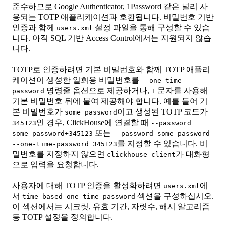
준수하므로 Google Authenticator, 1Password 같은 널리 사
용되는 TOTP 애플리케이션과 호환됩니다. 비밀번호 기반
인증과 함께
설정 파일을 통해 구성할 수 있습
users.xml
니다. 아직 SQL 기반 Access Control에서는 지원되지 않습
니다.
TOTP로 인증하려면 기본 비밀번호와 함께 TOTP 애플리
케이션이 생성한 일회용 비밀번호를
--one-time-
명령줄 옵션으로 제공하거나,
문자를 사용해
password
+
기본 비밀번호 뒤에 붙여 제공해야 합니다. 예를 들어 기
본 비밀번호가
이고 생성된 TOTP 코드가
some_password
인 경우, ClickHouse에 연결할 때
345123
--password
또는
some_password+345123
--password some_password
를 지정할 수 있습니다. 비
--one-time-password 345123
밀번호를 지정하지 않으면
가 대화형
clickhouse-client
으로 입력을 요청합니다.
사용자에 대해 TOTP 인증을 활성화하려면
에
users.xml
서
섹션을 구성하십시오.
time_based_one_time_password
이 섹션에서는 시크릿, 유효 기간, 자릿수, 해시 알고리즘
등 TOTP 설정을 정의합니다.