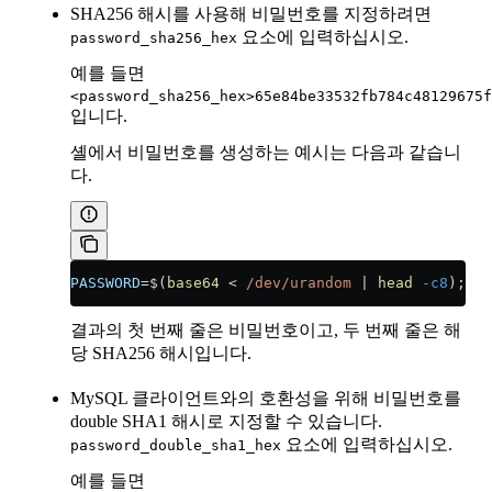
SHA256 해시를 사용해 비밀번호를 지정하려면
요소에 입력하십시오.
password_sha256_hex
예를 들면
<password_sha256_hex>65e84be33532fb784c48129675f
입니다.
셸에서 비밀번호를 생성하는 예시는 다음과 같습니
다.
PASSWORD
=
$(
base64
 <
 /dev/urandom
 |
 head
 -c8
); 
ec
결과의 첫 번째 줄은 비밀번호이고, 두 번째 줄은 해
당 SHA256 해시입니다.
MySQL 클라이언트와의 호환성을 위해 비밀번호를
double SHA1 해시로 지정할 수 있습니다.
요소에 입력하십시오.
password_double_sha1_hex
예를 들면