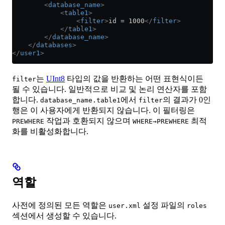
        <
database_name
>
            <
table1
>
                <
filter
>
id = 1000
</
filter
>
            </
table1
>
        </
database_name
>
    </
databases
>
</
user1
>
는
UInt8
타입의 값을 반환하는 어떤 표현식이든
filter
될 수 있습니다. 일반적으로 비교 및 논리 연산자를 포함
합니다.
에서
의 결과가 0인
database_name.table1
filter
행은 이 사용자에게 반환되지 않습니다. 이 필터링은
작업과 호환되지 않으며
최적
PREWHERE
WHERE→PREWHERE
화를 비활성화합니다.
역할
사전에 정의된 모든 역할은
설정 파일의
user.xml
roles
섹션에서 생성할 수 있습니다.