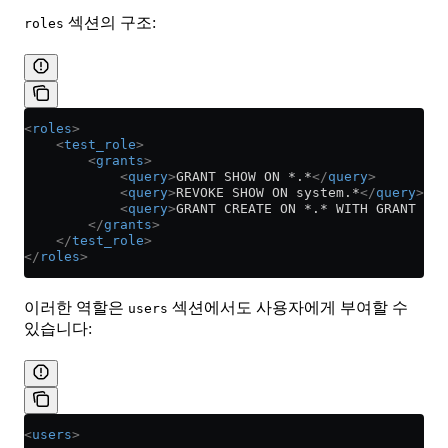
섹션의 구조:
roles
<
roles
>
    <
test_role
>
        <
grants
>
            <
query
>
GRANT SHOW ON *.*
</
query
>
            <
query
>
REVOKE SHOW ON system.*
</
query
>
            <
query
>
GRANT CREATE ON *.* WITH GRANT OPT
        </
grants
>
    </
test_role
>
</
roles
>
이러한 역할은
섹션에서도 사용자에게 부여할 수
users
있습니다:
<
users
>