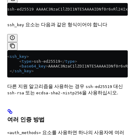
ssh-ed25519 AAAAC3NzaC1lZDI1NTE5AAAAIDNf0r6vRl24Ix3t
요소는 다음과 같은 형식이어야 합니다
ssh_key
<
ssh_key
>
     <
type
>
ssh-ed25519
</
type
>
     <
base64_key
>
AAAAC3NzaC1lZDI1NTE5AAAAIDNf0r6vRl24
 </
ssh_key
>
다른 지원 알고리즘을 사용하는 경우
대신
ssh-ed25519
또는
을 사용하십시오.
ssh-rsa
ecdsa-sha2-nistp256
여러 인증 방법
요소를 사용하면 하나의 사용자에 여러
<auth_methods>