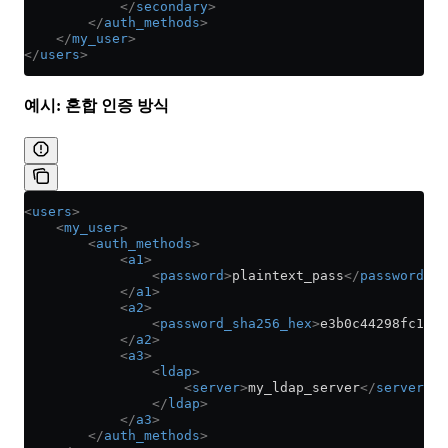
            </
secondary
>
        </
auth_methods
>
    </
my_user
>
</
users
>
예시: 혼합 인증 방식
<
users
>
    <
my_user
>
        <
auth_methods
>
            <
a1
>
                <
password
>
plaintext_pass
</
password
>
            </
a1
>
            <
a2
>
                <
password_sha256_hex
>
e3b0c44298fc1c14
            </
a2
>
            <
a3
>
                <
ldap
>
                    <
server
>
my_ldap_server
</
server
>
                </
ldap
>
            </
a3
>
        </
auth_methods
>