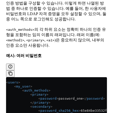
인증 방법을 구성할 수 있습니다. 이렇게 하면 나열된 방
법 중 하나로 인증할 수 있습니다. 예를 들어, 한 사용자에
비밀번호와 LDAP 자격 증명을 모두 설정할 수 있으며, 둘
중 어느 쪽으로 로그인해도 성공합니다.
의 각 하위 요소는 정확히 하나의 인증 유
<auth_methods>
형을 포함하는 임의 이름의 래퍼입니다. 래퍼 이름(예:
,
,
)은 중요하지 않으며, 내부의
<method1>
<primary>
<a1>
인증 요소만 사용됩니다.
예시: 여러 비밀번호
<
users
>
    <
my_user
>
        <
auth_methods
>
            <
primary
>
                <
password
>
password_one
</
password
>
            </
primary
>
            <
secondary
>
                <
password_sha256_hex
>
65e84be33532fb78