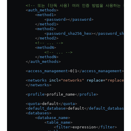
        <!-- 또는 (단독 사용) 여러 인증 방법을 사용하는 경우:
        <
auth_methods
>
            <
method1
>
                <
password
></
password
>
            </
method1
>
            <
method2
>
                <
password_sha256_hex
></
password_sha25
            </
method2
>
            <!-- ... -->
            <
methodN
>
                <!-- ... -->
            </
methodN
>
        </
auth_methods
>
        <
access_management
>
0|1
</
access_management
>
        <
networks
 incl
=
"networks"
 replace
=
"replace"
>
        </
networks
>
        <
profile
>
profile_name
</
profile
>
        <
quota
>
default
</
quota
>
        <
default_database
>
default
</
default_database
>
        <
databases
>
            <
database_name
>
                <
table_name
>
                    <
filter
>
expression
</
filter
>