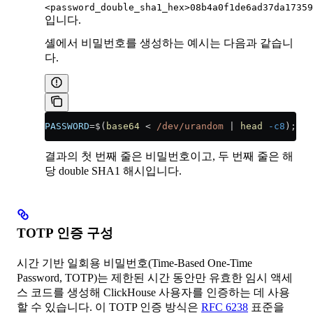
<password_double_sha1_hex>08b4a0f1de6ad37da17359
입니다.
셸에서 비밀번호를 생성하는 예시는 다음과 같습니
다.
PASSWORD
=
$(
base64
 <
 /dev/urandom
 |
 head
 -c8
); 
ec
결과의 첫 번째 줄은 비밀번호이고, 두 번째 줄은 해
당 double SHA1 해시입니다.
TOTP 인증 구성
시간 기반 일회용 비밀번호(Time-Based One-Time
Password, TOTP)는 제한된 시간 동안만 유효한 임시 액세
스 코드를 생성해 ClickHouse 사용자를 인증하는 데 사용
할 수 있습니다. 이 TOTP 인증 방식은
RFC 6238
표준을