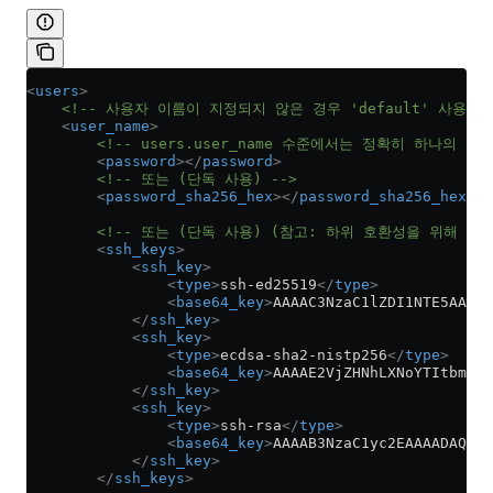
<
users
>
    <!-- 사용자 이름이 지정되지 않은 경우 'default' 사용자
    <
user_name
>
        <!-- users.user_name 수준에서는 정확히 하나의
        <
password
></
password
>
        <!-- 또는 (단독 사용) -->
        <
password_sha256_hex
></
password_sha256_hex
>
        <!-- 또는 (단독 사용) (참고: 하위 호환성을 위해 여러
        <
ssh_keys
>
            <
ssh_key
>
                <
type
>
ssh-ed25519
</
type
>
                <
base64_key
>
AAAAC3NzaC1lZDI1NTE5AAAAI
            </
ssh_key
>
            <
ssh_key
>
                <
type
>
ecdsa-sha2-nistp256
</
type
>
                <
base64_key
>
AAAAE2VjZHNhLXNoYTItbmlzd
            </
ssh_key
>
            <
ssh_key
>
                <
type
>
ssh-rsa
</
type
>
                <
base64_key
>
AAAAB3NzaC1yc2EAAAADAQABA
            </
ssh_key
>
        </
ssh_keys
>