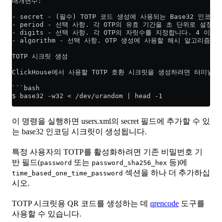
매개변수:
- secret - (필수) TOTP 코드 생성에 사용되는 Base32 인코
- period - 선택 사항. 각 OTP의 유효 기간을 초 단위로 설정
- digits - 선택 사항. 각 OTP의 자릿수를 지정합니다. 4 이
- algorithm - 선택 사항. OTP 생성에 사용할 해시 알고리즘을 
TOTP 시크릿 생성
ClickHouse에서 사용할 TOTP 호환 시크릿을 생성하려면 터미널
```bash
$ base32 -w32 < /dev/urandom | head -1
이 명령을 실행하면 users.xml의 secret 필드에 추가할 수 있
는 base32 인코딩 시크릿이 생성됩니다.
특정 사용자의 TOTP를 활성화하려면 기존 비밀번호 기
반 필드(
또는
등)에
password
password_sha256_hex
섹션을 하나 더 추가하십
time_based_one_time_password
시오.
TOTP 시크릿용 QR 코드를 생성하는 데
qrencode
도구를
사용할 수 있습니다.