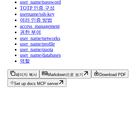
user_name/password
TOTP 인증 구성
username/ssh-key
여러 인증 방법
access_management
권한 부여
user_name/networks
user_name/profile
user_name/quota
user_name/databases
역할
페이지 복사
Markdown으로 보기
Download PDF
Set up docs MCP server