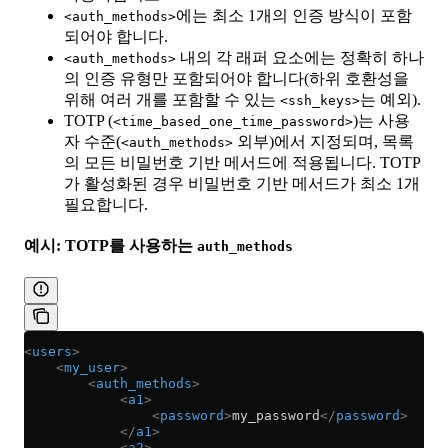
에는 최소 1개의 인증 방식이 포함
<auth_methods>
되어야 합니다.
내의 각 래퍼 요소에는 정확히 하나
<auth_methods>
의 인증 유형만 포함되어야 합니다(하위 호환성을
위해 여러 개를 포함할 수 있는
는 예외).
<ssh_keys>
TOTP (
)는 사용
<time_based_one_time_password>
자 수준(
외부)에서 지정되며, 목록
<auth_methods>
의 모든 비밀번호 기반 메서드에 적용됩니다. TOTP
가 활성화된 경우 비밀번호 기반 메서드가 최소 1개
필요합니다.
예시: TOTP를 사용하는
auth_methods
<
users
>
    <
my_user
>
        <
auth_methods
>
            <
a1
>
                <
password
>
my_password
</
password
>
            </
a1
>
            <
a2
>