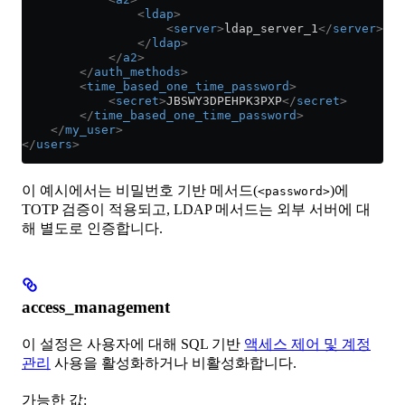
                <
ldap
>
                    <
server
>
ldap_server_1
</
server
>
                </
ldap
>
            </
a2
>
        </
auth_methods
>
        <
time_based_one_time_password
>
            <
secret
>
JBSWY3DPEHPK3PXP
</
secret
>
        </
time_based_one_time_password
>
    </
my_user
>
</
users
>
이 예시에서는 비밀번호 기반 메서드(
)에
<password>
TOTP 검증이 적용되고, LDAP 메서드는 외부 서버에 대
해 별도로 인증합니다.
access_management
이 설정은 사용자에 대해 SQL 기반
액세스 제어 및 계정
관리
사용을 활성화하거나 비활성화합니다.
가능한 값: