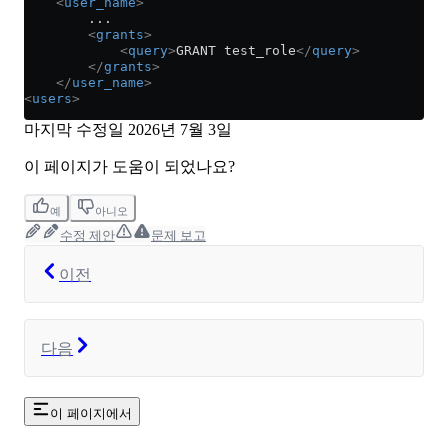
    <
user_name
>
        ...
        <
grants
>
            <
query
>
GRANT test_role
</
query
>
        </
grants
>
    </
user_name
>
<
users
>
마지막 수정일
2026년 7월 3일
이 페이지가 도움이 되었나요?
예
아니오
수정 제안
문제 보고
이전
다음
이 페이지에서