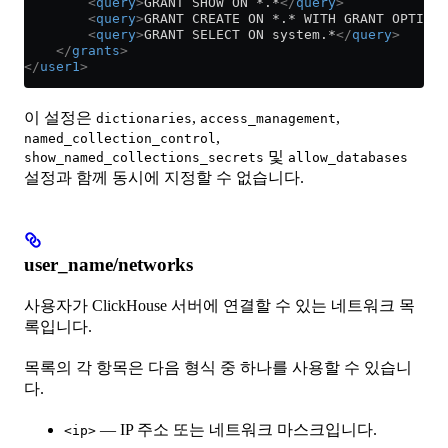
        <
query
>
GRANT SHOW ON *.*
</
query
>
        <
query
>
GRANT CREATE ON *.* WITH GRANT OPTION
<
        <
query
>
GRANT SELECT ON system.*
</
query
>
    </
grants
>
</
user1
>
이 설정은
,
,
dictionaries
access_management
,
named_collection_control
및
show_named_collections_secrets
allow_databases
설정과 함께 동시에 지정할 수 없습니다.
user_name/networks
사용자가 ClickHouse 서버에 연결할 수 있는 네트워크 목
록입니다.
목록의 각 항목은 다음 형식 중 하나를 사용할 수 있습니
다.
— IP 주소 또는 네트워크 마스크입니다.
<ip>