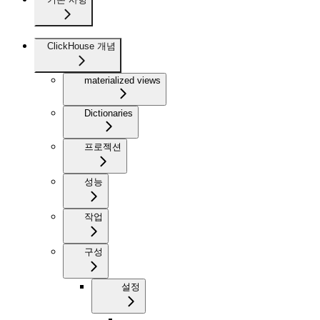
ClickHouse 개념
materialized views
Dictionaries
프로젝션
성능
작업
구성
설정