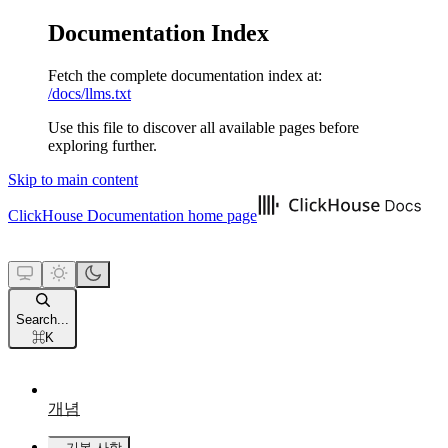
Documentation Index
Fetch the complete documentation index at:
/docs/llms.txt
Use this file to discover all available pages before
exploring further.
Skip to main content
ClickHouse Documentation
home page
Search...
⌘
K
개념
기본 사항