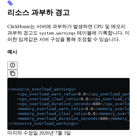
리소스 과부하 경고
ClickHouse는 서버에 과부하가 발생하면 CPU 및 메모리
과부하 경고도
테이블에 기록합니다. 이
system.warnings
러한 임계값은 서버 구성을 통해 조정할 수 있습니다.
예시
<
resource_overload_warnings
>
    <
cpu_overload_warn_ratio
>
0.9
</
cpu_overload_warn_r
    <
cpu_overload_clear_ratio
>
0.8
</
cpu_overload_clear
    <
cpu_overload_duration_seconds
>
600
</
cpu_overload_
    <
memory_overload_warn_ratio
>
0.9
</
memory_overload_
    <
memory_overload_clear_ratio
>
0.8
</
memory_overload
    <
memory_overload_duration_seconds
>
600
</
memory_ove
</
resource_overload_warnings
>
마지막 수정일
2026년 7월 3일