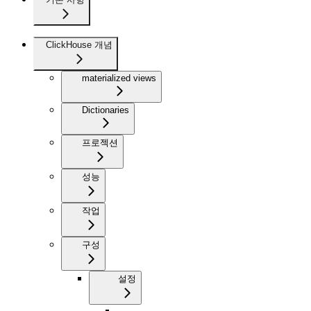
ClickHouse 개념
materialized views
Dictionaries
프로젝션
성능
작업
구성
설정