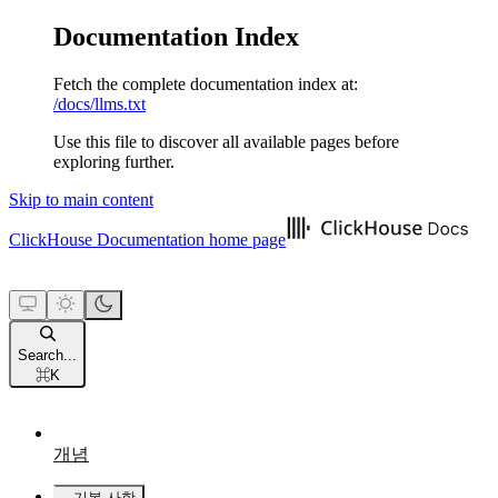
Documentation Index
Fetch the complete documentation index at:
/docs/llms.txt
Use this file to discover all available pages before
exploring further.
Skip to main content
ClickHouse Documentation
home page
Search...
⌘
K
개념
기본 사항