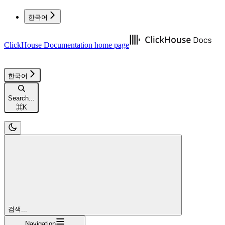
한국어
ClickHouse Documentation
home page
한국어
Search...
⌘
K
검색...
Navigation