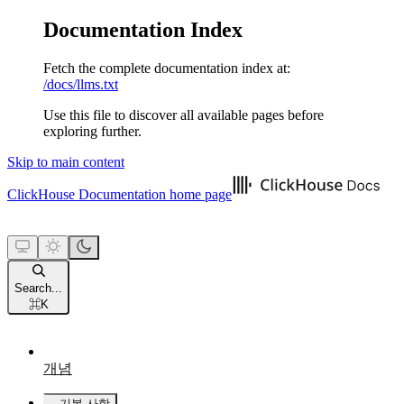
Documentation Index
Fetch the complete documentation index at:
/docs/llms.txt
Use this file to discover all available pages before
exploring further.
Skip to main content
ClickHouse Documentation
home page
Search...
⌘
K
개념
기본 사항