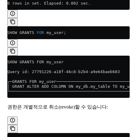
0 rows in set. Elapsed: 0.002 sec.
SHOW GRANTS 
FOR
 my_user;
SHOW GRANTS FOR my_user
Query id: 27791226-a18f-46c8-b2b4-a9e64baeb683
┌─GRANTS FOR my_user─────────────────────────────────
│ GRANT ALTER ADD COLUMN ON my_db.my_table TO my_user
└────────────────────────────────────────────────────
권한은 개별적으로 취소(revoke)할 수 있습니다: