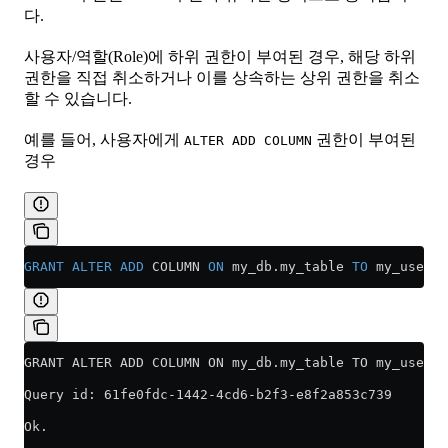
다.
사용자/역할(Role)에 하위 권한이 부여된 경우, 해당 하위
권한을 직접 취소하거나 이를 상속하는 상위 권한을 취소
할 수 있습니다.
예를 들어, 사용자에게
권한이 부여된
ALTER ADD COLUMN
경우
GRANT
 ALTER
 ADD
 COLUMN 
ON
 my_db
.
my_table
 TO
 my_user;
GRANT ALTER ADD COLUMN ON my_db.my_table TO my_user
Query id: 61fe0fdc-1442-4cd6-b2f3-e8f2a853c739
Ok.