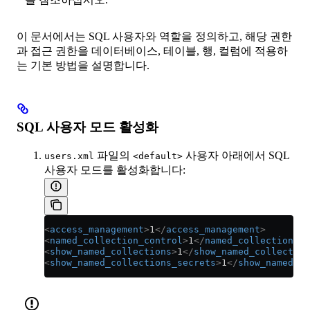
이 문서에서는 SQL 사용자와 역할을 정의하고, 해당 권한
과 접근 권한을 데이터베이스, 테이블, 행, 컬럼에 적용하
는 기본 방법을 설명합니다.
SQL 사용자 모드 활성화
파일의
사용자 아래에서 SQL
users.xml
<default>
사용자 모드를 활성화합니다:
<
access_management
>
1
</
access_management
>
<
named_collection_control
>
1
</
named_collection_co
<
show_named_collections
>
1
</
show_named_collection
<
show_named_collections_secrets
>
1
</
show_named_co