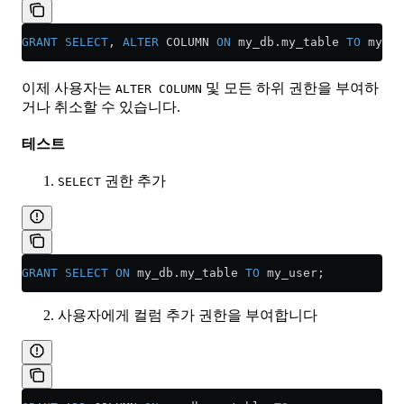
GRANT
 SELECT
, 
ALTER
 COLUMN 
ON
 my_db
.
my_table
 TO
 my_al
이제 사용자는
및 모든 하위 권한을 부여하
ALTER COLUMN
거나 취소할 수 있습니다.
테스트
권한 추가
SELECT
GRANT
 SELECT
 ON
 my_db
.
my_table
 TO
 my_user;
사용자에게 컬럼 추가 권한을 부여합니다