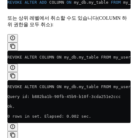
REVOKE
 ALTER
 ADD
 COLUMN 
ON
 my_db
.
my_table
 FROM
 my_use
또는 상위 레벨에서 취소할 수도 있습니다(COLUMN 하
위 권한을 모두 취소):
REVOKE ALTER COLUMN ON my_db.my_table FROM my_user;
REVOKE ALTER COLUMN ON my_db.my_table FROM my_user
Query id: b882ba1b-90fb-45b9-b10f-3cda251e2ccc
Ok.
0 rows in set. Elapsed: 0.002 sec.