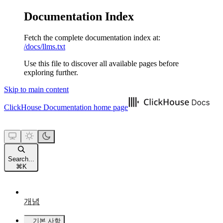
Documentation Index
Fetch the complete documentation index at:
/docs/llms.txt
Use this file to discover all available pages before
exploring further.
Skip to main content
ClickHouse Documentation
home page
Search...
⌘
K
개념
기본 사항