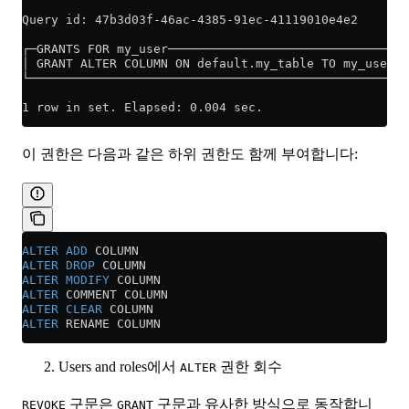
Query id: 47b3d03f-46ac-4385-91ec-41119010e4e2
┌─GRANTS FOR my_user────────────────────────────────┐
│ GRANT ALTER COLUMN ON default.my_table TO my_user │
└───────────────────────────────────────────────────┘
1 row in set. Elapsed: 0.004 sec.
이 권한은 다음과 같은 하위 권한도 함께 부여합니다:
ALTER
 ADD
 COLUMN
ALTER
 DROP
 COLUMN
ALTER
 MODIFY
 COLUMN
ALTER
 COMMENT COLUMN
ALTER
 CLEAR
 COLUMN
ALTER
 RENAME COLUMN
Users and roles에서
권한 회수
ALTER
구문은
구문과 유사한 방식으로 동작합니
REVOKE
GRANT