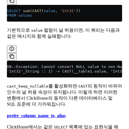
SELECT
 sum
(
CAST
(
value
, 
'Int32'
))
FROM
 values
기본적으로
컬럼이 널 허용이면, 이 쿼리는 다음과
value
같은 메시지와 함께 실패합니다:
DB::Exception: Cannot convert NULL value to non-Nulla
'Int32'_String :: 1) -> CAST(__table1.value, 'Int32'_
를 활성화하면
의 동작이 바뀌어
cast_keep_nullable
CAST
인수의 널 허용 속성이 유지됩니다. 이렇게 하면 이러한
변환에서 ClickHouse의 동작이 다른 데이터베이스 및
SQL 표준에 더 가까워집니다.
prefer_column_name_to_alias
ClickHouse에서는 같은
목록에 있는 표현식을 해
SELECT