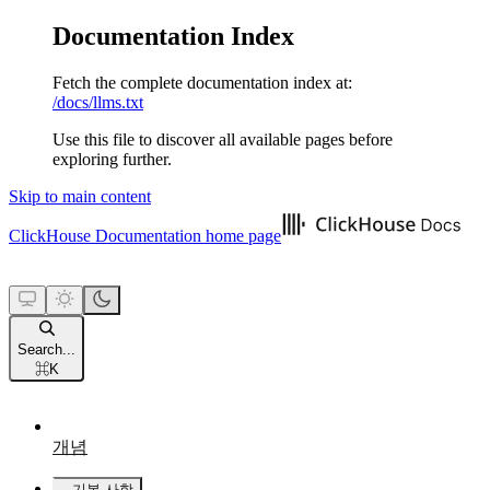
Documentation Index
Fetch the complete documentation index at:
/docs/llms.txt
Use this file to discover all available pages before
exploring further.
Skip to main content
ClickHouse Documentation
home page
Search...
⌘
K
개념
기본 사항