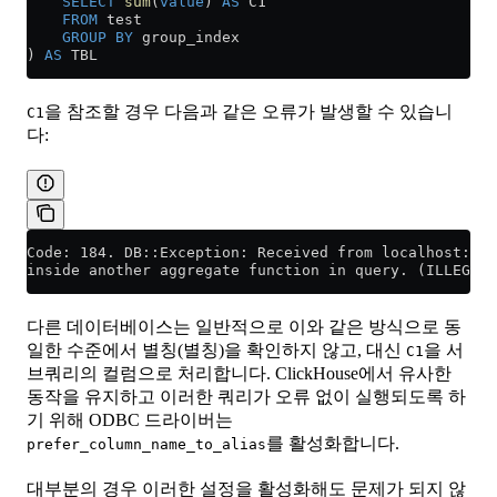
    SELECT
 sum
(
value
) 
AS
 C1
    FROM
 test
    GROUP BY
 group_index
) 
AS
 TBL
을 참조할 경우 다음과 같은 오류가 발생할 수 있습니
C1
다:
Code: 184. DB::Exception: Received from localhost:900
inside another aggregate function in query. (ILLEGAL_
다른 데이터베이스는 일반적으로 이와 같은 방식으로 동
일한 수준에서 별칭(별칭)을 확인하지 않고, 대신
을 서
C1
브쿼리의 컬럼으로 처리합니다. ClickHouse에서 유사한
동작을 유지하고 이러한 쿼리가 오류 없이 실행되도록 하
기 위해 ODBC 드라이버는
를 활성화합니다.
prefer_column_name_to_alias
대부분의 경우 이러한 설정을 활성화해도 문제가 되지 않