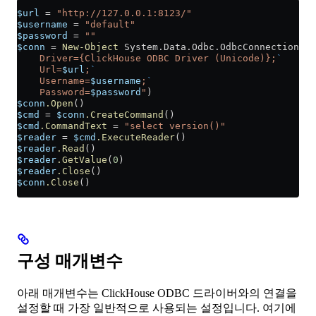
$url
 =
 "http://127.0.0.1:8123/"
$username
 =
 "default"
$password
 =
 ""
$conn
 =
 New-Object
 System.Data.Odbc.OdbcConnection(
"
`
    Driver={ClickHouse ODBC Driver (Unicode)};
`
    Url=
$url
;
`
    Username=
$username
;
`
    Password=
$password
"
)
$conn
.Open
()
$cmd
 =
 $conn
.CreateCommand
()
$cmd
.CommandText
 =
 "select version()"
$reader
 =
 $cmd
.ExecuteReader
()
$reader
.Read
()
$reader
.GetValue
(
0
)
$reader
.Close
()
$conn
.Close
()
구성 매개변수
아래 매개변수는 ClickHouse ODBC 드라이버와의 연결을
설정할 때 가장 일반적으로 사용되는 설정입니다. 여기에