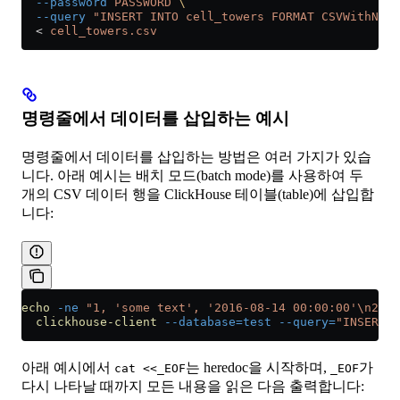
  --password
 PASSWORD
 \
  --query
 "INSERT INTO cell_towers FORMAT CSVWithName
  <
 cell_towers.csv
명령줄에서 데이터를 삽입하는 예시
명령줄에서 데이터를 삽입하는 방법은 여러 가지가 있습
니다. 아래 예시는 배치 모드(batch mode)를 사용하여 두
개의 CSV 데이터 행을 ClickHouse 테이블(table)에 삽입합
니다:
echo
 -ne
 "1, 'some text', '2016-08-14 00:00:00'\n2, '
  clickhouse-client
 --database=test
 --query=
"INSERT I
아래 예시에서
는 heredoc을 시작하며,
가
cat <<_EOF
_EOF
다시 나타날 때까지 모든 내용을 읽은 다음 출력합니다: