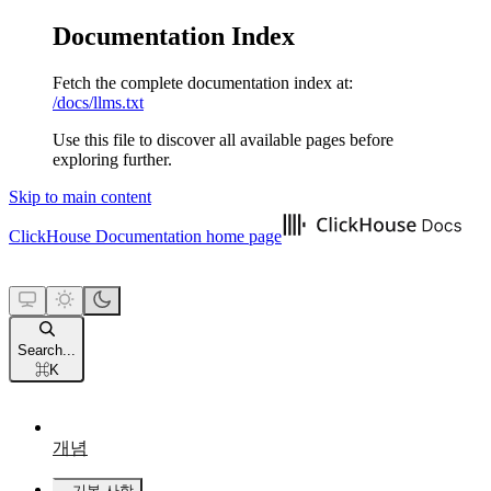
Documentation Index
Fetch the complete documentation index at:
/docs/llms.txt
Use this file to discover all available pages before
exploring further.
Skip to main content
ClickHouse Documentation
home page
Search...
⌘
K
개념
기본 사항