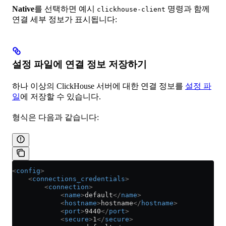
Native
를 선택하면 예시
명령과 함께
clickhouse-client
연결 세부 정보가 표시됩니다:
설정 파일에 연결 정보 저장하기
하나 이상의 ClickHouse 서버에 대한 연결 정보를
설정 파
일
에 저장할 수 있습니다.
형식은 다음과 같습니다:
<
config
>
    <
connections_credentials
>
        <
connection
>
            <
name
>
default
</
name
>
            <
hostname
>
hostname
</
hostname
>
            <
port
>
9440
</
port
>
            <
secure
>
1
</
secure
>