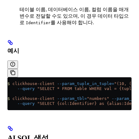
테이블 이름, 데이터베이스 이름, 컬럼 이름을 매개
변수로 전달할 수도 있으며, 이 경우 데이터 타입으
로
를 사용해야 합니다.
Identifier
예시
$
 clickhouse-client
 --param_tuple_in_tuple=
"(10, ('dt
    --query
 "SELECT * FROM table WHERE val = {tuple_i
$
 clickhouse-client
 --param_tbl=
"numbers"
 --param_db=
    --query
 "SELECT {col:Identifier} as {alias:Identi
AI SQL 생성