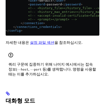
            <
user
>
default
</
user
>
            <
password
>
password
</
password
>
            <!-- <history_file></history_file> -->
            <!-- <history_max_entries></history_max_e
            <!-- <accept-invalid-certificate>false</
            <!-- <prompt></prompt> -->
        </
connection
>
    </
connections_credentials
>
</
config
>
자세한 내용은
설정 파일 섹션
을 참조하십시오.
쿼리 구문에 집중하기 위해 나머지 예시에서는 접속
정보(
,
등)를 생략합니다. 명령을 사용할
--host
--port
때는 이를 추가하십시오.
대화형 모드