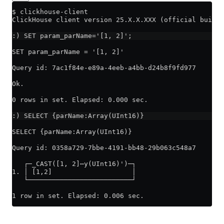
$ clickhouse-client
ClickHouse client version 25.X.X.XXX (official build)
:) SET param_parName='[1, 2]';
SET param_parName = '[1, 2]'
Query id: 7ac1f84e-e89a-4eeb-a4bb-d24b8f9fd977
Ok.
0 rows in set. Elapsed: 0.000 sec.
:) SELECT {parName:Array(UInt16)}
SELECT {parName:Array(UInt16)}
Query id: 0358a729-7bbe-4191-bb48-29b063c548a7
   ┌─_CAST([1, 2]⋯y(UInt16)')─┐
1. │ [1,2]                    │
   └──────────────────────────┘
1 row in set. Elapsed: 0.006 sec.