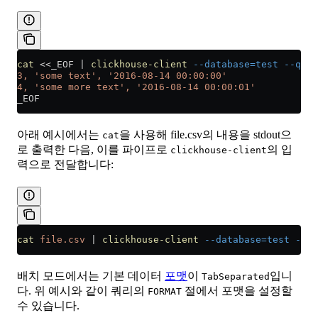
cat
 <<
_EOF
 |
 clickhouse-client
 --database=test
 --quer
3, 'some text', '2016-08-14 00:00:00'
4, 'some more text', '2016-08-14 00:00:01'
_EOF
아래 예시에서는
을 사용해 file.csv의 내용을 stdout으
cat
로 출력한 다음, 이를 파이프로
의 입
clickhouse-client
력으로 전달합니다:
cat
 file.csv
 |
 clickhouse-client
 --database=test
 --qu
배치 모드에서는 기본 데이터
포맷
이
입니
TabSeparated
다. 위 예시와 같이 쿼리의
절에서 포맷을 설정할
FORMAT
수 있습니다.