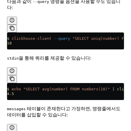
다음과 같이
명령줄 옵션을 사용할 수도 있습니
--query
다:
$
 clickhouse-client
 --query
 "SELECT uniq(number) FROM
10
을 통해 쿼리를 제공할 수 있습니다:
stdin
$
 echo
 "SELECT avg(number) FROM numbers(10)"
 |
 clickh
4.5
테이블이 존재한다고 가정하면, 명령줄에서도
messages
데이터를 삽입할 수 있습니다: