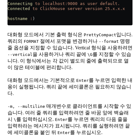
Connecting
 to
 localhost:9000
 as
 user
 default.
Connected
 to
 ClickHouse
 server
 version
 25.x.x.x
hostname
 :
)
대화형 모드에서 기본 출력 형식은
입니다.
PrettyCompact
쿼리의
절에서 포맷을 변경하거나
명령
FORMAT
--format
줄 옵션을 지정할 수 있습니다. Vertical 형식을 사용하려면
을 사용하거나 쿼리 끝에
를 지정할 수 있습
--vertical
\G
니다. 이 형식에서는 각 값이 별도의 줄에 출력되므로 열
이 많은 테이블에 편리합니다.
대화형 모드에서는 기본적으로
를 누르면 입력한 내
Enter
용이 실행됩니다. 쿼리 끝에 세미콜론은 필요하지 않습니
다.
매개변수로 클라이언트를 시작할 수 있
-m, --multiline
습니다. 여러 줄 쿼리를 입력하려면 줄 바꿈 앞에 백슬래
시
를 입력하십시오.
를 누르면 쿼리의 다음 줄을
\
Enter
입력하라는 메시지가 표시됩니다. 쿼리를 실행하려면 끝
에 세미콜론을 붙인 뒤
를 누르십시오.
Enter