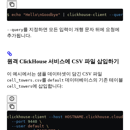
$
 echo
 "Hello\nGoodbye"
 |
 clickhouse-client
 --query
 "
를 지정하면 모든 입력이 개행 문자 뒤에 요청에
--query
추가됩니다.
원격 ClickHouse 서비스에 CSV 파일 삽입하기
이 예시에서는 샘플 데이터셋이 담긴 CSV 파일
를
데이터베이스의 기존 테이블
cell_towers.csv
default
에 삽입합니다:
cell_towers
clickhouse-client
 --host
 HOSTNAME.clickhouse.cloud
 \
  --port
 9440
 \
  --user
 default
 \