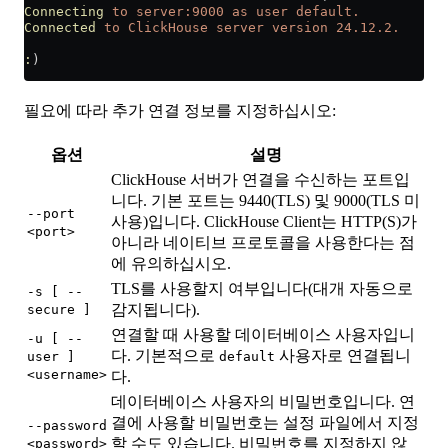
Connecting
 to
 server:9000
 as
 user
 default.
Connected
 to
 ClickHouse
 server
 version
 24.12.2.
:
)
필요에 따라 추가 연결 정보를 지정하십시오:
옵션
설명
ClickHouse 서버가 연결을 수신하는 포트입
니다. 기본 포트는 9440(TLS) 및 9000(TLS 미
--port
사용)입니다. ClickHouse Client는 HTTP(S)가
<port>
아니라 네이티브 프로토콜을 사용한다는 점
에 유의하십시오.
TLS를 사용할지 여부입니다(대개 자동으로
-s [ --
감지됩니다).
secure ]
연결할 때 사용할 데이터베이스 사용자입니
-u [ --
다. 기본적으로
사용자로 연결됩니
user ]
default
<username>
다.
데이터베이스 사용자의 비밀번호입니다. 연
결에 사용할 비밀번호는 설정 파일에서 지정
--password
할 수도 있습니다. 비밀번호를 지정하지 않
<password>